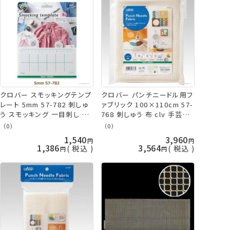
クロバー スモッキングテンプ
クロバー パンチニードル用フ
レート 5mm 57-782 刺しゅ
ァブリック 100×110cm 57-
う スモッキング 一目刺し ネ
768 刺しゅう 布 clv 手芸の
コポス可 clv 手芸の山久
山久
（0）
（0）
1,540
3,960
1,386
3,564
税込
税込