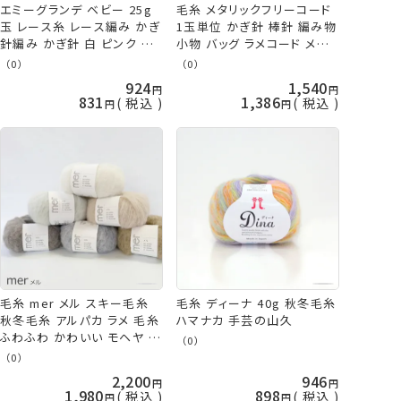
エミーグランデ ベビー 25g
毛糸 メタリックフリーコード
玉 レース糸 レース編み かぎ
1玉単位 かぎ針 棒針 編み物
針編み かぎ針 白 ピンク 青
小物 バッグ ラメコード メタリ
水色 緑 茶色 黄色 ホワイト
ック 金 銀 黒 ゴールド シル
（0）
（0）
パープル ブルー グリーン ブ
バー ブラック 春夏毛糸 パナ
924
1,540
ラウン イエロー オレンジ グ
ミ 手芸の山久
831
1,386
税込
税込
レー ベビー 糸 赤ちゃん 編
み物 毛糸 olm オリムパス 手
芸の山久
毛糸 mer メル スキー毛糸
毛糸 ディーナ 40g 秋冬毛糸
秋冬毛糸 アルパカ ラメ 毛糸
ハマナカ 手芸の山久
ふわふわ かわいい モヘヤ モ
（0）
ヘア くすみカラー 元廣
（0）
2,200
946
1,980
898
税込
税込