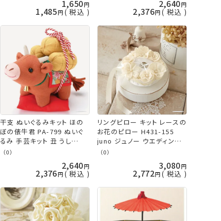
1,650
2,640
1,485
2,376
税込
税込
干支 ぬいぐるみキット ほの
リングピロー キット レースの
ぼの俵牛君 PA-799 ぬいぐ
お花のピロー H431-155
るみ 手芸キット 丑 うし
juno ジュノー ウエディング
2021年 縁起物 飾り オリム
手作りキット ハマナカ hama
（0）
（0）
パス olm 手芸の山久
手芸の山久
2,640
3,080
2,376
2,772
税込
税込