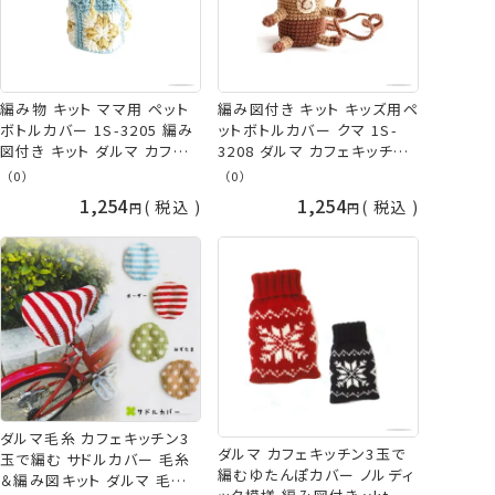
編み物 キット ママ用 ペット
編み図付き キット キッズ用ペ
ボトルカバー 1S-3205 編み
ットボトルカバー クマ 1S-
図付き キット ダルマ カフェ
3208 ダルマ カフェキッチン
キッチン ykt 手芸の山久
アクリル毛糸 ダルマ毛糸 横
（0）
（0）
田 daruma ykt 手芸の山久
1,254
1,254
税込
税込
ダルマ毛糸 カフェキッチン3
ダルマ カフェキッチン3玉で
玉で編む サドルカバー 毛糸
編むゆたんぽカバー ノルディ
＆編み図キット ダルマ 毛糸