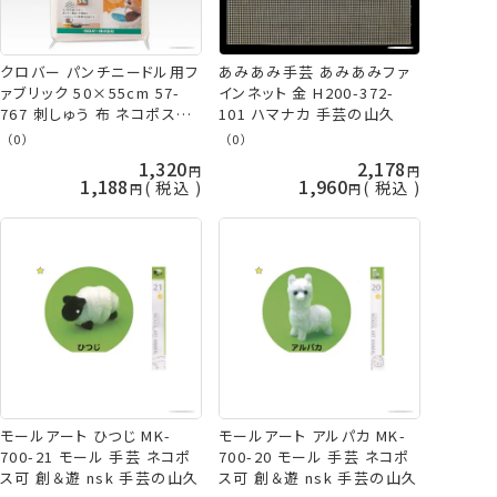
クロバー パンチニードル用フ
あみあみ手芸 あみあみファ
ァブリック 50×55cm 57-
インネット 金 H200-372-
767 刺しゅう 布 ネコポス可
101 ハマナカ 手芸の山久
clv 手芸の山久
（0）
（0）
1,320
2,178
1,188
1,960
税込
税込
モールアート ひつじ MK-
モールアート アルパカ MK-
700-21 モール 手芸 ネコポ
700-20 モール 手芸 ネコポ
ス可 創＆遊 nsk 手芸の山久
ス可 創＆遊 nsk 手芸の山久