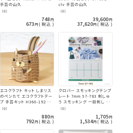
手芸の山久
clv 手芸の山久
（0）
（0）
748
39,600
673
37,620
税込
税込
エコクラフト キット しまリス
クロバー スモッキングテンプ
のペンたて エコクラフトテー
レート 7mm 57-783 刺しゅ
プ 手芸キット H360-192 ハ
う スモッキング 一目刺し ネ
マナカ ネコポス可 夏休み 工
コポス可 clv 手芸の山久
（0）
（0）
作 子供手芸 エコクラフト手
880
1,705
芸キット
792
1,534
税込
税込