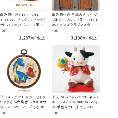
編み図付き（H167-243-
編み図付き 手編みキット ダ
311） ねこバッグ 小 バッグキ
ブルケーブルマフラー H144-
ット ハマナカボニー 3玉 手
053 メンズクラブマスター 編
編みキット バッグ 編み物 手
み物 手作りキット ハマナカ
（0）
（0）
作りキット 毛糸 ハマナカ
hama 手芸の山久
1,287
3,190
税込
税込
KOU
クロスステッチ キット きょう
干支 ぬいぐるみキット 福ふく
りゅうさん大集合 ブラキオサ
ホルちゃん PA-800 ぬいぐる
ウルス 7598 フープ付き オリ
み 手芸キット 丑 うし2021年
ムパス ネコポス可 手芸の山
オリムパス olm 手芸の山久
（0）
（0）
久