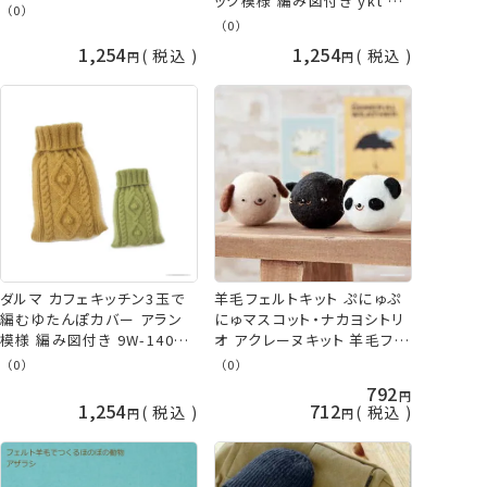
ック模様 編み図付き ykt 手
横田 daruma ykt 手芸の山
（0）
芸の山久
（0）
久
1,254
1,254
税込
税込
ダルマ カフェキッチン3玉で
羊毛フェルトキット ぷにゅぷ
編むゆたんぽカバー アラン
にゅマスコット・ナカヨシトリ
模様 編み図付き 9W-1401
オ アクレーヌキット 羊毛フェ
9W-1402 湯たんぽ ykt 手芸
ルト フェルト羊毛 キット
（0）
（0）
の山久
792
1,254
712
税込
税込