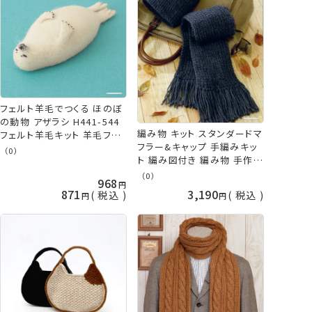
フェルト羊毛でつくる ほのぼ
の動物 アザラシ H441-544
編み物 キット スタンダードマ
フェルト羊毛キット 羊毛フェ
フラー&キャップ 手編みキッ
ルト 羊毛キット ハマナカ
（0）
ト 編み図付き 編み物 手作り
hama
キット 棒針編み ハマナカ
（0）
968
hama 手芸の山久
871
3,190
税込
税込