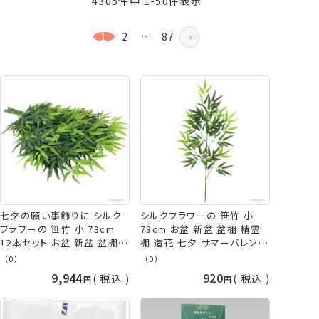
4305
件中
1
-
50
件表示
価格が高い順
新着順
1
2
…
87
登録順
おすすめ順
レビュー順
七夕の願い事飾りに シルク
シルクフラワーの 笹竹 小
フラワーの 笹竹 小 73cm
73cm お盆 新盆 盆棚 精霊
12本セット お盆 新盆 盆棚
棚 造花 七夕 サマーバレンタ
精霊棚 造花 七夕 サマーバレ
イン 手芸の山久
（0）
（0）
ンタイン 手芸の山久
9,944
920
税込
税込