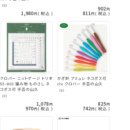
（0）
902
1,980
811
税込
税込
クロバー ニットゲージ トリオ
かぎ針 アミュレ ネコポス可
55-803 編み物 ものさし ネ
clv クロバー 手芸の山久
コポス可 手芸の山久
（0）
（0）
1,078
825
970
742
税込
税込