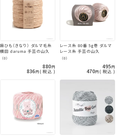
麻ひも（きなり） ダルマ毛糸
レース糸 80番 5g巻 ダルマ
横田 daruma 手芸の山久
レース糸 手芸の山久
（0）
（0）
880
495
836
470
税込
税込