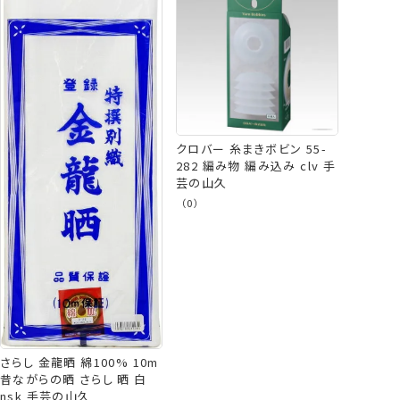
クロバー 糸まきボビン 55-
282 編み物 編み込み clv 手
芸の山久
（0）
さらし 金龍晒 綿100% 10m
昔ながらの晒 さらし 晒 白
nsk 手芸の山久