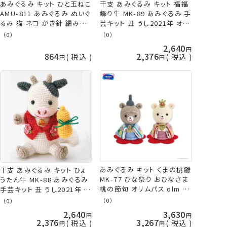
あみぐるみ キット ひと玉ねこ
干支 あみぐるみ キット 福福
AMU-811 あみぐるみ ぬいぐ
飾り牛 MK-89 あみぐるみ 手
るみ 猫 ネコ かぎ針 編み物
芸キット 丑 うし2021年 オリ
手芸キット ハマナカボニー
ムパス olm 手芸の山久
（0）
（0）
ハマナカ KOU
2,640
864
2,376
税込
税込
あみぐるみ キット くまの桃雛
干支 あみぐるみ キット ひょ
MK-77 ひな祭り おひなさま
うたん牛 MK-88 あみぐるみ
桃の節句 オリムパス olm 手
手芸キット 丑 うし2021年 オ
芸の山久
リムパス olm 手芸の山久
（0）
（0）
2,640
3,630
2,376
3,267
税込
税込