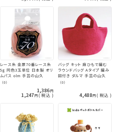
レース糸 金票70番レース糸
バッグ キット 麻ひもで編む
5g 同色3玉単位 日本製 オリ
ラウンドバッグ Aタイプ 編み
ムパス olm 手芸の山久
図付き ダルマ 手芸の山久
（0）
（0）
1,386
1,247
4,488
税込
税込