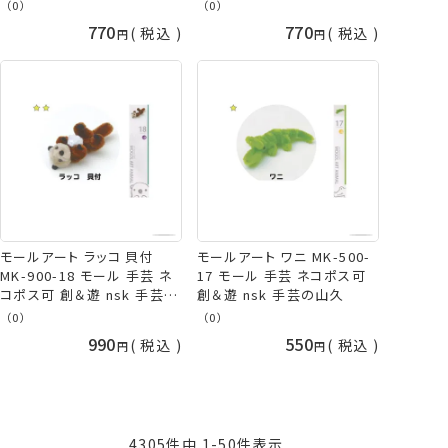
（0）
（0）
770
770
税込
税込
モールアート ラッコ 貝付
モールアート ワニ MK-500-
MK-900-18 モール 手芸 ネ
17 モール 手芸 ネコポス可
コポス可 創＆遊 nsk 手芸の
創＆遊 nsk 手芸の山久
山久
（0）
（0）
990
550
税込
税込
4305
件中
1
-
50
件表示