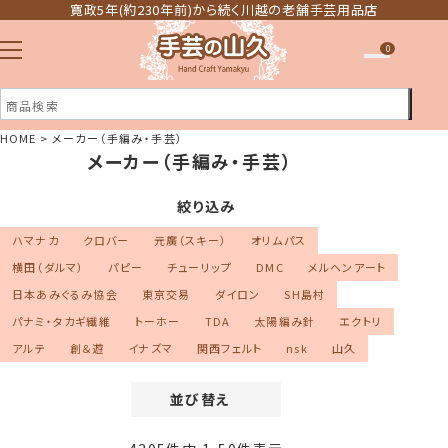
寛政5年(約230年前)から続く川越の老舗手芸用品店
0
HOME
メーカー（手編み・手芸）
メーカー（手編み・手芸）
注文履歴
ほしい物リスト
絞り込み
ハマナカ
クロバー
元廣（スキー）
オリムパス
横田（ダルマ）
パピー
チューリップ
DMC
メルヘンアート
日本あみぐるみ協会
東京交易
ダイロン
SH島村
パナミ・タカギ繊維
トーホー
TDA
太陽編み針
エクトリ
アルテ
創＆遊
イナズマ
関西フェルト
nsk
山久
並び替え
価格が安い順