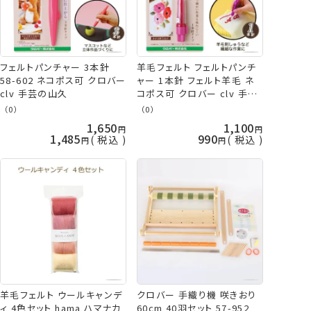
フェルトパンチャー 3本針
羊毛フェルト フェルトパンチ
58-602 ネコポス可 クロバー
ャー 1本針 フェルト羊毛 ネ
clv 手芸の山久
コポス可 クロバー clv 手芸
の山久
（0）
（0）
1,650
1,100
1,485
990
税込
税込
羊毛フェルト ウールキャンデ
クロバー 手織り機 咲きおり
ィ 4色セット hama ハマナカ
60cm 40羽セット 57-952