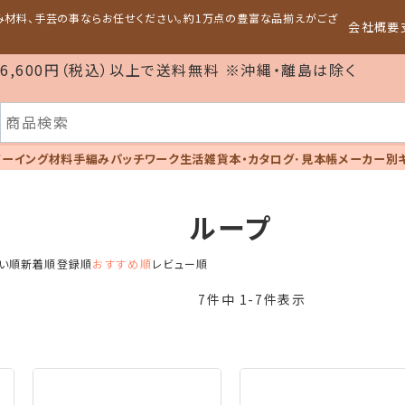
編み材料、手芸の事ならお任せください。約1万点の豊富な品揃えがござ
会社概要
6,600円（税込）以上で送料無料 ※沖縄・離島は除く
ソーイング材料
手編み
パッチワーク
生活雑貨
本・カタログ･見本帳
メーカー別
ループ
い順
新着順
登録順
おすすめ順
レビュー順
7
件中
1
-
7
件表示