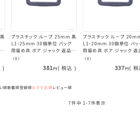
 黒
プラスチック ループ 25mm 黒
プラスチック ループ 20m
グ
L1-25mm 30個単位 バッグ
L1-20mm 30個単位 バ
品交
用留め具 ボア ジャック 返品交
用留め具 ボア ジャック 返
換不可 手芸の山久
換不可 手芸の山久
（0）
（0）
381
337
込
税込
税
い順
新着順
登録順
おすすめ順
レビュー順
7
件中
1
-
7
件表示