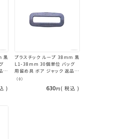
m 黒
プラスチック ループ 38mm 黒
ッグ
L1-38mm 30個単位 バッグ
品交
用留め具 ボア ジャック 返品交
換不可 手芸の山久
（0）
630
込
税込