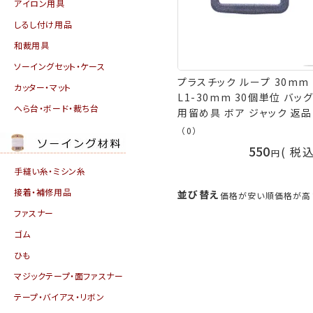
アイロン用具
しるし付け用品
和裁用具
ソーイングセット・ケース
プラスチック ループ 30mm
カッター・マット
L1-30mm 30個単位 バッ
へら台・ボード・裁ち台
用留め具 ボア ジャック 返
換不可 手芸の山久
（0）
550
税
手縫い糸・ミシン糸
接着・補修用品
並び替え
価格が安い順
価格が高
ファスナー
ゴム
ひも
マジックテープ・面ファスナー
テープ・バイアス・リボン