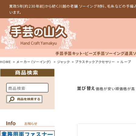
寛政5年(約230年前)から続く川越の老舗 ソーイング材料、毛糸などの手
います。
手芸
手芸キット・ビーズ手芸
ソーイング道具
HOME
メーカー（ソーイング）
ジャック
プラスチックアクセサリー
ループ
並び替え
価格が安い順
価格が高