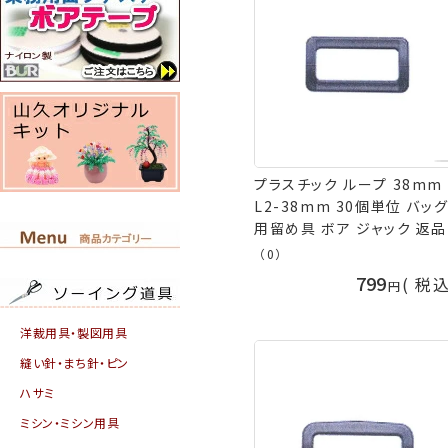
プラスチック ループ 38mm
L2-38mm 30個単位 バッ
用留め具 ボア ジャック 返
換不可 手芸の山久
（0）
799
税
洋裁用具・製図用具
縫い針・まち針・ピン
ハサミ
ミシン・ミシン用具