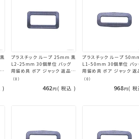
 黒
プラスチック ループ 25mm 黒
プラスチック ループ 50m
グ
L2-25mm 30個単位 バッグ
L1-50mm 30個単位 バ
品交
用留め具 ボア ジャック 返品交
用留め具 ボア ジャック 返
換不可 手芸の山久
換不可 手芸の山久
（0）
（0）
462
968
込
税込
税