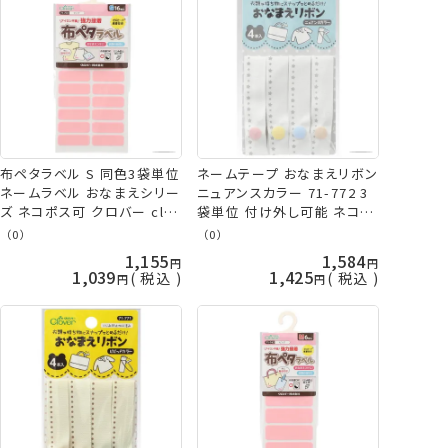
布ペタラベル S 同色3袋単位
ネームテープ おなまえリボン
ネームラベル おなまえシリー
ニュアンスカラー 71-772 3
ズ ネコポス可 クロバー clv
袋単位 付け外し可能 ネコポ
手芸の山久
ス可 クロバー 手芸の山久
（0）
（0）
1,155
1,584
1,039
1,425
税込
税込