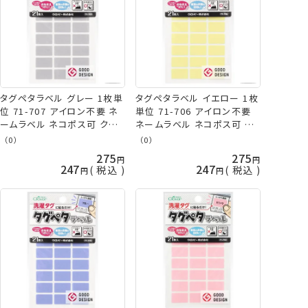
タグペタラベル グレー 1枚単
タグペタラベル イエロー 1枚
位 71-707 アイロン不要 ネ
単位 71-706 アイロン不要
ームラベル ネコポス可 クロ
ネームラベル ネコポス可 ク
バー clv 手芸の山久
ロバー clv 手芸の山久
（0）
（0）
275
275
247
247
税込
税込