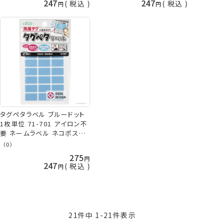
247
247
税込
税込
タグペタラベル ブルードット
1枚単位 71-701 アイロン不
要 ネームラベル ネコポス可
クロバー clv 手芸の山久
（0）
275
247
税込
21
件中
1
-
21
件表示