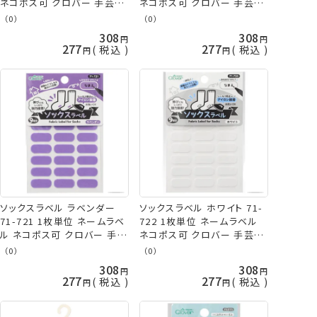
ネコポス可 クロバー 手芸の
ネコポス可 クロバー 手芸の
山久
山久
（0）
（0）
308
308
277
277
税込
税込
ソックスラベル ラベンダー
ソックスラベル ホワイト 71-
71-721 1枚単位 ネームラベ
722 1枚単位 ネームラベル
ル ネコポス可 クロバー 手芸
ネコポス可 クロバー 手芸の
の山久
山久
（0）
（0）
308
308
277
277
税込
税込