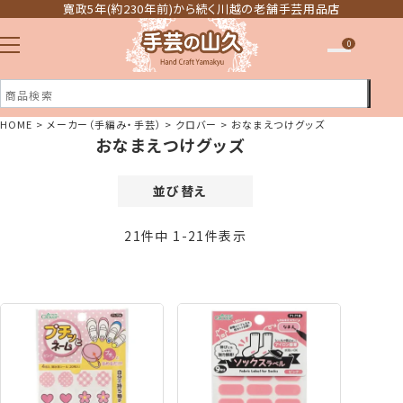
寛政5年(約230年前)から続く川越の老舗手芸用品店
0
HOME
メーカー（手編み・手芸）
クロバー
おなまえつけグッズ
おなまえつけグッズ
注文履歴
ほしい物リスト
並び替え
価格が安い順
21
件中
1
-
21
件表示
価格が高い順
新着順
登録順
おすすめ順
レビュー順