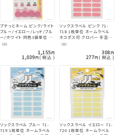
プチっとネーム ピンク/ライト
ソックスラベル ピンク 71-
ブルー/イエロー/レッド/ブル
718 1枚単位 ネームラベル
ー/ホワイト 同色3袋単位 お
ネコポス可 クロバー 手芸の
なまえつけ 目印 おなまえシ
山久
（0）
（0）
リーズ ネコポス可 クロバー
1,155
308
手芸の山久
1,039
277
税込
税込
ソックスラベル ブルー 71-
ソックスラベル イエロー 71-
719 1枚単位 ネームラベル
720 1枚単位 ネームラベル