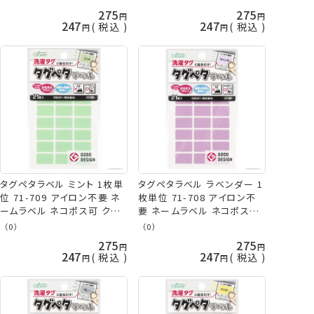
275
275
247
247
税込
税込
タグペタラベル ミント 1枚単
タグペタラベル ラベンダー 1
位 71-709 アイロン不要 ネ
枚単位 71-708 アイロン不
ームラベル ネコポス可 クロ
要 ネームラベル ネコポス可
バー clv 手芸の山久
クロバー clv 手芸の山久
（0）
（0）
275
275
247
247
税込
税込