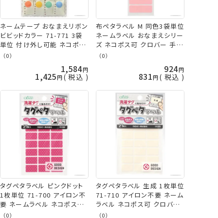
ネームテープ おなまえリボン
布ペタラベル M 同色3袋単位
ビビッドカラー 71-771 3袋
ネームラベル おなまえシリー
単位 付け外し可能 ネコポス
ズ ネコポス可 クロバー 手芸
可 クロバー 手芸の山久
の山久
（0）
（0）
1,584
924
1,425
831
税込
税込
タグペタラベル ピンクドット
タグペタラベル 生成 1枚単位
1枚単位 71-700 アイロン不
71-710 アイロン不要 ネーム
要 ネームラベル ネコポス可
ラベル ネコポス可 クロバー
クロバー clv 手芸の山久
clv 手芸の山久
（0）
（0）