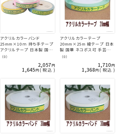
アクリルカラーバンド
アクリルカラーテープ
25mm×10ｍ 持ち手テープ
20mm×25m 綾テープ 日本
アクリルテープ 日本製 国華
製 国華 ネコポス可 手芸の
手芸の山久
山久
（0）
（0）
2,057
1,710
1,645
1,368
税込
税込