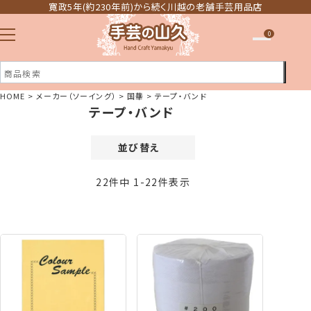
寛政5年(約230年前)から続く川越の老舗手芸用品店
0
HOME
メーカー（ソーイング）
国華
テープ・バンド
テープ・バンド
注文履歴
ほしい物リスト
並び替え
価格が安い順
22
件中
1
-
22
件表示
価格が高い順
新着順
登録順
おすすめ順
レビュー順