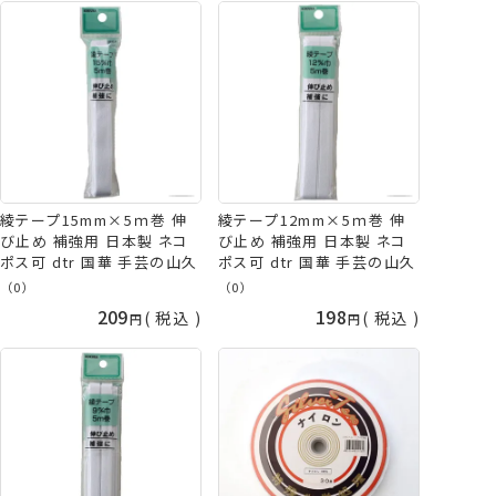
綾テープ15mm×5ｍ巻 伸
綾テープ12mm×5ｍ巻 伸
び止め 補強用 日本製 ネコ
び止め 補強用 日本製 ネコ
ポス可 dtr 国華 手芸の山久
ポス可 dtr 国華 手芸の山久
（0）
（0）
209
198
税込
税込