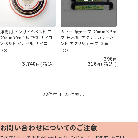
洋裁用 インサイドベルト 白
カラー 綾テープ 20mm×5m
20mm30m 1反単位 ナイロ
巻 日本製 アクリルカラーバ
ンベルト インベル ナイロンイ
ンド アクリルテープ 国華 ネ
ンベル 日本製 取寄せ商品
コポス可 手芸の山久
（0）
（0）
dtr 手芸の山久
396
3,740
316
税込
税込
22
件中
1
-
22
件表示
お問い合わせについてのご注意
ご注文についてのお問い合わせは「受注番号」「お名前」をご用