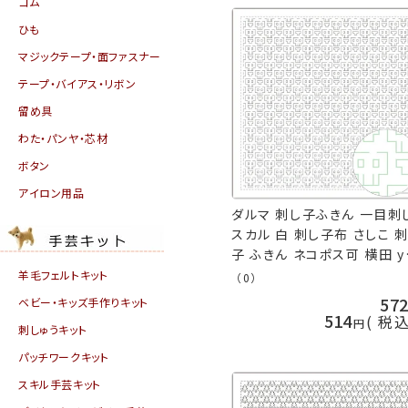
ゴム
ひも
マジックテープ・面ファスナー
テープ・バイアス・リボン
留め具
わた・パンヤ・芯材
ボタン
アイロン用品
ダルマ 刺し子ふきん 一目刺
スカル 白 刺し子布 さしこ 
子 ふきん ネコポス可 横田 y
手芸の山久
羊毛フェルトキット
（0）
57
ベビー・キッズ手作りキット
514
税
刺しゅうキット
パッチワークキット
スキル手芸キット