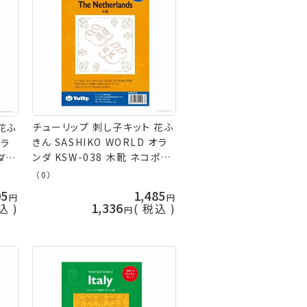
チューリップ 刺し子キット 花ふ
花ふ
きん SASHIKO WORLD オラ
オラ
ンダ KSW-038 木靴 ネコポス
ンダム
可 取寄せ商品 terai 手芸の山
商品
（0）
久
05
1,485
1,336
込
税込