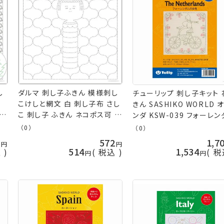
し
ダルマ 刺し子ふきん 模様刺し
チューリップ 刺し子キット 
子
こけしと網文 白 刺し子布 さし
きん SASHIKO WORLD 
 手
こ 刺し子 ふきん ネコポス可 横
ンダ KSW-039 フォーレ
田 ykt 手芸の山久
の女性 ネコポス可 取寄せ
（0）
（0）
terai 手芸の山久
2
572
1,7
514
1,534
込
税込
税