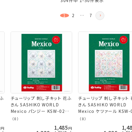
304
件中
1
-
50
件表示
1
2
…
7
花ふ
チューリップ 刺し子キット 花ふ
チューリップ 刺し子キット 
きん SASHIKO WORLD
きん SASHIKO WORLD
ネ
Mexico パンジー KSW-023
Mexico ケツァール KSW-
 手
ネコポス可 取寄せ商品 terai
ネコポス可 取寄せ商品 ter
（0）
（0）
手芸の山久
手芸の山久
5
1,485
1,4