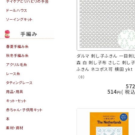
デイケアとリハビリの手芸
ドールハウス
ソーイングキット
春夏手編み糸
秋冬手編み糸
ダルマ 刺し子ふきん 一目刺
森 白 刺し子布 さしこ 刺し
アクリル毛糸
ふきん ネコポス可 横田 ykt
レース糸
芸の山久
（0）
タティングレース
57
514
税
用品・用具
キット・セット
赤ちゃん・子供用キット
本
素材・資材