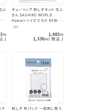
花ふ
チューリップ 刺し子キット 花ふ
きん SASHIKO WORLD
002
Hawaii ハイビスカス KSW-
商品
001 ハワイ ネコポス可 取寄せ
（0）
商品 terai 手芸の山久
85
1,485
1,336
込
税込
 ド
刺し子 布パック 一目刺し用 5