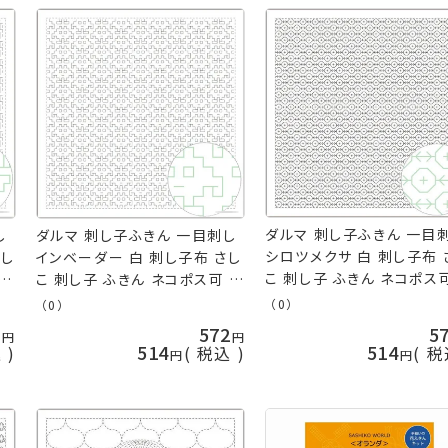
ダルマ 刺し子ふきん 一目
し
ダルマ 刺し子ふきん 一目刺し
シロツメクサ 白 刺し子布 
刺し
インベーダー 白 刺し子布 さし
こ 刺し子 ふきん ネコポス
kt
こ 刺し子 ふきん ネコポス可 横
田 ykt 手芸の山久
田 ykt 手芸の山久
（0）
（0）
2
572
5
514
514
込
税込
税