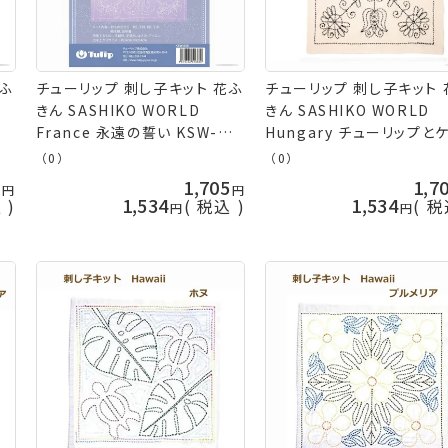
花ふ
チューリップ 刺し子キット 花ふ
チューリップ 刺し子キット 
きん SASHIKO WORLD
きん SASHIKO WORLD
France 永遠の誓い KSW-
Hungary チューリップと
ス可
020 フランス キット 刺し子 ネ
の花 KSW-009 ハンガリー
（0）
（0）
コポス可 terai 手芸の山久
コポス可 取寄せ商品 tera
5
1,705
1,7
芸の山久
1,534
1,534
込
税込
税