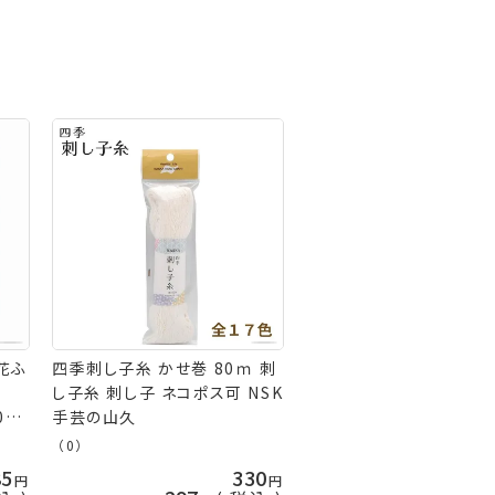
花ふ
四季刺し子糸 かせ巻 80ｍ 刺
し子糸 刺し子 ネコポス可 NSK
021
手芸の山久
ai
（0）
85
330