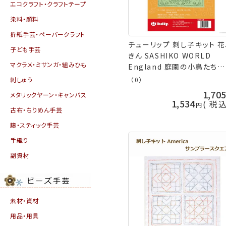
エコクラフト・クラフトテープ
染料・顔料
折紙手芸・ペーパークラフト
チューリップ 刺し子キット 
子ども手芸
きん SASHIKO WORLD
マクラメ・ミサンガ・組みひも
England 庭園の小鳥たち
KSW-028 イギリス ネコポ
刺しゅう
（0）
terai 手芸の山久
1,70
メタリックヤーン・キャンバス
1,534
税
古布・ちりめん手芸
籐・スティック手芸
手織り
副資材
素材・資材
用品・用具