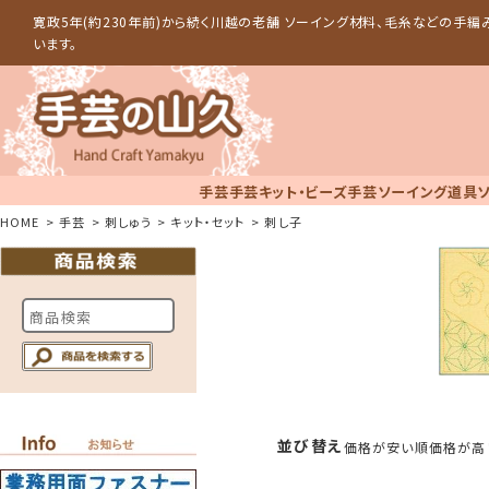
寛政5年(約230年前)から続く川越の老舗 ソーイング材料、毛糸などの手
います。
手芸
手芸キット・ビーズ手芸
ソーイング道具
HOME
手芸
刺しゅう
キット・セット
刺し子
並び替え
価格が安い順
価格が高