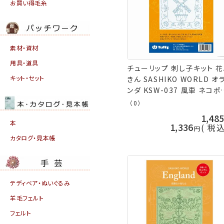
お買い得毛糸
素材・資材
用具・道具
チューリップ 刺し子キット 
キット・セット
きん SASHIKO WORLD オ
ンダ KSW-037 風車 ネコポ
可 取寄せ商品 terai 手芸
（0）
久
1,48
本
1,336
税
カタログ・見本帳
テディベア・ぬいぐるみ
羊毛フェルト
フェルト