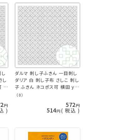
刺し
ダルマ 刺し子ふきん 一目刺し
さし
ダリア 白 刺し子布 さしこ 刺し
可 横
子 ふきん ネコポス可 横田 ykt
手芸の山久
（0）
72
572
514
込
税込