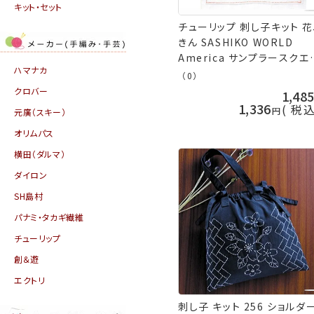
キット・セット
チューリップ 刺し子キット 
きん SASHIKO WORLD
America サンプラースクエ
ハマナカ
KSW-005 アメリカ ネコポ
（0）
取寄せ商品 terai 手芸の山
クロバー
1,48
1,336
税
元廣（スキー）
オリムパス
横田（ダルマ）
ダイロン
SH島村
パナミ・タカギ繊維
チューリップ
創＆遊
エクトリ
刺し子 キット 256 ショルダ