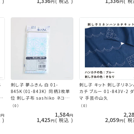
1,336
1,336
込
税込
税
S
刺し子 夢ふきん 白 01-
刺し子 キット 刺し子リネン
845K（01-843K） 同柄3枚単
カチ ブルー 01-843V-2 
位 刺し子布 sashiko ネコポ
マ 手芸の山久
ス可 ダルマ ykt 手芸の山久
（0）
（0）
8
1,584
2,2
1,425
2,059
込
税込
税