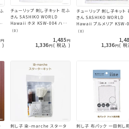
チューリップ 刺し子キット 花ふ
花ふ
チューリップ 刺し子キット 
きん SASHIKO WORLD
きん SASHIKO WORLD
Hawaii ホヌ KSW-004 ハワイ
ア
Hawaii プルメリア KSW-
ネコポス可 取寄せ商品 terai
ス可
ハワイ ネコポス可 取寄せ
（0）
（0）
手芸の山久
久
terai 手芸の山久
5
1,485
1,4
1,336
1,336
込
税込
税
ー
刺し子 染-marche スタータ
刺し子 布パック 一目刺し用