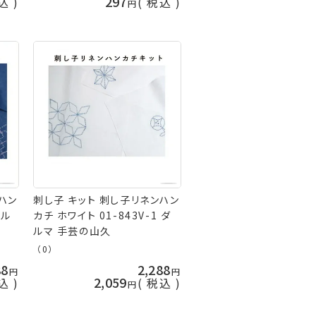
297
込
税込
ハン
刺し子 キット 刺し子リネンハン
ダル
カチ ホワイト 01-843V-1 ダ
ルマ 手芸の山久
（0）
88
2,288
2,059
込
税込