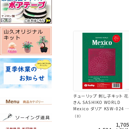
チューリップ 刺し子キット 
きん SASHIKO WORLD
Mexico ダリア KSW-024 
コポス可 取寄せ商品 terai
（0）
芸の山久
1,70
洋裁用具・製図用具