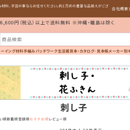
編み材料、手芸の事ならお任せください。約1万点の豊富な品揃えがござ
会社概要
6,600円（税込）以上で送料無料 ※沖縄・離島は除く
ソーイング材料
手編み
パッチワーク
生活雑貨
本・カタログ･見本帳
メーカー別
刺し子
い順
新着順
登録順
おすすめ順
レビュー順