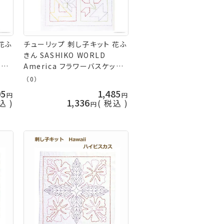
花ふ
チューリップ 刺し子キット 花ふ
きん SASHIKO WORLD
ケシ
America フラワーバスケット
 ネ
KSW-008 アメリカ ネコポス可
（0）
i 手
取寄せ商品 terai 手芸の山久
05
1,485
1,336
込
税込