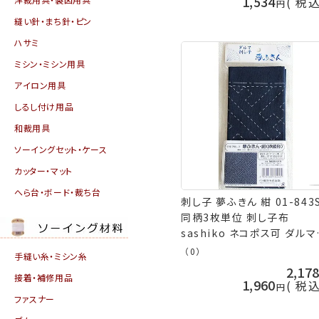
1,534
税
縫い針・まち針・ピン
ハサミ
ミシン・ミシン用具
アイロン用具
しるし付け用品
和裁用具
ソーイングセット・ケース
カッター・マット
へら台・ボード・裁ち台
刺し子 夢ふきん 紺 01-843
同柄3枚単位 刺し子布
sashiko ネコポス可 ダルマ
ykt 手芸の山久
（0）
手縫い糸・ミシン糸
2,17
接着・補修用品
1,960
税
ファスナー