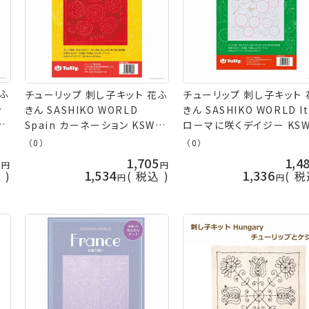
花ふ
チューリップ 刺し子キット 花ふ
チューリップ 刺し子キット 
ラ
きん SASHIKO WORLD
きん SASHIKO WORLD It
ス
Spain カーネーション KSW-
ローマに咲くデイジー KSW
の山
036 スペイン キット 刺し子 ネ
030 イタリア ネコポス可
（0）
（0）
コポス可 terai 手芸の山久
terai 手芸の山久
5
1,705
1,4
1,534
1,336
込
税込
税