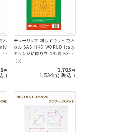
花ふ
チューリップ 刺し子キット 花ふ
aly
きん SASHIKO WORLD Italy
-
アッシジに降り立つ小鳥 KSW-
029 イタリア ネコポス可
（0）
terai 手芸の山久
85
1,705
1,534
込
税込