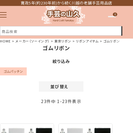
寛政5年(約230年前)から続く川越の老舗手芸用品店
0
HOME
メーカー（ソーイング）
東京リボン
リボンアイテム
ゴムリボン
ゴムリボン
注文履歴
ほしい物リスト
絞り込み
ゴムパッチン
並び替え
価格が安い順
23
件中
1
-
23
件表示
価格が高い順
新着順
登録順
おすすめ順
レビュー順