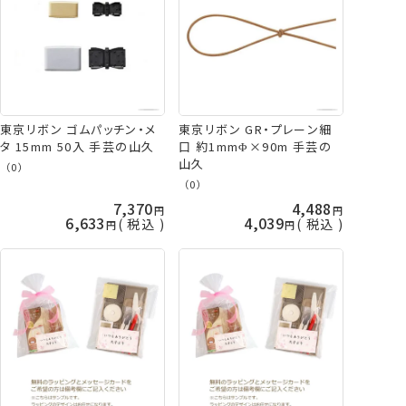
東京リボン ゴムパッチン・メ
東京リボン GR・プレーン細
タ 15mm 50入 手芸の山久
口 約1mmΦ×90m 手芸の
山久
（0）
（0）
7,370
4,488
6,633
4,039
税込
税込