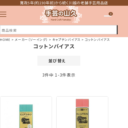
寛政5年(約230年前)から続く川越の老舗手芸用品店
0
HOME
メーカー（ソーイング）
キャプテンバイアス
コットンバイアス
コットンバイアス
注文履歴
ほしい物リスト
並び替え
価格が安い順
3
件中
1
-
3
件表示
価格が高い順
新着順
登録順
おすすめ順
レビュー順