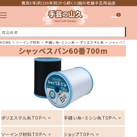
寛政5年(約230年前)から続く川越の老舗手芸用品店
0
HOME
ソーイング材料
手縫い糸・ミシン糸
ポリエステル糸
シャッペスパン60
シャッペスパン60番700m
注文履歴
ほしい物リスト
ポリエステル糸TOPへ >
手縫い糸・ミシン糸TOPへ >
ソーイング材料TOPへ >
ショップTOPへ >