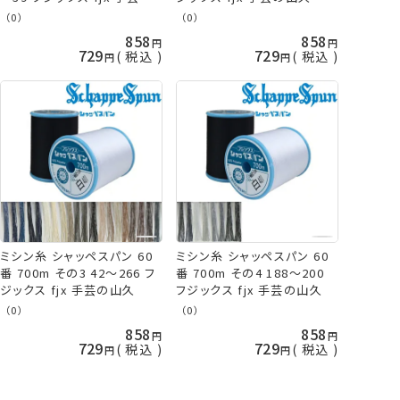
山久
（0）
（0）
858
858
729
729
税込
税込
ミシン糸 シャッペスパン 60
ミシン糸 シャッペスパン 60
番 700m その3 42～266 フ
番 700m その4 188～200
ジックス fjx 手芸の山久
フジックス fjx 手芸の山久
（0）
（0）
858
858
729
729
税込
税込