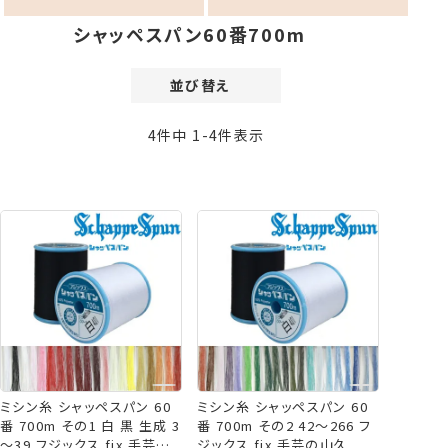
シャッペスパン60番700m
並び替え
価格が安い順
4
件中
1
-
4
件表示
価格が高い順
新着順
登録順
おすすめ順
レビュー順
ミシン糸 シャッペスパン 60
ミシン糸 シャッペスパン 60
番 700m その1 白 黒 生成 3
番 700m その2 42～266 フ
～39 フジックス fjx 手芸の
ジックス fjx 手芸の山久