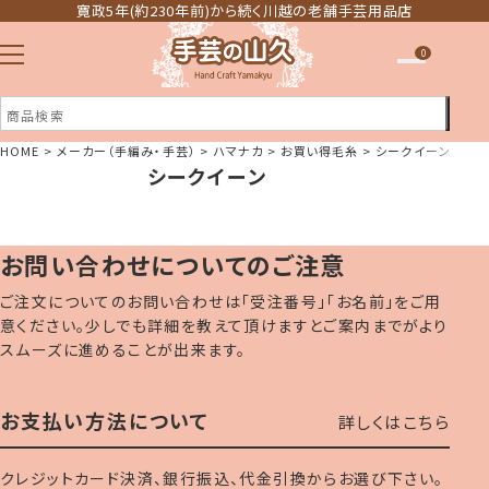
寛政5年(約230年前)から続く川越の老舗手芸用品店
0
HOME
メーカー（手編み・手芸）
ハマナカ
お買い得毛糸
シークイーン
シークイーン
注文履歴
ほしい物リスト
お問い合わせについてのご注意
ご注文についてのお問い合わせは「受注番号」「お名前」をご用
意ください。少しでも詳細を教えて頂けますとご案内までがより
スムーズに進めることが出来ます。
お支払い方法について
詳しくはこちら
クレジットカード決済、銀行振込、代金引換からお選び下さい。