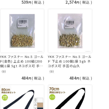
539
2,574
税込
税込
YKK ファスナー No.5 ゴール
YKK ファスナー No.5 ゴール
ド(金色) 上止め 100組(200
ド 下止め 100個1袋 5gb ネ
個)1袋 5gt ネコポス可 手芸
コポス可 手芸の山久
の山久
（0）
（0）
484
484
税込
税込