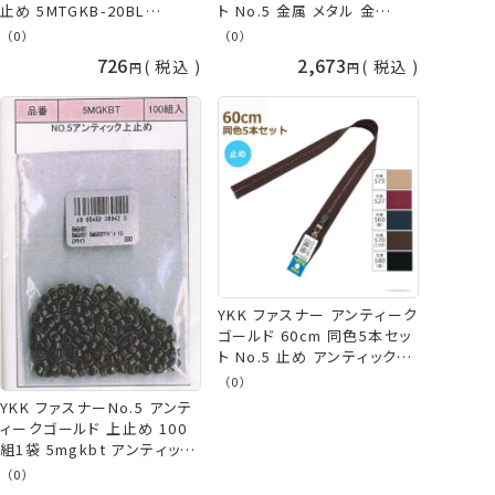
止め 5MTGKB-20BL
ト No.5 金属 メタル 金
Marble Tape Fastner ネコ
5MGO-100BL ネコポス可
（0）
（0）
ポス可 手芸の山久
手芸の山久
726
2,673
税込
税込
YKK ファスナー アンティーク
ゴールド 60cm 同色5本セッ
ト No.5 止め アンティック止
金属 メタル バッグ リュック
（0）
5MGKBC-60BL ネコポス可
YKK ファスナーNo.5 アンテ
手芸の山久
ィークゴールド 上止め 100
組1袋 5mgkbt アンティック
上止 ネコポス可 手芸の山久
（0）