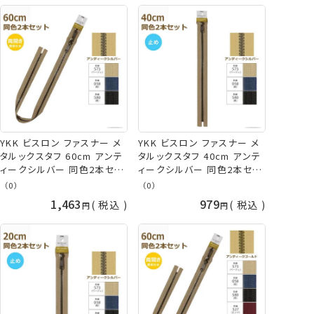
YKK ビスロン ファスナー メ
YKK ビスロン ファスナー メ
タルックスタフ 60cm アンテ
タルックスタフ 40cm アンテ
ィークシルバー 同色2本セッ
ィークシルバー 同色2本セッ
ト 5VMTAS-60SH
ト 5VMTAS-40BL
（0）
（0）
METALUXE Tough ネコポス
METALUXE Tough ネコポス
1,463
979
税込
税込
可 手芸の山久
可 手芸の山久