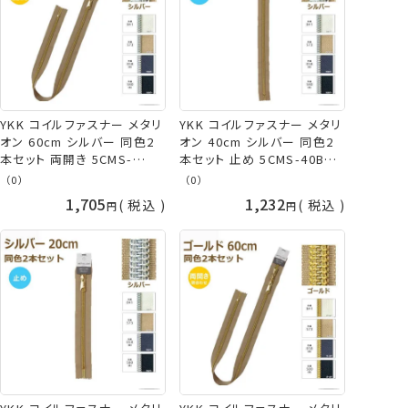
YKK コイルファスナー メタリ
YKK コイルファスナー メタリ
オン 60cm シルバー 同色2
オン 40cm シルバー 同色2
本セット 両開き 5CMS-
本セット 止め 5CMS-40BL
60SH METALLION ネコポス
METALLION ネコポス可 手
（0）
（0）
可 手芸の山久
芸の山久
1,705
1,232
税込
税込