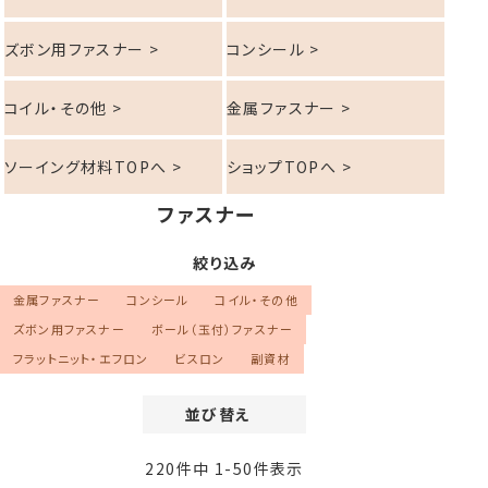
ズボン用ファスナー >
コンシール >
コイル・その他 >
金属ファスナー >
ソーイング材料TOPへ >
ショップTOPへ >
ファスナー
絞り込み
金属ファスナー
コンシール
コイル・その他
ズボン用ファスナー
ボール（玉付）ファスナー
フラットニット・エフロン
ビスロン
副資材
並び替え
価格が安い順
220
件中
1
-
50
件表示
価格が高い順