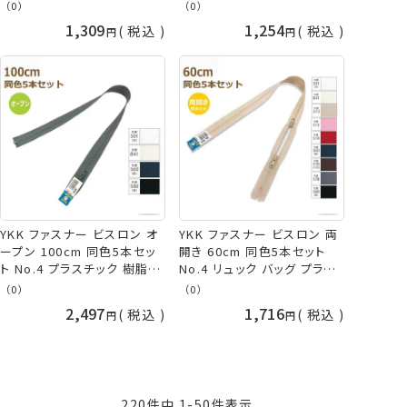
4VSO-30BL ネコポス可 手
4VSO-20BL ネコポス可 手
（0）
（0）
芸の山久
芸の山久
1,309
1,254
税込
税込
YKK ファスナー ビスロン オ
YKK ファスナー ビスロン 両
ープン 100cm 同色5本セッ
開き 60cm 同色5本セット
ト No.4 プラスチック 樹脂
No.4 リュック バッグ プラス
4VSO-100BL ネコポス可 手
チック 樹脂 4VSLH-H60BL
（0）
（0）
芸の山久
ネコポス可 手芸の山久
2,497
1,716
税込
税込
220
件中
1
-
50
件表示