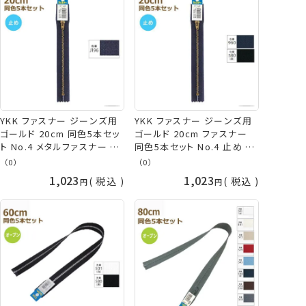
YKK ファスナー ジーンズ用
YKK ファスナー ジーンズ用
ゴールド 20cm 同色5本セッ
ゴールド 20cm ファスナー
ト No.4 メタルファスナー 止
同色5本セット No.4 止め 金
め 金属 4YGC-20BLJ ネコ
属 メタル 金 ファスナー
（0）
（0）
ポス可 手芸の山久
4YGC-20BL ネコポス可 手
1,023
1,023
税込
税込
芸の山久