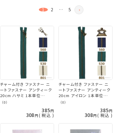
新着順
1
2
…
5
登録順
おすすめ順
レビュー順
チャーム付き ファスナー ニ
チャーム付き ファスナー ニ
ートファスナー アンティーク
ートファスナー アンティーク
20cm ハサミ 1本単位
20cm アイロン 1本単位
LH081672 リトルハウス ネ
LH081662 リトルハウス ネ
（0）
（0）
コポス可 金亀 kkm 手芸の
コポス可 金亀 kkm 手芸の
385
385
山久
山久
308
308
税込
税込