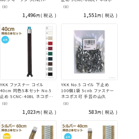
H60BL ネコポス可 kiyo 手
可 手芸の山久
（0）
（0）
芸の山久
1,496
1,551
税込
税込
YKK ファスナー コイル
YKK No.5 コイル 下止め
40cm 同色5本セット No.5
100個1袋 5cnb ファスナー
止め 5CNC-40BL ネコポス
ネコポス可 手芸の山久
可 手芸の山久
（0）
（0）
1,023
583
税込
税込