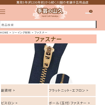
寛政5年(約230年前)から続く川越の老舗手芸用品店
0
HOME
ソーイング材料
ファスナー
ファスナー
注文履歴
ほしい物リスト
副資材 >
フラットニット・エフロン >
ビスロン >
ボール（玉付）ファスナー >