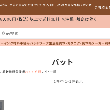
編み材料、手芸の事ならお任せください。約1万点の豊富な品揃えがござ
会社概要
6,600円（税込）以上で送料無料 ※沖縄・離島は除く
ソーイング材料
手編み
パッチワーク
生活雑貨
本・カタログ･見本帳
メーカー別
パット
い順
新着順
登録順
おすすめ順
レビュー順
1
件中
1
-
1
件表示