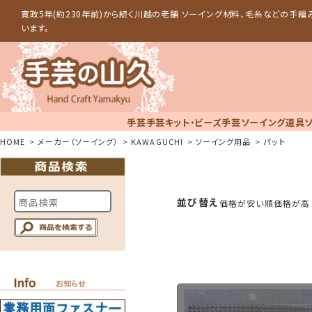
寛政5年(約230年前)から続く川越の老舗 ソーイング材料、毛糸などの手
います。
手芸
手芸キット・ビーズ手芸
ソーイング道具
HOME
メーカー（ソーイング）
KAWAGUCHI
ソーイング用品
パット
並び替え
価格が安い順
価格が高