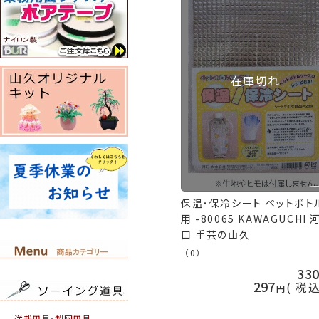
在庫切れ
保温・保冷シート ペットボト
用 -80065 KAWAGUCHI 
口 手芸の山久
（0）
33
297
税
洋裁用具・製図用具