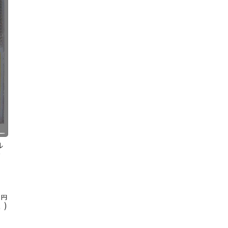
ル
河
0
込