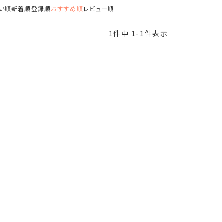
い順
新着順
登録順
おすすめ順
レビュー順
1
件中
1
-
1
件表示