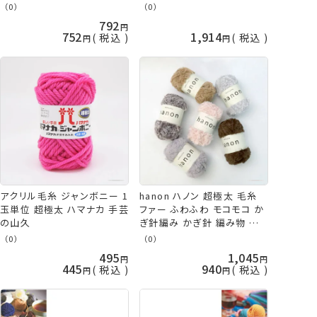
ナカ メンズクラブマスター
（0）
（0）
hama ym9 手芸の山久
792
752
1,914
税込
税込
アクリル毛糸 ジャンボニー 1
hanon ハノン 超極太 毛糸
玉単位 超極太 ハマナカ 手芸
ファー ふわふわ モコモコ か
の山久
ぎ針編み かぎ針 編み物 帽
子 マフラー スヌード 手編み
（0）
（0）
秋冬毛糸 ファーヤーン ハマ
495
1,045
ナカ hama ニッティングディ
445
940
税込
税込
ーバ 手芸の山久 KOU