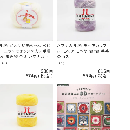
毛糸 かわいい赤ちゃん ベビ
ハマナカ 毛糸 モヘアカラフ
ーニット ウォッシャブル 手編
ル モヘア モヘヤ hama 手芸
み 編み物 合太 ハマナカ 手
の山久
芸の山久
（0）
（0）
638
616
574
554
税込
税込