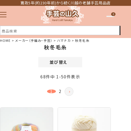
寛政5年(約230年前)から続く川越の老舗手芸用品店
0
HOME
メーカー（手編み・手芸）
ハマナカ
秋冬毛糸
秋冬毛糸
注文履歴
ほしい物リスト
並び替え
価格が安い順
68
件中
1
-
50
件表示
価格が高い順
新着順
1
2
登録順
おすすめ順
レビュー順