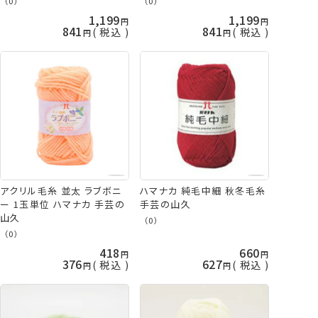
（0）
（0）
山久
1,199
1,199
841
841
税込
税込
アクリル毛糸 並太 ラブボニ
ハマナカ 純毛中細 秋冬毛糸
ー 1玉単位 ハマナカ 手芸の
手芸の山久
山久
（0）
（0）
418
660
376
627
税込
税込