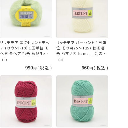
リッチモア エクセレントモヘ
リッチモア パーセント 1玉単
ア (カウント10) 1玉単位 モ
位 その4(75～125) 秋冬毛
ヘヤ モヘア 毛糸 秋冬毛糸
糸 ハマナカ hama 手芸の山
ハマナカ ファンシーヤーン
久
（0）
（0）
hama 手芸の山久
990
660
税込
税込