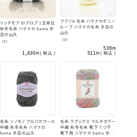
アクリル毛糸 ハマナカボニー
リッチモア ロプロプ 1玉単位
ループ ハマナカ毛糸 手芸の
秋冬毛糸 ハマナカ hama 手
山久
芸の山久
（0）
（0）
539
1,430
511
税込
税込
毛糸 ソノモノ アルパカウール
毛糸 ラプックス マルチカラー
中細 秋冬毛糸 ハマナカ
中細 秋冬毛糸 靴下 くつ下
hama 手芸の山久
靴下用 ハマナカ hama 手芸