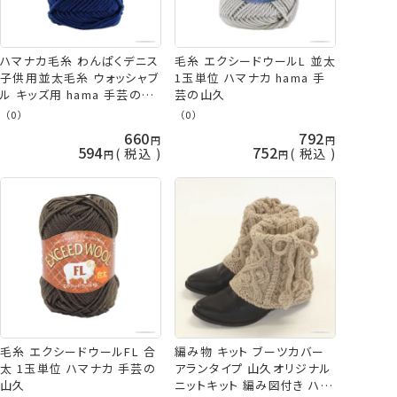
ハマナカ毛糸 わんぱくデニス
毛糸 エクシードウールL 並太
子供用並太毛糸 ウォッシャブ
1玉単位 ハマナカ hama 手
ル キッズ用 hama 手芸の山
芸の山久
久
（0）
（0）
660
792
594
752
税込
税込
毛糸 エクシードウールFL 合
編み物 キット ブーツカバー
太 1玉単位 ハマナカ 手芸の
アランタイプ 山久オリジナル
山久
ニットキット 編み図付き ハマ