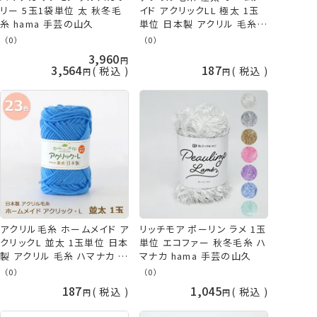
リー 5玉1袋単位 太 秋冬毛
イド アクリックLL 極太 1玉
糸 hama 手芸の山久
単位 日本製 アクリル 毛糸
hama ハマナカ 手芸の山久
（0）
（0）
3,960
3,564
187
税込
税込
アクリル毛糸 ホームメイド ア
リッチモア ポーリン ラメ 1玉
クリックL 並太 1玉単位 日本
単位 エコファー 秋冬毛糸 ハ
製 アクリル 毛糸 ハマナカ 手
マナカ hama 手芸の山久
芸の山久
（0）
（0）
187
1,045
税込
税込