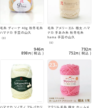
毛糸 ディーナ 40g 秋冬毛糸
毛糸 アメリーエル 極太 ハマ
ハマナカ 手芸の山久
ナカ 手あみ糸 秋冬毛糸
hama 手芸の山久
（0）
（0）
946
792
898
752
税込
税込
ハマナカ ソノモノ アルパカリ
アクリル毛糸 極太 ホームメ