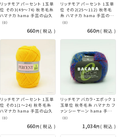
リッチモア パーセント 1玉単
リッチモア パーセント 1玉単
位 その3(49～74) 秋冬毛糸
位 その2(25～112) 秋冬毛
ハマナカ hama 手芸の山久
糸 ハマナカ hama 手芸の山
久
（0）
（0）
660
660
税込
税込
リッチモア パーセント 1玉単
リッチモア バカラ・エポック 1
位 その1(1～24) 秋冬毛糸
玉単位 秋冬毛糸 ハマナカ フ
ハマナカ hama 手芸の山久
ァンシーヤーン hama 手芸
の山久
（0）
（0）
660
1,034
税込
税込