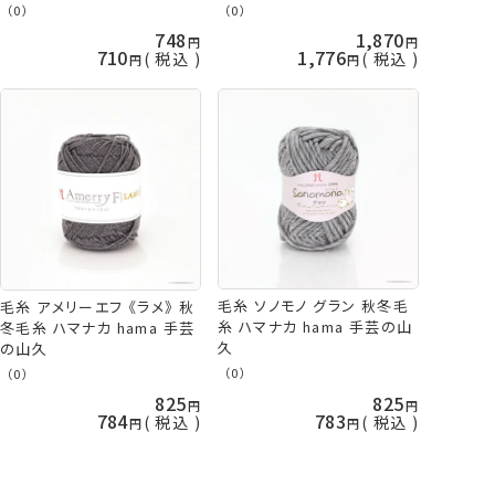
の山久
（0）
（0）
748
1,870
710
1,776
税込
税込
毛糸 ソノモノ グラン 秋冬毛
毛糸 アメリーエフ 《ラメ》 秋
糸 ハマナカ hama 手芸の山
冬毛糸 ハマナカ hama 手芸
久
の山久
（0）
（0）
825
825
784
783
税込
税込