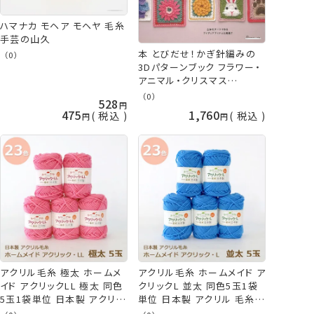
ハマナカ モヘア モヘヤ 毛糸
手芸の山久
本 とびだせ！かぎ針編みの
（0）
3Dパターンブック フラワー・
アニマル・クリスマス
NV72031 ネコポス可 日本ヴ
（0）
528
ォーグ社 手芸の山久
475
1,760
税込
税込
アクリル毛糸 極太 ホームメ
アクリル毛糸 ホームメイド ア
イド アクリックLL 極太 同色
クリックL 並太 同色5玉1袋
5玉1袋単位 日本製 アクリル
単位 日本製 アクリル 毛糸
毛糸 hama ハマナカ 手芸の
ハマナカ 手芸の山久