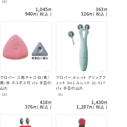
手芸の山久
（0）
1,045
363
940
326
税込
税込
クロバー 三角チャコ 白/青/
クロバー ルレット グリップフ
黄/赤 ネコポス可 clv 手芸の
ィット 3in1 ルレット 21-517
山久
clv 手芸の山久
（0）
（0）
418
1,430
376
1,287
税込
税込