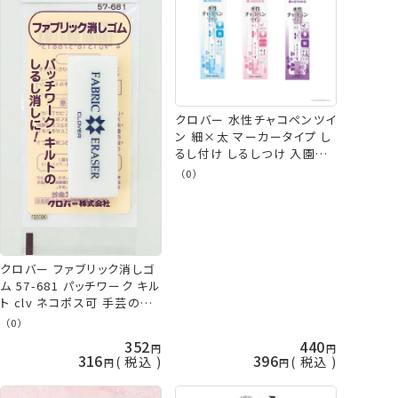
クロバー 水性チャコペンツイ
ン 細×太 マーカータイプ し
るし付け しるしつけ 入園入
学/通園通学 clv ネコポス可
（0）
手芸の山久
クロバー ファブリック消しゴ
ム 57-681 パッチワーク キル
ト clv ネコポス可 手芸の山
久
（0）
352
440
316
396
税込
税込