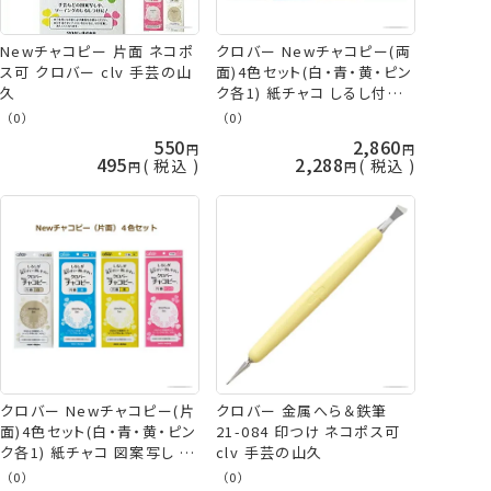
Newチャコピー 片面 ネコポ
クロバー Newチャコピー(両
ス可 クロバー clv 手芸の山
面)4色セット(白・青・黄・ピン
久
ク各1) 紙チャコ しるし付け
チャコペーパー clv ネコポス
（0）
（0）
可 手芸の山久
550
2,860
495
2,288
税込
税込
クロバー Newチャコピー(片
クロバー 金属へら＆鉄筆
面)4色セット(白・青・黄・ピン
21-084 印つけ ネコポス可
ク各1) 紙チャコ 図案写し チ
clv 手芸の山久
ャコ 印つけ しるし付け ソー
（0）
（0）