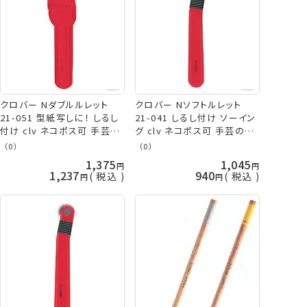
クロバー Nダブルルレット
クロバー Nソフトルレット
21-051 型紙写しに！ しるし
21-041 しるし付け ソーイン
付け clv ネコポス可 手芸の
グ clv ネコポス可 手芸の山
山久
久
（0）
（0）
1,375
1,045
1,237
940
税込
税込