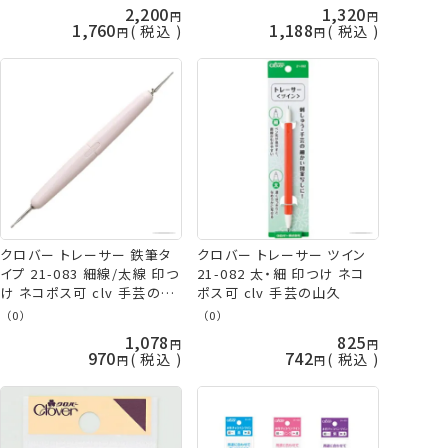
イング 和洋裁 clv ネコポス
2,200
1,320
可 手芸の山久
1,760
1,188
税込
税込
クロバー トレーサー 鉄筆タ
クロバー トレーサー ツイン
イプ 21-083 細線/太線 印つ
21-082 太・細 印つけ ネコ
け ネコポス可 clv 手芸の山
ポス可 clv 手芸の山久
久
（0）
（0）
1,078
825
970
742
税込
税込