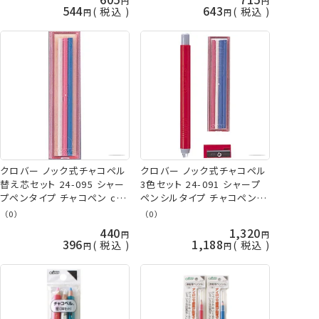
544
643
税込
税込
クロバー ノック式チャコペル
クロバー ノック式チャコペル
替え芯セット 24-095 シャー
3色セット 24-091 シャープ
プペンタイプ チャコペン clv
ペンシルタイプ チャコペン し
ネコポス可 手芸の山久
るし付け clv ネコポス可 手
（0）
（0）
芸の山久
440
1,320
396
1,188
税込
税込