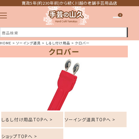
寛政5年(約230年前)から続く川越の老舗手芸用品店
0
HOME
ソーイング道具
しるし付け用品
クロバー
クロバー
注文履歴
ほしい物リスト
しるし付け用品TOPへ >
ソーイング道具TOPへ >
ショップTOPへ >