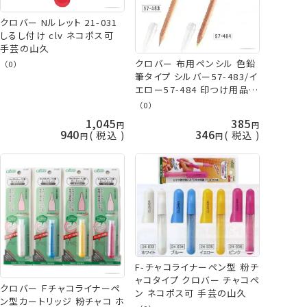
クロバー Nルレット 21-031
しるし付け clv ネコポス可
手芸の山久
クロバー 布用ペンシル 色鉛
（0）
筆タイプ シルバー57-483/イ
エロー57-484 印つけ用品
clv ネコポス可 手芸の山久
（0）
1,045
385
940
346
税込
税込
F-チャコライナーペン型 粉チ
ャコタイプ クロバー チャコペ
クロバー Ｆチャコライナーペ
ン ネコポス可 手芸の山久
ン型カートリッジ 粉チャコ ホ