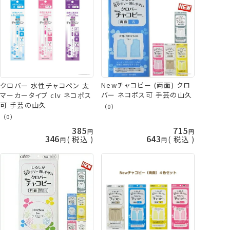
Newチャコピー (両面) クロ
クロバー 水性チャコペン 太
バー ネコポス可 手芸の山久
マーカータイプ clv ネコポス
可 手芸の山久
（0）
（0）
385
715
346
643
税込
税込