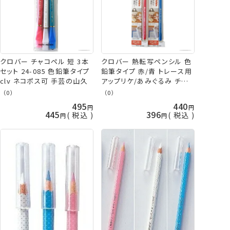
クロバー チャコペル 短 3本
クロバー 熱転写ペンシル 色
セット 24-085 色鉛筆タイプ
鉛筆タイプ 赤/青 トレース用
clv ネコポス可 手芸の山久
アップリケ/あみぐるみ チャコ
ペン clv ネコポス可 手芸の
（0）
（0）
山久
495
440
445
396
税込
税込