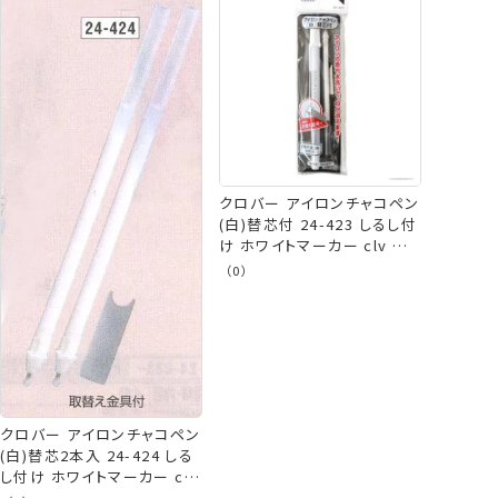
クロバー アイロンチャコペン
(白)替芯付 24-423 しるし付
け ホワイトマーカー clv ネ
コポス可 手芸の山久
（0）
クロバー アイロンチャコペン
(白)替芯2本入 24-424 しる
し付け ホワイトマーカー clv
ネコポス可 手芸の山久