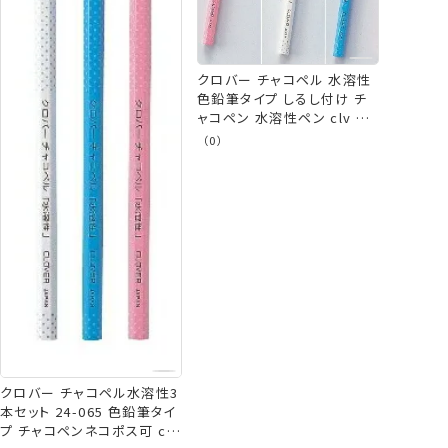
クロバー チャコペル 水溶性
色鉛筆タイプ しるし付け チ
ャコペン 水溶性ペン clv ネ
コポス可 手芸の山久
（0）
クロバー チャコペル水溶性3
本セット 24-065 色鉛筆タイ
プ チャコペンネコポス可 clv