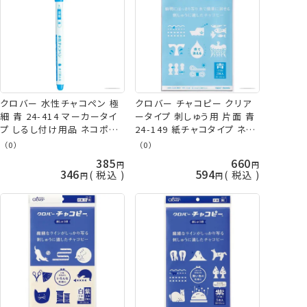
クロバー 水性チャコペン 極
クロバー チャコピー クリア
細 青 24-414 マーカータイ
ータイプ 刺しゅう用 片面 青
プ しるし付け用品 ネコポス
24-149 紙チャコタイプ ネコ
可 clv 手芸の山久
ポス可 clv 手芸の山久
（0）
（0）
385
660
346
594
税込
税込