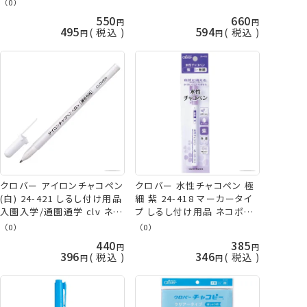
（0）
550
660
495
594
税込
税込
クロバー アイロンチャコペン
クロバー 水性チャコペン 極
(白) 24-421 しるし付け用品
細 紫 24-418 マーカータイ
入園入学/通園通学 clv ネコ
プ しるし付け用品 ネコポス
ポス可 手芸の山久
可 clv 手芸の山久
（0）
（0）
440
385
396
346
税込
税込