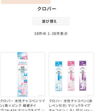
クロバー
並び替え
価格が安い順
38
件中
1
-
38
件表示
価格が高い順
新着順
登録順
おすすめ順
レビュー順
クロバー 水性チャコペンツイ
クロバー 水性チャコペン(消
ン(青×ピンク 細書タイ
しペン付き) マジックタイプ
プ)24-436 マジックタイプ し
チャコペン しるし付け clv ネ