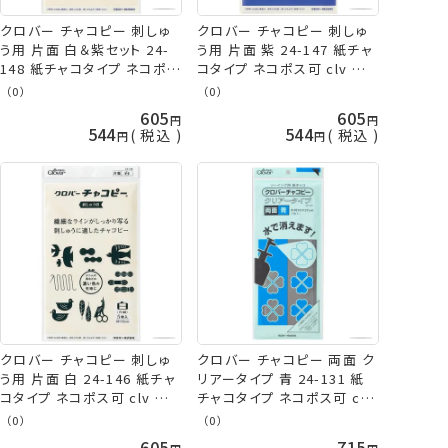
クロバー チャコピー 刺しゅ
クロバー チャコピー 刺しゅ
う用 片面 白＆紫セット 24-
う用 片面 紫 24-147 紙チャ
148 紙チャコタイプ ネコポス
コタイプ ネコポス可 clv 手
可 clv 手芸の山久
芸の山久
（0）
（0）
605
605
544
544
税込
税込
クロバー チャコピー 刺しゅ
クロバー チャコピー 両面 ク
う用 片面 白 24-146 紙チャ
リアータイプ 青 24-131 紙
コタイプ ネコポス可 clv 手
チャコタイプ ネコポス可 clv
芸の山久
手芸の山久
（0）
（0）
605
715