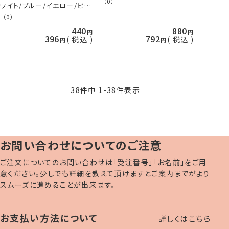
（0）
ワイト/ブルー/イエロー/ピン
ク チャコペン パウダータイプ
（0）
ネコポス可 手芸の山久
440
880
396
792
税込
税込
38
件中
1
-
38
件表示
お問い合わせについてのご注意
ご注文についてのお問い合わせは「受注番号」「お名前」をご用
意ください。少しでも詳細を教えて頂けますとご案内までがより
スムーズに進めることが出来ます。
お支払い方法について
詳しくはこちら