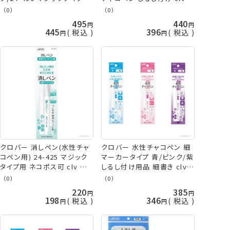
るしつけ 洋裁 clv ネコポス
コポス可 手芸の山久
（0）
（0）
可 手芸の山久
495
440
445
396
税込
税込
クロバー 消しペン(水性チャ
クロバー 水性チャコペン 細
コペン用) 24-425 マジック
マーカータイプ 青/ピンク/紫
タイプ用 ネコポス可 clv 手
しるし付け用品 細書き clv
芸の山久
ネコポス可 手芸の山久
（0）
（0）
220
385
198
346
税込
税込