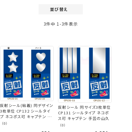
並び替え
価格が安い順
3
件中
1
-
3
件表示
価格が高い順
新着順
登録順
おすすめ順
レビュー順
反射シール(粘着) 同デザイン
反射シール 同サイズ3枚単位
3枚単位 CP132 シールタイ
CP131 シールタイプ ネコポ
プ ネコポス可 キャプテン 手
ス可 キャプテン 手芸の山久
芸の山久
（0）
（0）