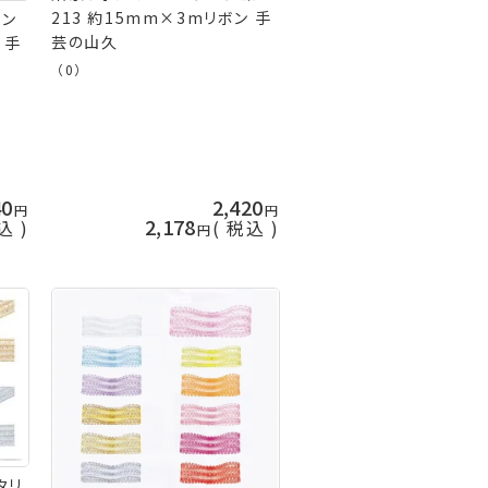
213 約15mm×3mリボン 手
ョン
芸の山久
 手
（0）
40
2,420
2,178
込
税込
タリ