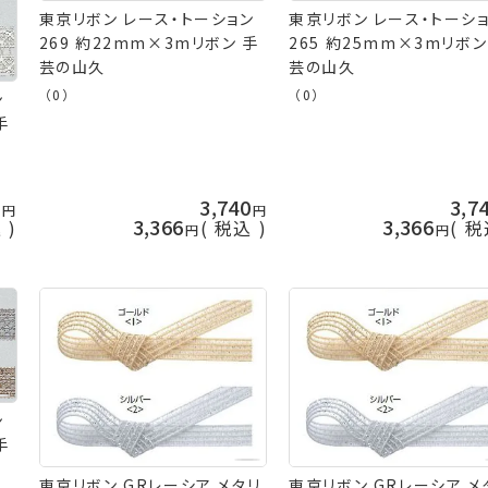
東京リボン レース・トーション
東京リボン レース・トーシ
269 約22mm×3mリボン 手
265 約25mm×3mリボン
芸の山久
芸の山久
（0）
（0）
ン
手
0
3,740
3,7
3,366
3,366
込
税込
税
ン
手
東京リボン GRレーシア メタリ
東京リボン GRレーシア メ