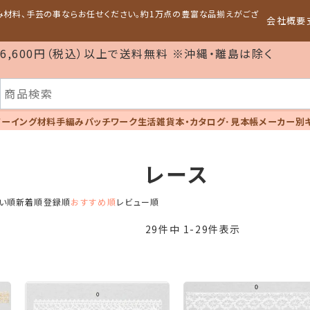
編み材料、手芸の事ならお任せください。約1万点の豊富な品揃えがござ
会社概要
6,600円（税込）以上で送料無料 ※沖縄・離島は除く
ソーイング材料
手編み
パッチワーク
生活雑貨
本・カタログ･見本帳
メーカー別
レース
い順
新着順
登録順
おすすめ順
レビュー順
29
件中
1
-
29
件表示