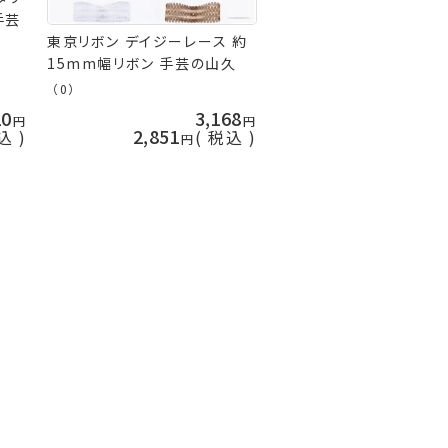
手芸
東京リボン デイジーレース 約
15mm幅リボン 手芸の山久
（0）
10
3,168
2,851
込
税込