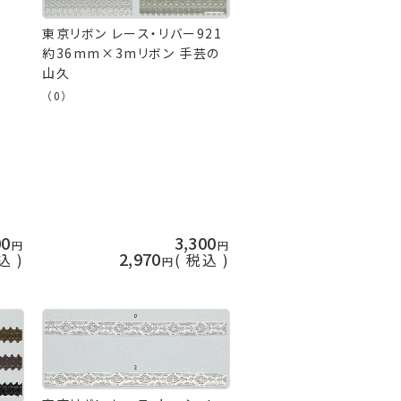
東京リボン レース・リバー921
約36mm×3mリボン 手芸の
山久
（0）
00
3,300
2,970
込
税込