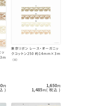
東京リボン レース・オーガニッ
ニッ
クコットン250 約14mm×3m
×3m
（0）
10
1,650
1,485
込
税込