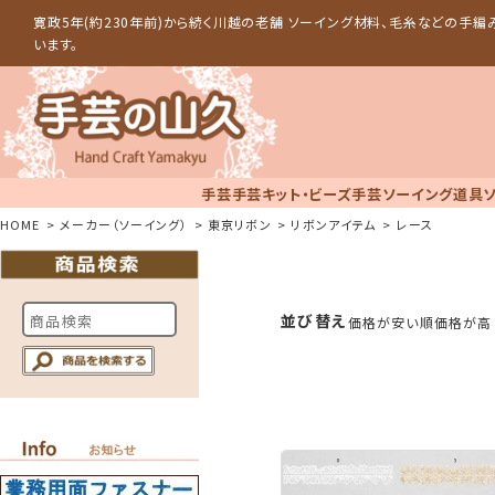
寛政5年(約230年前)から続く川越の老舗 ソーイング材料、毛糸などの手
います。
手芸
手芸キット・ビーズ手芸
ソーイング道具
HOME
メーカー（ソーイング）
東京リボン
リボンアイテム
レース
並び替え
価格が安い順
価格が高