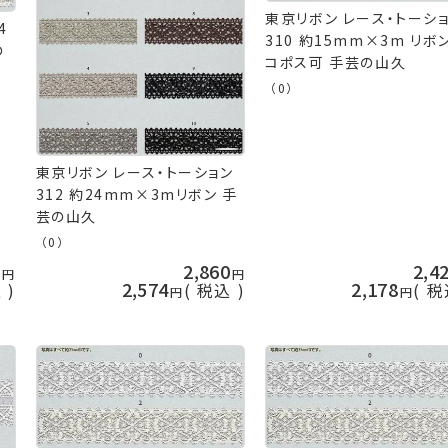
東京リボン レース・トーシ
4
310 約15mm×3m リボ
の
コポス可 手芸の山久
（0）
東京リボン レース・トーション
312 約24mm×3mリボン 手
芸の山久
（0）
0
2,860
2,4
2,574
2,178
込
税込
税