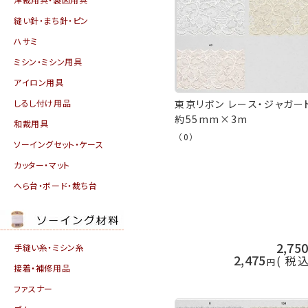
縫い針・まち針・ピン
ハサミ
ミシン・ミシン用具
アイロン用具
しるし付け用品
東京リボン レース・ジャガー
約55mm×3m
和裁用具
（0）
ソーイングセット・ケース
カッター・マット
へら台・ボード・裁ち台
2,75
手縫い糸・ミシン糸
2,475
税
接着・補修用品
ファスナー