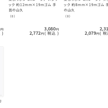
ック 約12mm×19mゴム 手
ック 約8mm×19mゴム 
芸の山久
の山久
（0）
（0）
0
3,080
2,3
2,772
2,079
込
税込
税
約