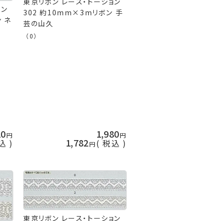
東京リボン レース・トーション
ョン
302 約10mm×3mリボン 手
ン ネ
芸の山久
（0）
20
1,980
1,782
込
税込
東京リボン レース・トーション