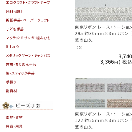
エコクラフト・クラフトテープ
染料・顔料
折紙手芸・ペーパークラフト
東京リボン レース・トーショ
子ども手芸
295 約30mm×3mリボン 
マクラメ・ミサンガ・組みひも
芸の山久
刺しゅう
（0）
3,74
メタリックヤーン・キャンバス
3,366
税
古布・ちりめん手芸
籐・スティック手芸
手織り
副資材
東京リボン レース・トーショ
素材・資材
122 約25mm×3mリボン 
用品・用具
芸の山久