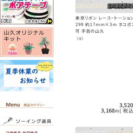
東京リボン レース・トーショ
299 約17mm×3m ネコポ
可 手芸の山久
（0）
3,52
3,168
税
洋裁用具・製図用具