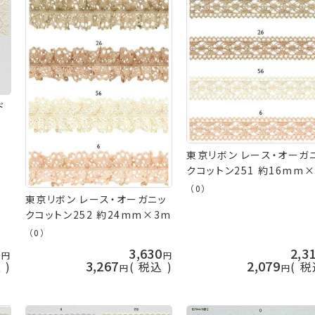
ド
東京リボン レース・オーガ
クコットン251 約16mm
（0）
東京リボン レース・オーガニッ
クコットン252 約24mm×3m
（0）
0
3,630
2,3
3,267
2,079
込
税込
税