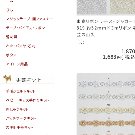
ゴム
ひも
マジックテープ・面ファスナー
東京リボン レース・ジャガー
819 約52mm×3mリボン 
テープ・バイアス・リボン
芸の山久
留め具
（0）
わた・パンヤ・芯材
1,87
ボタン
1,683
税
アイロン用品
羊毛フェルトキット
ベビー・キッズ手作りキット
刺しゅうキット
パッチワークキット
スキル手芸キット