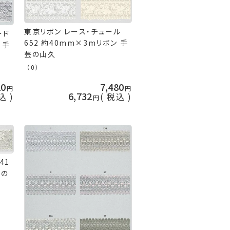
東京リボン レース・チュール
ード
652 約40mm×3mリボン 手
 手
芸の山久
（0）
20
7,480
6,732
込
税込
41
芸の