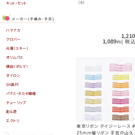
（0）
キット・セット
ハマナカ
1,21
クロバー
1,089
税
元廣（スキー）
オリムパス
横田（ダルマ）
ダイロン
SH島村
パナミ・タカギ繊維
チューリップ
創＆遊
エクトリ
東京リボン デイジーレース 
25mm幅リボン 手芸の山久