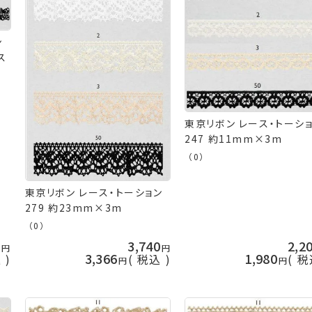
ン
ス
東京リボン レース・トーシ
247 約11mm×3m
（0）
東京リボン レース・トーション
279 約23mm×3m
（0）
0
3,740
2,2
3,366
1,980
込
税込
税