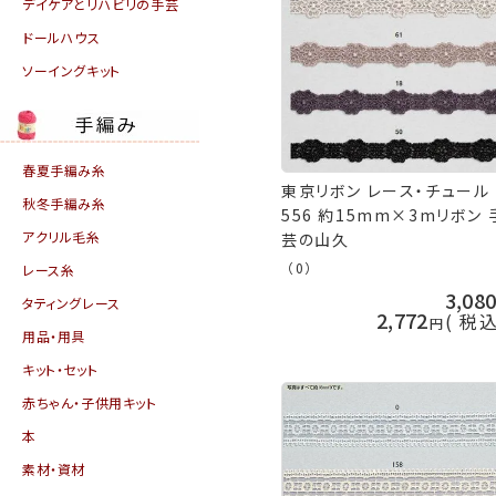
デイケアとリハビリの手芸
ドールハウス
ソーイングキット
春夏手編み糸
東京リボン レース・チュール
秋冬手編み糸
556 約15mm×3mリボン 
アクリル毛糸
芸の山久
（0）
レース糸
3,08
タティングレース
2,772
税
用品・用具
キット・セット
赤ちゃん・子供用キット
本
素材・資材