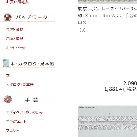
お買い得毛糸
東京リボン レース・リバー35
約18mm×3mリボン 手芸
山久
素材・資材
（0）
用具・道具
キット・セット
本
2,09
カタログ・見本帳
1,881
税
テディベア・ぬいぐるみ
羊毛フェルト
フェルト