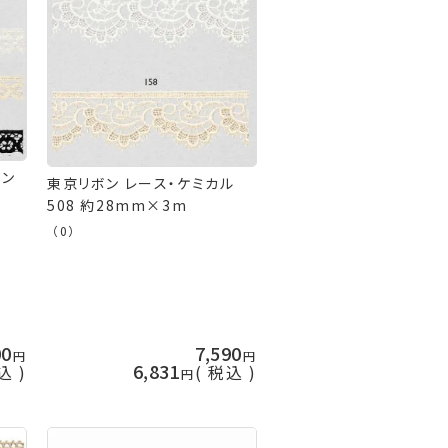
ョン
東京リボン レース・ケミカル
508 約28mm×3m
（0）
00
7,590
6,831
込
税込