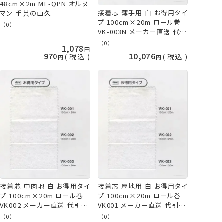
48cm×2m MF-QPN オルヌ
接着芯 薄手用 白 お得用タイ
マン 手芸の山久
プ 100cm×20m ロール巻
（0）
VK-003N メーカー直送 代引
不可 日時指定不可 オルヌマ
（0）
1,078
ン バイリーン 手芸の山久
970
10,076
税込
税込
接着芯 中肉地 白 お得用タイ
接着芯 厚地用 白 お得用タイ
プ 100cm×20m ロール巻
プ 100cm×20m ロール巻
VK002 メーカー直送 代引不
VK001 メーカー直送 代引不
可 日時指定不可 オルヌマン
可 日時指定不可 オルヌマン
（0）
（0）