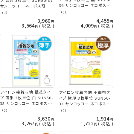
プ 普通 3枚単位 SUN50-37
36 サンコッコー ネコポス可
サンコッコー ネコポス可
kiyo 手芸の山久
kiyo 手芸の山久
（0）
（0）
3,960
4,455
3,564
4,009
税込
税込
アイロン接着芯地 織芯タイ
アイロン接着芯地 不織布タ
プ 薄手 3枚単位 白 SUN50-
イプ 極厚 3枚単位 SUN50-
35 サンコッコー ネコポス可
34 サンコッコー ネコポス可
kiyo 手芸の山久
kiyo 手芸の山久
（0）
（0）
3,630
1,914
3,267
1,722
税込
税込