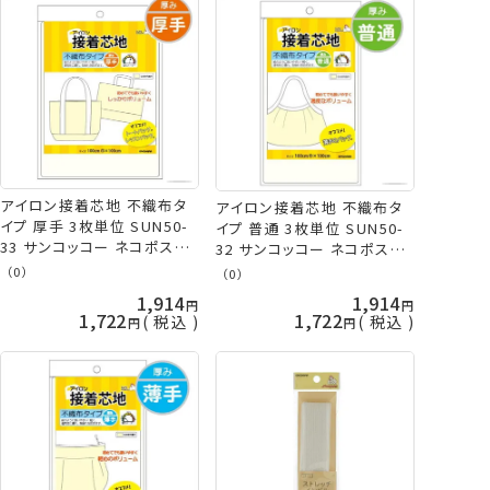
アイロン接着芯地 不織布タ
アイロン接着芯地 不織布タ
イプ 厚手 3枚単位 SUN50-
イプ 普通 3枚単位 SUN50-
33 サンコッコー ネコポス可
32 サンコッコー ネコポス可
kiyo 手芸の山久
kiyo 手芸の山久
（0）
（0）
1,914
1,914
1,722
1,722
税込
税込