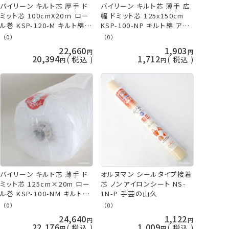
バイリーン キルト芯 厚手 ド
バイリーン キルト芯 薄手 広
ミット芯 100cmX20ｍ ロー
幅 ドミット芯 125x150cm
ル巻 KSP-120-M キルト綿
KSP-100-NP キルト綿 アウ
メーカー直送 代引不可 日時
ルスママS vln 手芸の山久
（0）
（0）
指定不可 アウルスママS オ
22,660
1,903
ルヌマン 手芸の山久
20,394
1,712
税込
税込
バイリーン キルト芯 薄手 ド
オルヌマン シールタイプ接着
ミット芯 125cm×20m ロー
芯 ノンアイロンシート NS-
ル巻 KSP-100-NM キルト綿
1N-P 手芸の山久
メーカー直送 代引不可 日時
（0）
（0）
指定不可 アウルスママS オ
24,640
1,122
ルヌマン 手芸の山久
22,176
1,009
税込
税込