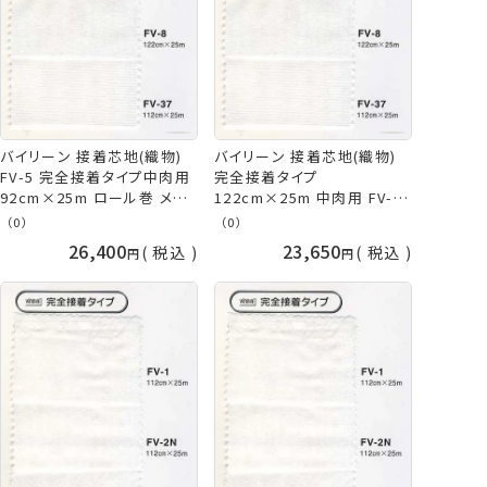
バイリーン 接着芯地(織物)
バイリーン 接着芯地(織物)
FV-5 完全接着タイプ中肉用
完全接着タイプ
92cm×25m ロール巻 メー
122cm×25m 中肉用 FV-4
カー直送 代引不可 日時指定
ロール巻 メーカー直送 代引
（0）
（0）
不可 vln 手芸の山久
不可 日時指定不可 vln 手芸
26,400
23,650
税込
税込
の山久