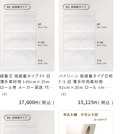
接着芯 仮接着タイプ FF 白
バイリーン 仮接着タイプ芯地
薄手素材用 100cm×25m
F-5 白 薄手中肉素材用
ロール巻 メーカー直送 代引
92cm×25m ロール vln 手
不可 日時指定不可 バイリー
芸の山久
（0）
（0）
ン vln 手芸の山久
17,600
15,125
税込
税込