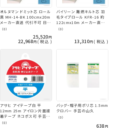
オルヌマン ドミット芯 ロール
バイリーン 難燃キルト芯 羽
黒 MH-14-BK 100cmx20m
毛タイプロール KFR-16 約
メーカー直送 代引不可 日時
122cmx10m メーカー直送
指定不可 アウルスママS キ
代引不可 日時指定不可 アウ
（0）
（0）
ルト綿(芯) ダーク布専用 手
ルスママS キルト芯(綿) オル
25,520
芸の山久
ヌマン 手芸の山久
22,968
13,310
税込
税込
アサヒ アイテープ白 平
バッグ・帽子用ポリ芯 1.5mm
12mm 25m アイロン片面接
クロバー 手芸の山久
着テープ ネコポス可 手芸の
（0）
山久
（0）
638