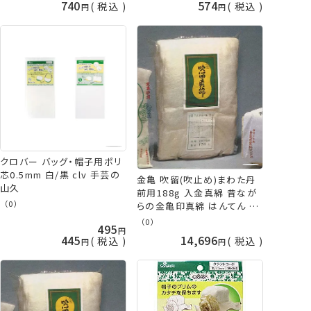
740
574
税込
税込
クロバー バッグ・帽子用ポリ
芯0.5mm 白/黒 clv 手芸の
金亀 吹留(吹止め)まわた丹
山久
前用188g 入金真綿 昔なが
（0）
らの金亀印真綿 はんてん ど
てら かいまき 布団綿 kkm
（0）
495
手芸の山久
445
14,696
税込
税込