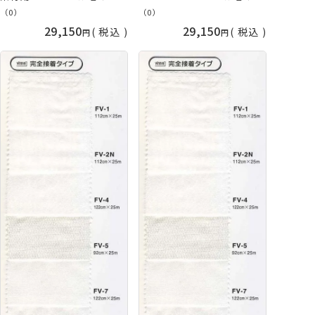
カー直送 代引不可 日時指定
カー直送 代引不可 日時指定
（0）
（0）
不可 vln 手芸の山久
不可 vln 手芸の山久
29,150
29,150
税込
税込