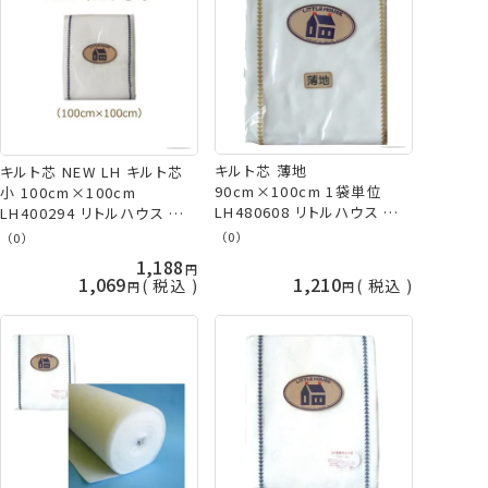
キルト芯 薄地
キルト芯 NEW LH キルト芯
90cm×100cm 1袋単位
小 100cm×100cm
LH480608 リトルハウス パッ
LH400294 リトルハウス 金
チワーク キルト kkm 金亀
亀 kkm 手芸の山久
（0）
（0）
手芸の山久
1,188
1,069
1,210
税込
税込