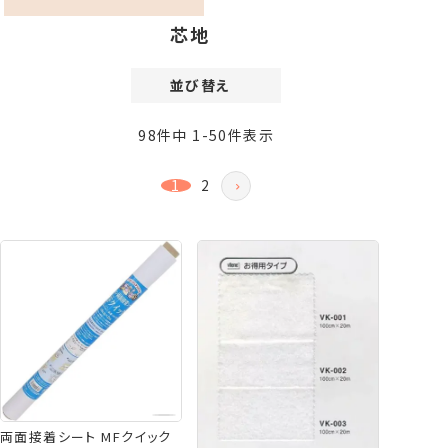
芯地
並び替え
価格が安い順
98
件中
1
-
50
件表示
価格が高い順
新着順
1
2
登録順
おすすめ順
レビュー順
両面接着シート MFクイック