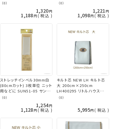
ッコー kiyo 手芸の山久
（0）
（0）
1,320
1,221
1,188
1,098
税込
税込
ストレッチインベル30mm白
キルト芯 NEW LH キルト芯
(80cmカット) 3枚単位 ニット
大 200cm×250cm
用などに SUN51-05 サンコ
LH400295 リトルハウス
ッコー kiyo 手芸の山久
kkm 手芸の山久
（0）
（0）
1,254
1,128
5,995
税込
税込