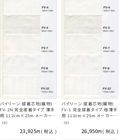
バイリーン 接着芯地(織物)
バイリーン 接着芯地(織物)
FV-2N 完全接着タイプ 薄手
FV-1 完全接着タイプ 極薄手
用 112cm×25m メーカー直
用 112cm×25m メーカー直
送 代引不可 日時指定不可
送 代引不可 日時指定不可
（0）
（0）
vln 手芸の山久
vln 手芸の山久
23,925
26,950
税込
税込