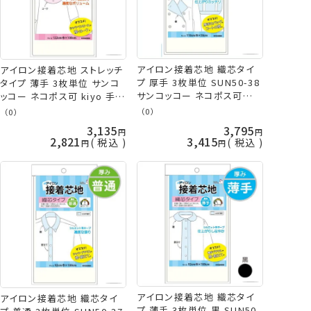
アイロン接着芯地 織芯タイ
アイロン接着芯地 ストレッチ
プ 厚手 3枚単位 SUN50-38
タイプ 薄手 3枚単位 サンコ
サンコッコー ネコポス可
ッコー ネコポス可 kiyo 手芸
kiyo 手芸の山久
の山久
（0）
（0）
3,135
3,795
2,821
3,415
税込
税込
アイロン接着芯地 織芯タイ
アイロン接着芯地 織芯タイ
プ 薄手 3枚単位 黒 SUN50-