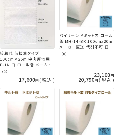
バイリーン ドミット芯 ロール
茶 MH-14-BR 100cmx20m
メーカー直送 代引不可 日時
指定不可 アウルスママS キ
接着芯 仮接着タイプ
（0）
ルト綿(芯) ダーク布専用 vln
100cm×25m 中肉厚地用
手芸の山久
F-1N 白 ロール巻 メーカー
直送 代引不可 日時指定不可
（0）
23,100
vln バイリーン 手芸の山久
17,600
20,790
税込
税込