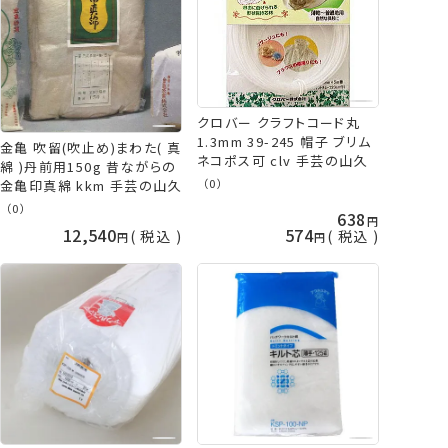
クロバー クラフトコード丸
1.3mm 39-245 帽子 ブリム
金亀 吹留(吹止め)まわた( 真
ネコポス可 clv 手芸の山久
綿 )丹前用150g 昔ながらの
（0）
金亀印真綿 kkm 手芸の山久
（0）
638
12,540
574
税込
税込