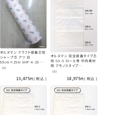
オルヌマン クラフト接着芯地
オルヌマン 完全接着タイプ芯
シャープ芯 アツ 白
地 GS-5 ロール巻 中肉素材
50cm×25m SHP-A-25 ロ
用 クモノスタイプ
ール巻 メーカー直送 代引不
（0）
90cm×25m 白 黒 メーカー
可 日時指定不可 バイリーン
（0）
直送 代引不可 日時指定不可
手芸の山久
13,475
18,975
税込
税込
手芸の山久