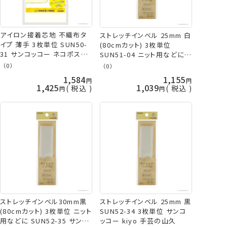
アイロン接着芯地 不織布タ
ストレッチインベル 25mm 白
イプ 薄手 3枚単位 SUN50-
(80cmカット) 3枚単位
31 サンコッコー ネコポス可
SUN51-04 ニット用などに
kiyo 手芸の山久
サンコッコー kiyo 手芸の山
（0）
（0）
久
1,584
1,155
1,425
1,039
税込
税込
ストレッチインベル30mm黒
ストレッチインベル 25mm 黒
(80cmカット) 3枚単位 ニット
SUN52-34 3枚単位 サンコ
用などに SUN52-35 サンコ
ッコー kiyo 手芸の山久