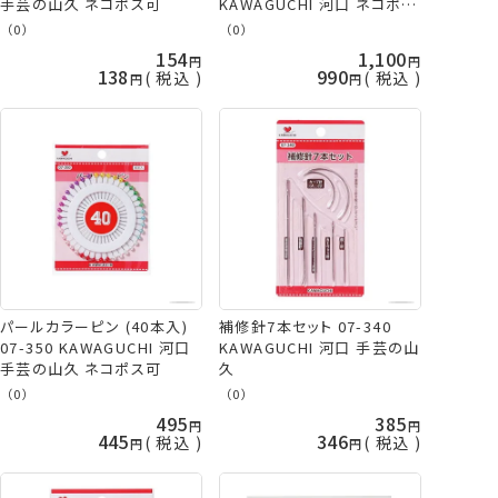
手芸の山久 ネコポス可
KAWAGUCHI 河口 ネコポス
可 手芸の山久
（0）
（0）
154
1,100
138
990
税込
税込
パールカラーピン (40本入)
補修針7本セット 07-340
07-350 KAWAGUCHI 河口
KAWAGUCHI 河口 手芸の山
手芸の山久 ネコポス可
久
（0）
（0）
495
385
445
346
税込
税込