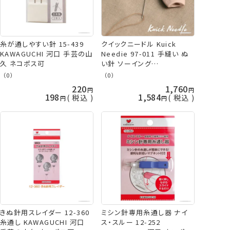
糸が通しやすい針 15-439
クイックニードル Kuick
KAWAGUCHI 河口 手芸の山
Needie 97-011 手縫い ぬ
久 ネコポス可
い針 ソーイング
KAWAGUCHI 河口 手芸の山
（0）
（0）
久
220
1,760
198
1,584
税込
税込
きぬ針用スレイダー 12-360
ミシン針専用糸通し器 ナイ
糸通し KAWAGUCHI 河口
ス・スルー 12-252