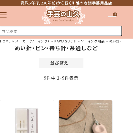
寛政5年(約230年前)から続く川越の老舗手芸用品店
0
HOME
メーカー（ソーイング）
KAWAGUCHI
ソーイング用品
ぬい針・ピン・
ぬい針・ピン・待ち針・糸通しなど
注文履歴
ほしい物リスト
並び替え
価格が安い順
9
件中
1
-
9
件表示
価格が高い順
新着順
登録順
おすすめ順
レビュー順