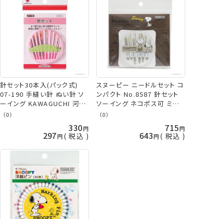
針セット30本入(パック式)
スヌーピー ニードルセット コ
07-190 手縫い針 ぬい針 ソ
ンパクト No.8587 針セット
ーイング KAWAGUCHI 河口
ソーイング ネコポス可 ミサ
ネコポス可 手芸の山久
サ 手芸の山久
（0）
（0）
330
715
297
643
税込
税込