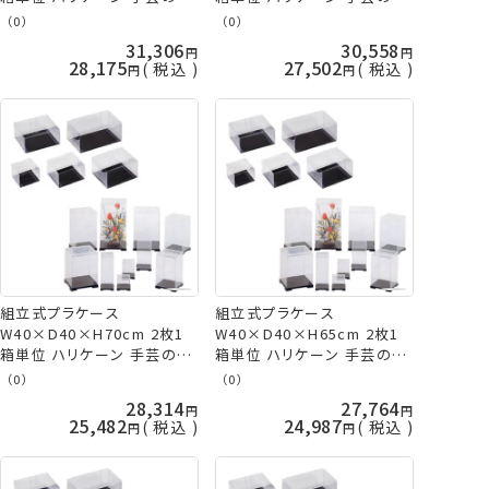
久
久
（0）
（0）
31,306
30,558
28,175
27,502
税込
税込
組立式プラケース
組立式プラケース
W40×D40×H70cm 2枚1
W40×D40×H65cm 2枚1
箱単位 ハリケーン 手芸の山
箱単位 ハリケーン 手芸の山
久
久
（0）
（0）
28,314
27,764
25,482
24,987
税込
税込