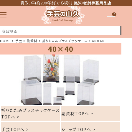
寛政5年(約230年前)から続く川越の老舗手芸用品店
0
HOME
手芸
副資材
折りたたみプラスチックケース
40×40
40×40
注文履歴
ほしい物リスト
折りたたみプラスチックケース
副資材TOPへ >
TOPへ >
手芸TOPへ >
ショップTOPへ >