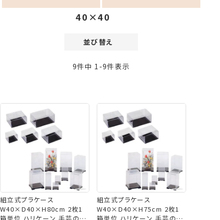
40×40
並び替え
価格が安い順
9
件中
1
-
9
件表示
価格が高い順
新着順
登録順
おすすめ順
レビュー順
組立式プラケース
組立式プラケース
W40×D40×H80cm 2枚1
W40×D40×H75cm 2枚1
箱単位 ハリケーン 手芸の山
箱単位 ハリケーン 手芸の山