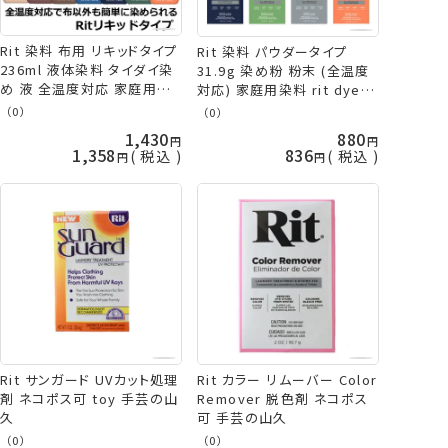
Rit 染料 布用 リキッドタイプ
Rit 染料 パウダータイプ
236ml 液体染料 タイダイ染
31.9g 染め粉 粉末 (全温度
め 液 全温度対応 家庭用染
対応) 家庭用染料 rit dye タ
料 rit dye リット 液体 Rit染
イダイ染め 衣類 リット 布用
（0）
（0）
料 衣類 手芸の山久
手芸の山久 ネコポス可
1,430
880
1,358
836
税込
税込
Rit サンガード UVカット処理
Rit カラー リムーバー Color
剤 ネコポス可 toy 手芸の山
Remover 脱色剤 ネコポス
久
可 手芸の山久
（0）
（0）