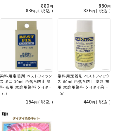
880
880
836
836
税込
税込
染料用定着剤 ベストフィック
染料用定着剤 ベストフィック
ス ミニ 30ml 色落ち防止 染
ス 60ml 色落ち防止 染料 布
料 布用 家庭用染料 タイダイ
用 家庭用染料 タイダイ染め
染め 布用染料 rit 手芸の山
布用染料 rit 手芸の山久
（0）
（0）
久
154
440
税込
税込