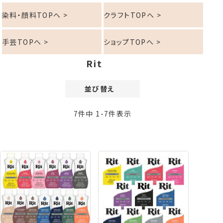
染料・顔料TOPへ >
クラフトTOPへ >
手芸TOPへ >
ショップTOPへ >
Rit
並び替え
価格が安い順
7
件中
1
-
7
件表示
価格が高い順
新着順
登録順
おすすめ順
レビュー順