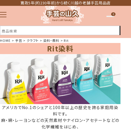
寛政5年(約230年前)から続く川越の老舗手芸用品店
0
HOME
手芸
クラフト
染料・顔料
Rit
Rit染料
注文履歴
ほしい物リスト
アメリカでNo.1のシェアと100年以上の歴史を誇る家庭用染
料です。
麻・綿・レーヨンなどの天然素材やナイロン・アセテートなどの
化学繊維をはじめ、