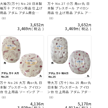
大袖万(万十) No.28 日本製
万十 No.27 小万 角or丸 日
袖万十 アイロン用品 仕上げ
本製 プレスボール アイロン
用品 アダム アダム商会
用品 仕上げ用品 アダム アダ
ADM 手芸の山久
ム商会 ADM 手芸の山久
（0）
（0）
3,652
3,652
3,469
3,469
税込
税込
万十 No.26 大万 角or丸 日
特大万 (万十) No.25 角or丸
本製 プレスボール アイロン
日本製 プレスボール アイロ
台 仕上用品 ソーイング アダ
ン台 仕上用品 アダム アダム
ム アダム商会 ADM 手芸の
商会 ADM 手芸の山久
（0）
（0）
山久
4,136
5,170
3,929
4,911
税込
税込