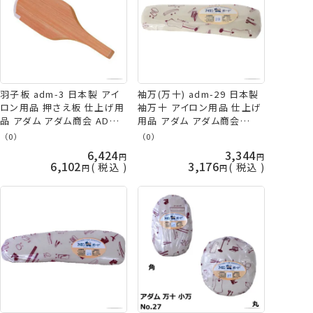
羽子板 adm-3 日本製 アイ
袖万(万十) adm-29 日本製
ロン用品 押さえ板 仕上げ用
袖万十 アイロン用品 仕上げ
品 アダム アダム商会 ADM
用品 アダム アダム商会
手芸の山久
ADM 手芸の山久
（0）
（0）
6,424
3,344
6,102
3,176
税込
税込