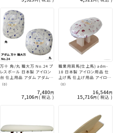
万十 角/丸 職大万 No.24 プ
職業用肩馬(仕上馬) adm-
レスボール 日本製 アイロン
18 日本製 アイロン用品 仕
台 仕上用品 アダム アダム商
上げ馬 仕上げ用品 アイロン
会 ADM 手芸の山久
台 アダム アダム商会 ADM
（0）
（0）
手芸の山久
7,480
16,544
7,106
15,716
税込
税込