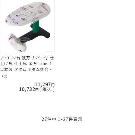
アイロン台 鉄万 カバー付 仕
上げ馬 仕上馬 金万 adm-1
日本製 アダム アダム商会
ADM 手芸の山久
（0）
11,297
10,732
税込
27
件中
1
-
27
件表示