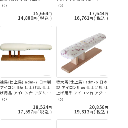
の山久
（0）
（0）
15,664
17,644
14,880
16,761
税込
税込
袖馬(仕上馬) adm-7 日本製
特大馬(仕上馬) adm-6 日本
アイロン用品 仕上げ馬 仕上
製 アイロン用品 仕上げ馬 仕
げ用品 アイロン台 アダム ア
上げ用品 アイロン台 アダム
ダム商会 ADM 手芸の山久
アダム商会 ADM 手芸の山久
（0）
（0）
18,524
20,856
17,597
19,813
税込
税込