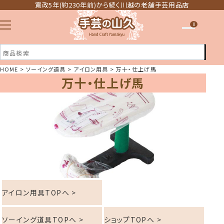
寛政5年(約230年前)から続く川越の老舗手芸用品店
0
HOME
ソーイング道具
アイロン用具
万十・仕上げ馬
万十・仕上げ馬
注文履歴
ほしい物リスト
アイロン用具TOPへ >
ソーイング道具TOPへ >
ショップTOPへ >