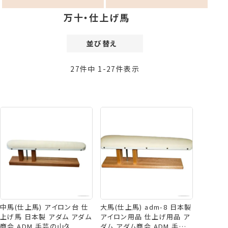
万十・仕上げ馬
並び替え
価格が安い順
27
件中
1
-
27
件表示
価格が高い順
新着順
登録順
おすすめ順
レビュー順
中馬(仕上馬) アイロン台 仕
大馬(仕上馬) adm-8 日本製
上げ馬 日本製 アダム アダム
アイロン用品 仕上げ用品 ア
商会 ADM 手芸の山久
ダム アダム商会 ADM 手芸