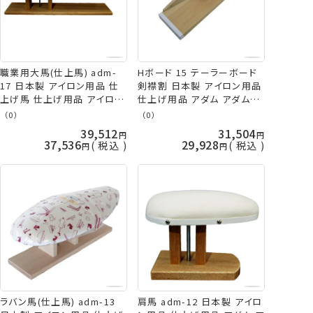
職業用大馬(仕上馬) adm-
Hボード 15 テーラーボード
17 日本製 アイロン用品 仕
剣襟割 日本製 アイロン用品
上げ馬 仕上げ用品 アイロン
仕上げ用品 アダム アダム商
台 アダム アダム商会 ADM
会 ADM 手芸の山久
（0）
（0）
手芸の山久
39,512
31,504
37,536
29,928
税込
税込
ラバン馬(仕上馬) adm-13
肩馬 adm-12 日本製 アイロ