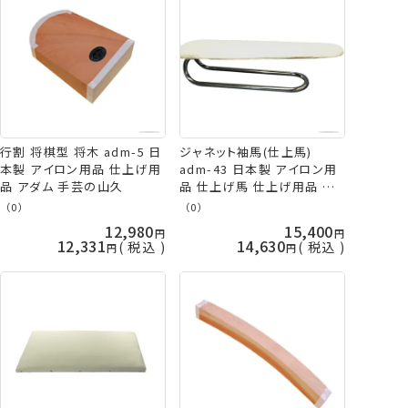
行割 将棋型 将木 adm-5 日
ジャネット袖馬(仕上馬)
本製 アイロン用品 仕上げ用
adm-43 日本製 アイロン用
品 アダム 手芸の山久
品 仕上げ馬 仕上げ用品 ア
イロン台 アダム アダム商会
（0）
（0）
ADM 手芸の山久
12,980
15,400
12,331
14,630
税込
税込