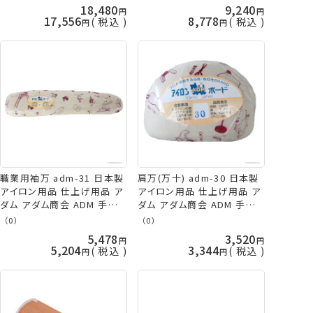
18,480
9,240
17,556
8,778
税込
税込
職業用袖万 adm-31 日本製
肩万(万十) adm-30 日本製
アイロン用品 仕上げ用品 ア
アイロン用品 仕上げ用品 ア
ダム アダム商会 ADM 手芸
ダム アダム商会 ADM 手芸
の山久
の山久
（0）
（0）
5,478
3,520
5,204
3,344
税込
税込