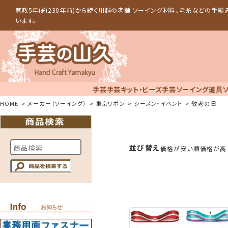
寛政5年(約230年前)から続く川越の老舗 ソーイング材料、毛糸などの手
います。
手芸
手芸キット・ビーズ手芸
ソーイング道具
HOME
メーカー（ソーイング）
東京リボン
シーズン・イベント
敬老の日
並び替え
価格が安い順
価格が高