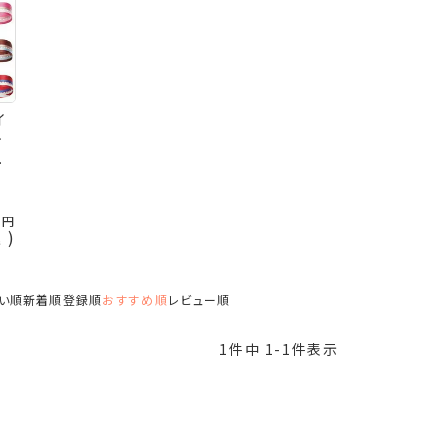
イ
オ
の
6
込
い順
新着順
登録順
おすすめ順
レビュー順
1
件中
1
-
1
件表示