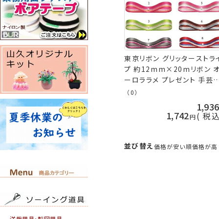
東京リボン グリッターストラ
プ 約12mm×20mリボン 
ーロララメ プレゼント 手芸
山久
（0）
1,93
1,742
税
並び替え
価格が安い順
価格が高
洋裁用具・製図用具