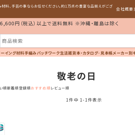
編み材料、手芸の事ならお任せください。約1万点の豊富な品揃えがござ
会社概要
6,600円（税込）以上で送料無料 ※沖縄・離島は除く
ソーイング材料
手編み
パッチワーク
生活雑貨
本・カタログ･見本帳
メーカー別
敬老の日
い順
新着順
登録順
おすすめ順
レビュー順
1
件中
1
-
1
件表示