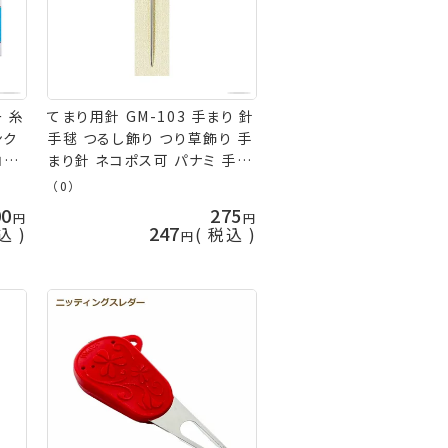
ー 糸
てまり用針 GM-103 手まり 針
ンク
手毬 つるし飾り つり草飾り 手
コポ
まり針 ネコポス可 パナミ 手芸
の山久
（0）
00
275
247
込
税込