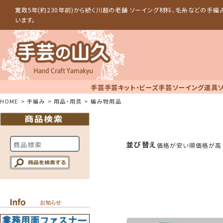
寛政5年(約230年前)から続く川越の老舗 ソーイング材料、毛糸などの手
います。
手芸
手芸キット・ビーズ手芸
ソーイング道具
HOME
手編み
用品・用具
編み物用品
並び替え
価格が安い順
価格が高