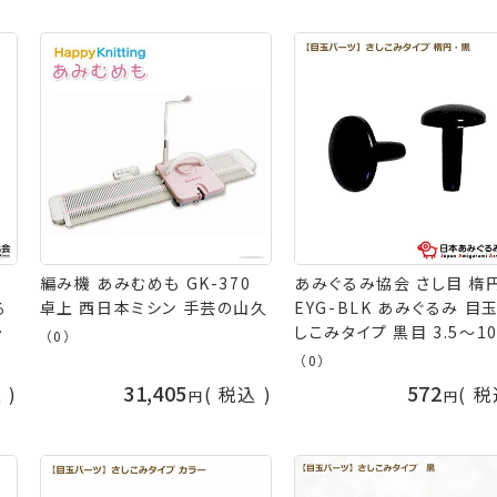
本あみぐるみ協会 手芸の
-
編み機 あみむめも GK-370
あみぐるみ協会 さし目 楕円
卓上 西日本ミシン 手芸の山久
EYG-BLK あみぐるみ 目玉
イ
しこみタイプ 黒目 3.5～1
（0）
ｍ
ｍ 楕円形 編み物 動物 目
（0）
ぎ
料 ネコポス可 日本あみぐ
31,405
572
込
税込
税
本
協会 手芸の山久