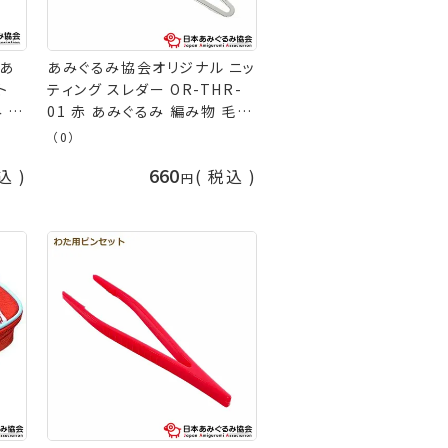
 あ
あみぐるみ協会オリジナル ニッ
ト
ティング スレダー OR-THR-
み 編
01 赤 あみぐるみ 編み物 毛糸
コポ
糸通し 道具 日本あみぐるみ協
（0）
手芸
会 手芸の山久
660
込
税込