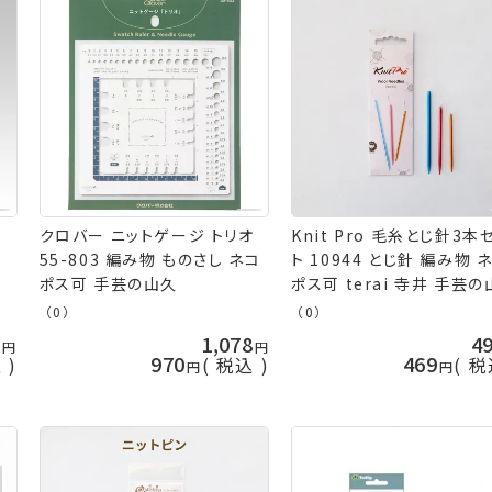
クロバー ニットゲージ トリオ
Knit Pro 毛糸とじ針3本
手
55-803 編み物 ものさし ネコ
ト 10944 とじ針 編み物 
ポス可 手芸の山久
ポス可 terai 寺井 手芸
（0）
（0）
2
1,078
4
970
469
込
税込
税