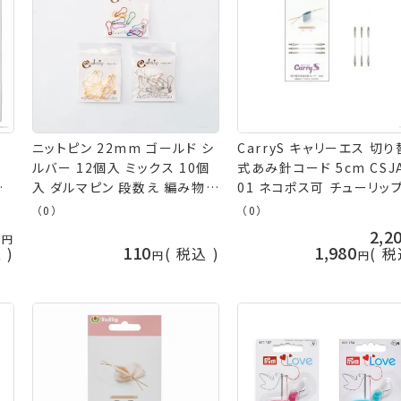
り
ニットピン 22mm ゴールド シ
CarryS キャリーエス 切
ルバー 12個入 ミックス 10個
式あみ針コード 5cm CSJ
ッ
入 ダルマピン 段数え 編み物
01 ネコポス可 チューリップ
目印 ネコポス可 terai 寺井
芸の山久
（0）
（0）
手芸の山久
0
2,2
110
1,980
込
税込
税