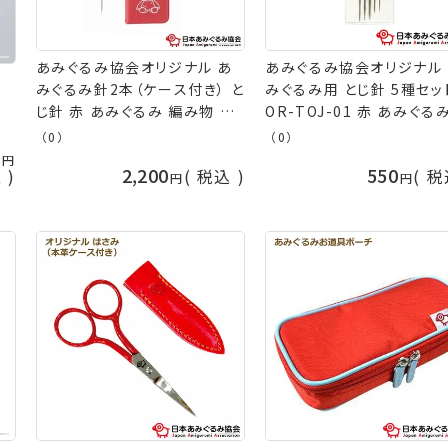
あみぐるみ協会オリジナル あ
あみぐるみ協会オリジナル
みぐるみ針2本（ケース付き） と
みぐるみ用 とじ針 5種セッ
じ針 赤 あみぐるみ 編み物 毛
OR-TOJ-01 赤 あみぐる
糸 チューリップ AC-073 ネコ
み物 毛糸 とじ針 道具 ネ
（0）
（0）
0
ポス可 道具 手芸の山久
ス可 日本あみぐるみ協会 
2,200
550
込
税込
税
の山久