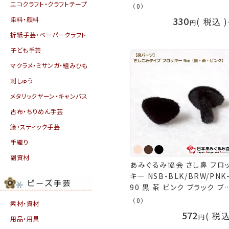
編み図 製図 日本あみぐる
エコクラフト・クラフトテープ
（0）
会 手芸の山久
330
染料・顔料
税込
折紙手芸・ペーパークラフト
子ども手芸
マクラメ・ミサンガ・組みひも
刺しゅう
メタリックヤーン・キャンバス
古布・ちりめん手芸
籐・スティック手芸
手織り
副資材
あみぐるみ協会 さし鼻 フロ
キー NSB-BLK/BRW/PNK
90 黒 茶 ピンク ブラック ブ
ウン あみぐるみ 鼻 さしこみ
（0）
素材・資材
イプ ぬいぐるみ 9mm 編み
572
税
用品・用具
材料 ネコポス可 日本あみぐ