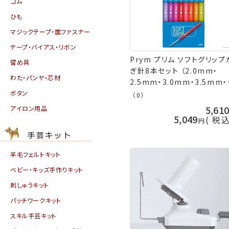
ゴム
ひも
マジックテープ・面ファスナー
テープ・バイアス・リボン
Prym プリム ソフトグリップ
留め具
ぎ針8本セット （2.0mm・
わた・パンヤ・芯材
2.5mm・3.0mm・3.5mm・
4.0mm・4.5mm・5.0mm・
ボタン
（0）
6.0mm） 195970 編み針 
5,61
アイロン用品
ツ社 Prym プリム ミササ 
5,049
税
の山久
羊毛フェルトキット
ベビー・キッズ手作りキット
刺しゅうキット
パッチワークキット
スキル手芸キット