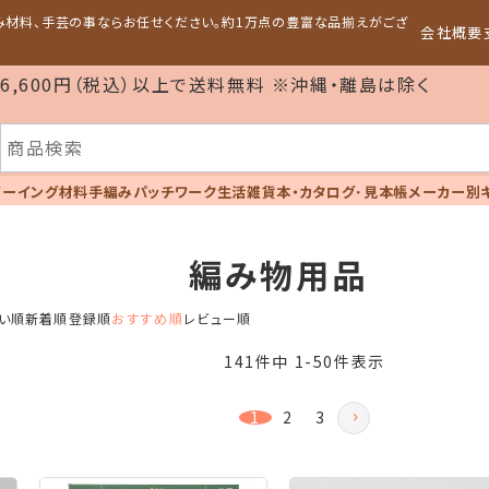
編み材料、手芸の事ならお任せください。約1万点の豊富な品揃えがござ
会社概要
6,600円（税込）以上で送料無料 ※沖縄・離島は除く
ソーイング材料
手編み
パッチワーク
生活雑貨
本・カタログ･見本帳
メーカー別
編み物用品
い順
新着順
登録順
おすすめ順
レビュー順
141
件中
1
-
50
件表示
1
2
3