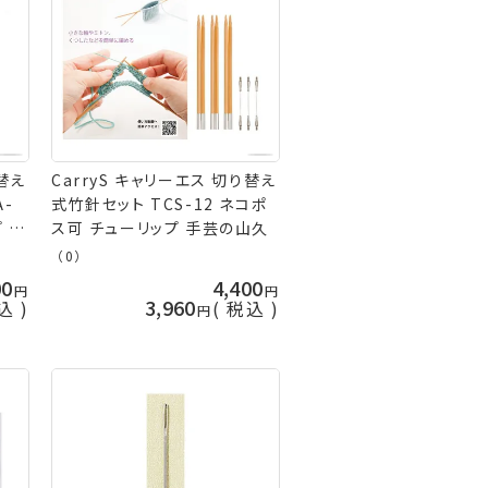
り替え
CarryS キャリーエス 切り替え
A-
式竹針セット TCS-12 ネコポ
 手
ス可 チューリップ 手芸の山久
（0）
00
4,400
3,960
込
税込