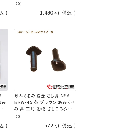
道具
編み物 道具 ネコポス可 日本
（0）
の山
あみぐるみ協会 手芸の山久
1,430
込
税込
A-
あみぐるみ協会 さし鼻 NSA-
あみ
BRW-45 茶 ブラウン あみぐる
こみタ
み 鼻 三角 動物 さしこみタイ
プ ぬいぐるみ 4.5mm 6ｍｍ
（0）
 材料
9ｍｍ 10.5ｍｍ 編み物 かぎ
572
込
税込
 日
針編み 材料 ネコポス可 日本