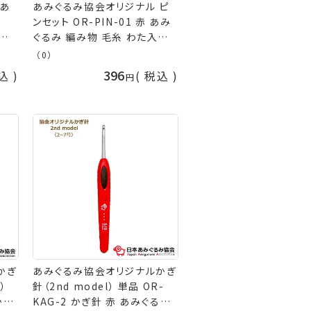
 あ
あみぐるみ協会オリジナル ピ
-
ンセット OR-PIN-01 赤 あみ
編み
ぐるみ 編み物 毛糸 わた入れ
人形 綿 わた 道具 日本あみぐ
（0）
芸の
るみ協会 手芸の山久
396
込
税込
かぎ
あみぐるみ協会オリジナルかぎ
）
針（2nd model） 単品 OR-
かぎ
KAG-2 かぎ針 赤 あみぐるみ