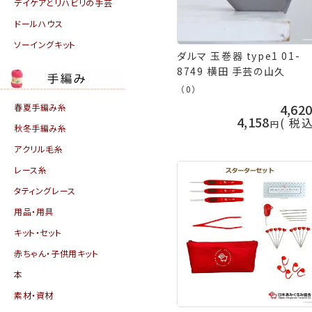
デイケアとリハビリの手芸
ドールハウス
ソーイングキット
ダルマ 玉巻器 type1 01-
8749 横田 手芸の山久
（0）
4,62
春夏手編み糸
4,158
税
秋冬手編み糸
アクリル毛糸
レース糸
タティングレース
用品・用具
キット・セット
赤ちゃん・子供用キット
本
素材・資材