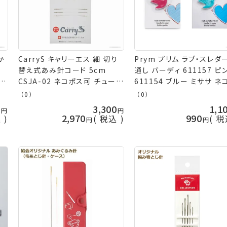
か
CarryS キャリーエス 細 切り
Prym プリム ラブ・スレダ
替え式あみ針コード 5cm
通し バーディ 611157 ピ
CSJA-02 ネコポス可 チューリ
611154 ブルー ミササ ネ
ップ 手芸の山久
ス可 手芸の山久
（0）
（0）
ドイ
0
3,300
1,1
手芸
2,970
990
込
税込
税