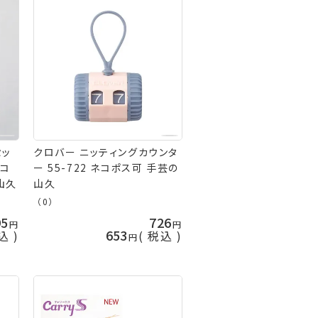
セッ
クロバー ニッティングカウンタ
ネコ
ー 55-722 ネコポス可 手芸の
の山久
山久
（0）
95
726
653
込
税込