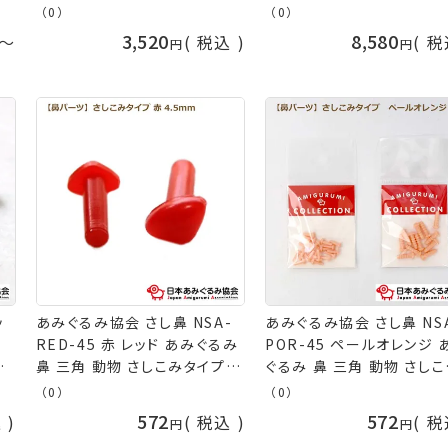
み協
山久
針 赤 あみぐるみ 編み物 
（0）
（0）
日本あみぐるみ協会 手芸
3,520
8,580
〜
税込
税
久
ッ
あみぐるみ協会 さし鼻 NSA-
あみぐるみ協会 さし鼻 NS
-
RED-45 赤 レッド あみぐるみ
POR-45 ペールオレンジ 
ラ
鼻 三角 動物 さしこみタイプ
ぐるみ 鼻 三角 動物 さし
タ
ぬいぐるみ 4.5mm 編み物 か
イプ ぬいぐるみ 4.5mm
（0）
（0）
物
ぎ針編み 材料 ネコポス可 日
6mm 編み物 かぎ針編み
572
572
込
税込
税
る
本あみぐるみ協会 手芸の山久
ピンク ベージュ ネコポス可