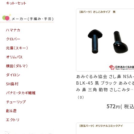
み協会 手芸の山久
キット・セット
ハマナカ
クロバー
元廣（スキー）
オリムパス
横田（ダルマ）
ダイロン
あみぐるみ協会 さし鼻 NSA
BLK-45 黒 ブラック あみぐる
SH島村
み 鼻 三角 動物 さしこみタ
パナミ・タカギ繊維
プ ぬいぐるみ 4.5mm 6ｍ
（0）
チューリップ
9ｍｍ 10.5ｍｍ 編み物 か
572
税
針編み 材料 ネコポス可 日
創＆遊
あみぐるみ協会 手芸の山久
エクトリ