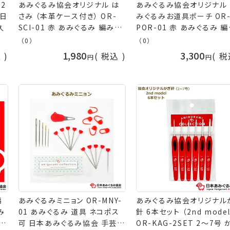
02
あみぐるみ協会オリジナル は
あみぐるみ協会オリジナル
 日
さみ （本革ケース付き） OR-
みぐるみお道具ポーチ OR
久
SCI-01 赤 あみぐるみ 編み物
POR-01 赤 あみぐるみ 
毛糸 はさみ ハサミ 糸切はさみ
物 ポーチ バッグ 毛糸 道具 入
（0）
（0）
道具 日本あみぐるみ協会 手芸
れ 日本あみぐるみ協会 手
1,980
3,300
込
税込
税
の山久
山久
編
あみぐるみミニョン OR-MNY-
あみぐるみ協会オリジナル
み
01 あみぐるみ 道具 ネコポス
針 6本セット （2nd model
可 日本あみぐるみ協会 手芸の
OR-KAG-2SET 2～7号 