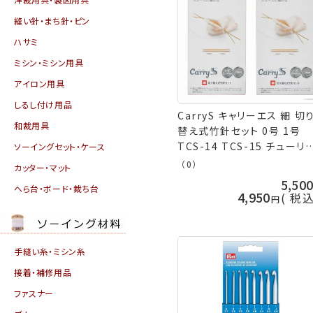
縫い針・まち針・ピン
ハサミ
ミシン・ミシン用具
アイロン用具
しるし付け用品
CarryS キャリーエス 細 切
和裁用具
替え式竹針セット 0号 1号
TCS-14 TCS-15 チューリ
ソーイングセット・ケース
プ 手芸の山久
（0）
カッター・マット
5,50
へら台・ボード・裁ち台
4,950
税
手縫い糸・ミシン糸
接着・補修用品
ファスナー