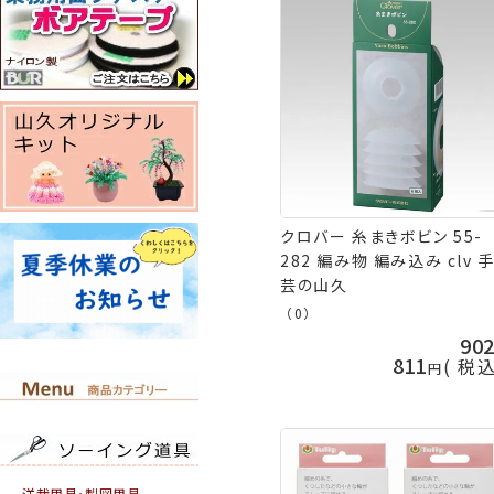
クロバー 糸まきボビン 55-
282 編み物 編み込み clv 
芸の山久
（0）
90
811
税
洋裁用具・製図用具