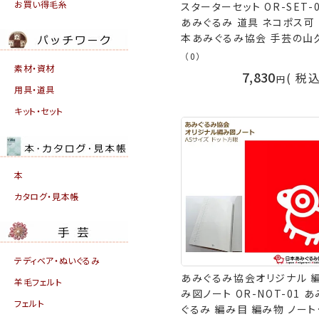
お買い得毛糸
スターターセット OR-SET-
あみぐるみ 道具 ネコポス可
本あみぐるみ協会 手芸の山
（0）
素材・資材
7,830
税
用具・道具
キット・セット
本
カタログ・見本帳
テディベア・ぬいぐるみ
あみぐるみ協会オリジナル 
羊毛フェルト
み図ノート OR-NOT-01 あ
フェルト
ぐるみ 編み目 編み物 ノート