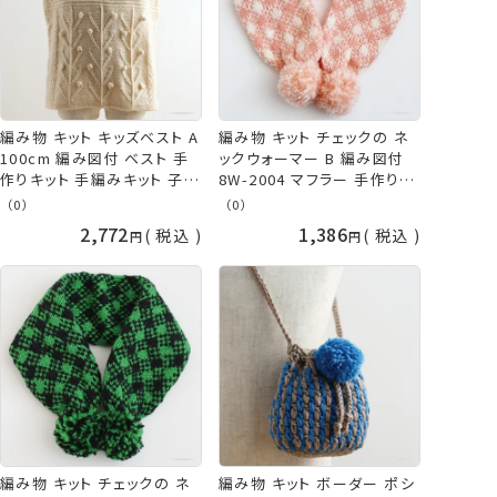
編み物 キット キッズベスト A
編み物 キット チェックの ネ
100cm 編み図付 ベスト 手
ックウォーマー B 編み図付
作りキット 手編みキット 子供
8W-2004 マフラー 手作りキ
こども キッズ ベビー 手編み
ット 手編みキット 棒針 編み
（0）
（0）
手作り 手芸 毛糸 ホワイト
棒針編み 冬物 秋冬 かわい
2,772
1,386
税込
税込
白 やわらかラム ダルマ 横田
い 子供 こども キッズ ベビー
daruma ykt 手芸の山久
手編み 手作り 手芸 毛糸 ピ
ンク 白 ホワイト 毛糸 やわら
かラム 横田 daruma
編み物 キット チェックの ネ
編み物 キット ボーダー ポシ