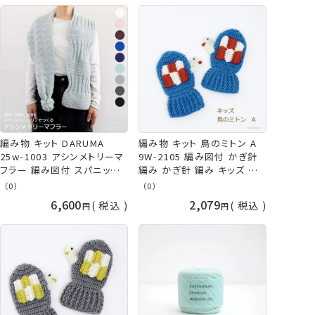
編み物 キット DARUMA
編み物 キット 鳥のミトン A
25w-1003 アシンメトリーマ
9W-2105 編み図付 かぎ針
フラー 編み図付 スパニッシ
編み かぎ針 編み キッズ 手
ュメリノ マフラー 棒針編み
袋 ミトン 手作りキット 手編
（0）
（0）
棒針 編み 手作りキット 手編
みキット 子供 こども 手編み
6,600
2,079
税込
税込
みキット ホワイト ブラウン ブ
手作り 手芸 毛糸 青 ブルー
ルー ネイビー グレー 白 ピン
動物 鳥 ダルマ 横田 手芸の
ク 茶色 青 紺 水色 灰色 黒
山久
秋冬 毛糸 ダルマ 横田
daruma