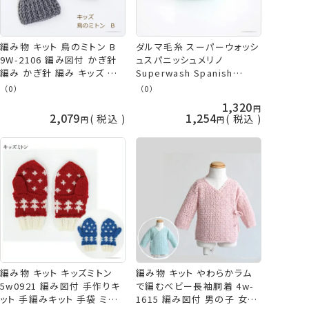
編み物 キット 鳥のミトン B
ダルマ毛糸 スーパーウォッシ
9W-2106 編み図付 かぎ針
ュスパニッシュメリノ
編み かぎ針 編み キッズ 手
Superwash Spanish
袋 ミトン 手作りキット 手編
Merino 中細 秋冬毛糸 ダル
（0）
（0）
みキット 子供 こども 手編み
マ 毛糸 横田 daruma
1,320
手作り 手芸 毛糸 グレー 動
2,079
1,254
税込
税込
物 鳥 ダルマ 横田 手芸の山
久
編み物 キット キッズミトン
編み物 キット やわらかラム
5w0921 編み図付 手作りキ
で編むべビー長袖胴着 4w-
ット 手編みキット 手袋 ミトン
1615 編み図付 男の子 女の