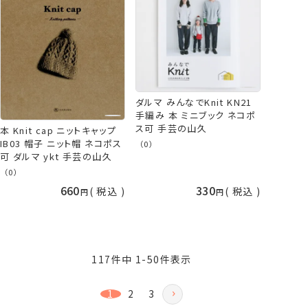
ダルマ みんなでKnit KN21
手編み 本 ミニブック ネコポ
ス可 手芸の山久
本 Knit cap ニットキャップ
IB03 帽子 ニット帽 ネコポス
（0）
可 ダルマ ykt 手芸の山久
（0）
660
330
税込
税込
117
件中
1
-
50
件表示
1
2
3