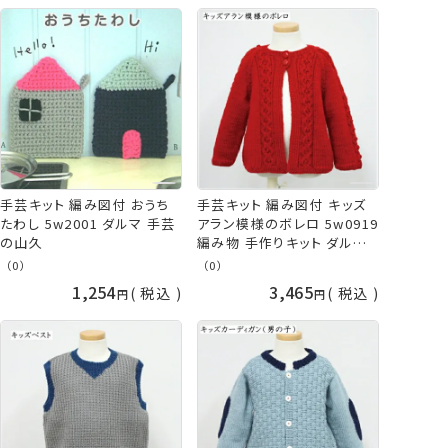
手芸キット 編み図付 おうち
手芸キット 編み図付 キッズ
たわし 5w2001 ダルマ 手芸
アラン模様のボレロ 5w0919
の山久
編み物 手作りキット ダルマ
手芸の山久
（0）
（0）
1,254
3,465
税込
税込