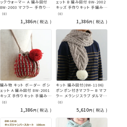
ックウォーマー A 編み図付
ェット B 編み図付 8W-2002
8W-2003 マフラー 手作りキ
キッズ 手作りキット 手編みキ
ット 手編みキット 棒針 編み
ット かぎ針 編み かぎ針編み
（0）
（0）
棒針編み 冬物 秋冬 かわい
子供 こども キッズ ベビー 手
1,386
1,386
税込
税込
い 子供 こども キッズ ベビー
編み 手作り 手芸 毛糸 青 ブ
手編み 手作り 手芸 毛糸 緑
ルー やわらかラム 横田 ダル
黒 グリーン ブラック 毛糸 や
マ daruma 手芸の山久
わらかラム 横田 daruma
編み物 キット ボーダー ポシ
キット 編み図付(8W-1106)
ェット A 編み図付 8W-2001
ポンポン付きマフラー B マフ
キッズ 手作りキット 手編みキ
ラー メランジスラブ ダルマ
ット かぎ針 編み かぎ針編み
編み物 手作りキット 秋冬毛
（0）
（0）
子供 こども キッズ ベビー 手
糸キット ダルマ 毛糸 横田
1,386
5,610
税込
税込
編み 手作り 手芸 毛糸 赤 レ
daruma ダルマ毛糸
ッド やわらかラム 横田 ダル
マ daruma 手芸の山久