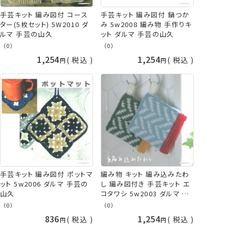
手芸キット 編み図付 コース
手芸キット 編み図付 鍋つか
ター(5枚セット) 5W2010 ダ
み 5w2008 編み物 手作りキ
ルマ 手芸の山久
ット ダルマ 手芸の山久
（0）
（0）
1,254
1,254
税込
税込
手芸キット 編み図付 ポットマ
編み物 キット 編み込みたわ
ット 5w2006 ダルマ 手芸の
し 編み図付き 手芸キット エ
山久
コタワシ 5w2003 ダルマ 手
芸の山久
（0）
（0）
836
1,254
税込
税込