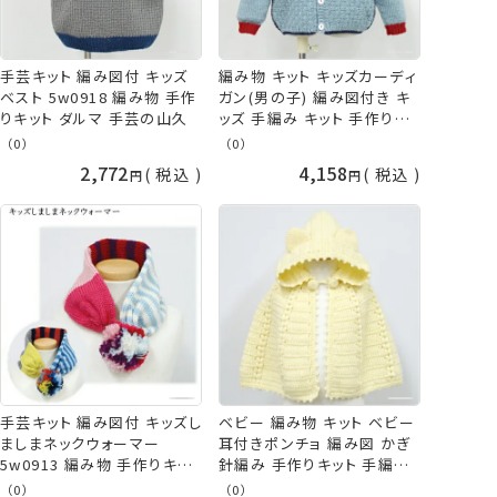
手芸キット 編み図付 キッズ
編み物 キット キッズカーディ
ベスト 5w0918 編み物 手作
ガン(男の子) 編み図付き キ
りキット ダルマ 手芸の山久
ッズ 手編み キット 手作りキ
ット ダルマ 手芸の山久
（0）
（0）
2,772
4,158
税込
税込
手芸キット 編み図付 キッズし
ベビー 編み物 キット ベビー
ましまネックウォーマー
耳付きポンチョ 編み図 かぎ
5w0913 編み物 手作りキッ
針編み 手作りキット 手編み
ト ダルマ 手芸の山久
子供 こども キッズ 手作り 手
（0）
（0）