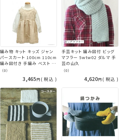
編み物 キット キッズ ジャン
手芸キット 編み図付 ビッグ
パースカート 100cm 110cm
マフラー 5wtw02 ダルマ 手
編み図付き 手編み ベスト ス
芸の山久
カート かぎ針編み 棒針編み
（0）
（0）
手作り 子供 こども やわらか
3,465
4,620
税込
税込
ラム ナチュラル ベージュ ダ
ルマ 毛糸 横田 daruma ykt
手芸の山久