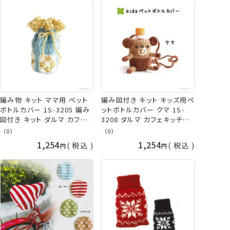
編み物 キット ママ用 ペット
編み図付き キット キッズ用ペ
ボトルカバー 1S-3205 編み
ットボトルカバー クマ 1S-
図付き キット ダルマ カフェ
3208 ダルマ カフェキッチン
キッチン ykt 手芸の山久
アクリル毛糸 ダルマ毛糸 横
（0）
（0）
田 daruma ykt 手芸の山久
1,254
1,254
税込
税込