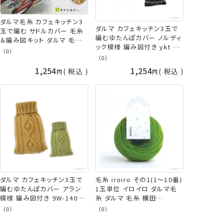
ダルマ毛糸 カフェキッチン3
ダルマ カフェキッチン3玉で
玉で編む サドルカバー 毛糸
編むゆたんぽカバー ノルディ
＆編み図キット ダルマ 毛糸
ック模様 編み図付き ykt 手
横田 daruma ykt 手芸の山
（0）
芸の山久
（0）
久
1,254
1,254
税込
税込
ダルマ カフェキッチン3玉で
毛糸 iroiro その1(1～10番)
編むゆたんぽカバー アラン
1玉単位 イロイロ ダルマ毛
模様 編み図付き 9W-1401
糸 ダルマ 毛糸 横田
9W-1402 湯たんぽ ykt 手芸
daruma ykt 手芸の山久
（0）
（0）
の山久