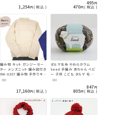
495
1,254
470
税込
税込
編み物 キット ガンジーセー
ダルマ毛糸 やわらかラム
ター メンズニット 編み図付き
Seed 手編み 赤ちゃん べビ
9W-0307 編み物 手作りキッ
ー 子供 こども ダルマ 毛糸
ト セット かぎ針 編み かぎ針
横田 daruma ykt 手芸の山
（0）
（0）
編み 秋冬 セーター メンズ
久
847
男性 手編み かわいい シンプ
17,160
805
税込
税込
ル おしゃれ ダルマ 横田
DARUMA 手芸の山久