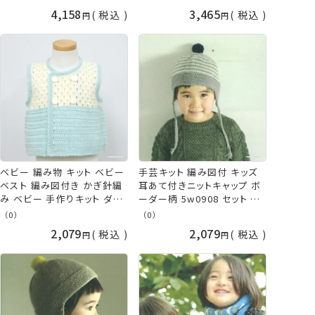
芸 毛糸 黄色 クリーム イエ
4,158
3,465
税込
税込
ロー ポンチョ フード ケープ
やわらかラム ダルマ 横田
daruma 手芸の山久
ベビー 編み物 キット ベビー
手芸キット 編み図付 キッズ
ベスト 編み図付き かぎ針編
耳あて付きニットキャップ ボ
み ベビー 手作りキット ダル
ーダー柄 5w0908 セット 棒
マ 手芸の山久
針 編み 棒針編み 冬物 秋冬
（0）
（0）
かわいい シンプル こども 子
2,079
2,079
税込
税込
供 帽子 ニット帽 おしゃれ 横
田 DARUMA ダルマ 手芸の
山久