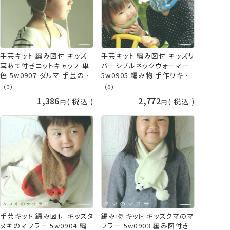
手芸キット 編み図付 キッズ
手芸キット 編み図付 キッズリ
耳あて付きニットキャップ 単
バーシブルネックウォーマー
色 5w0907 ダルマ 手芸の山
5w0905 編み物 手作りキッ
久
ト ダルマ 手芸の山久
（0）
（0）
1,386
2,772
税込
税込
手芸キット 編み図付 キッズタ
編み物 キット キッズクマのマ
ヌキのマフラー 5w0904 編
フラー 5w0903 編み図付き