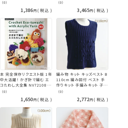
子供 こども ベビー 手編み
子 手編みキット 手作りキット
（0）
（0）
手作り 手芸 棒針編み 毛糸
かぎ針 編み かぎ針編み 子
1,386
3,465
税込
税込
赤 青 レッド ブルー 編み込み
供 こども ベビー 赤ちゃん 胴
模様 かわいい ダルマ 横田
着 ピンク 青 ブルー かわい
手芸の山久
い 手編み 手作り 手芸 毛糸
ダルマ 横田 ykt 手芸の山久
本 完全保存リクエスト版 1年
編み物 キット キッズベスト B
中大活躍！ かぎ針で編む エ
110cm 編み図付 ベスト 手
コたわし大全集 NV72108 日
作りキット 手編みキット 子供
本ヴォーグ社 ネコポス可 手
こども キッズ 手編み 手作り
（0）
（0）
芸の山久
手芸 毛糸 ネイビー 紺 かわ
1,650
2,772
税込
税込
いい やわらかラム ダルマ 横
田 daruma ykt 手芸の山久