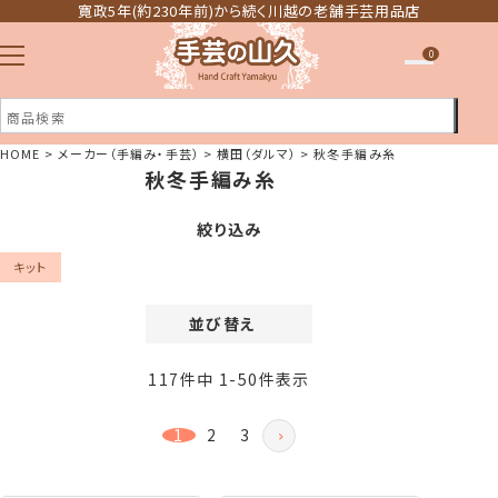
寛政5年(約230年前)から続く川越の老舗手芸用品店
0
HOME
メーカー（手編み・手芸）
横田（ダルマ）
秋冬手編み糸
秋冬手編み糸
注文履歴
ほしい物リスト
絞り込み
キット
並び替え
価格が安い順
117
件中
1
-
50
件表示
価格が高い順
新着順
1
2
3
登録順
おすすめ順
レビュー順