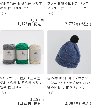
ダルマ毛糸 秋冬毛糸 ダルマ
フラー B 編み図付き キッズ
毛糸 横田 daruma
マフラー 黄色 イエロー 手作
りキット 手編みキット やわら
（0）
（0）
かラム 手編み 子供 こども
1,188
手編み 手作り 手芸 棒針編
1,128
2,772
税込
税込
み 毛糸 ダルマ 横田
daruma ykt 手芸の山久
メリノウール 並太 1玉単位
編み物 キット キッズのポン
ダルマ毛糸 秋冬毛糸 ダルマ
ポンニットキャップ 0W-2106
毛糸 横田 daruma
編み図付 手作りキット 手芸
キット 子供 こども キッズ 手
（0）
（0）
編み 手作り 手芸 棒針編み
1,188
毛糸 ニット帽 青 ブルー ダル
1,128
2,387
税込
税込
マ 横田 手芸の山久