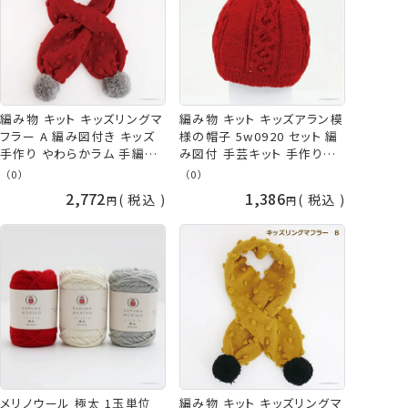
編み物 キット キッズリングマ
編み物 キット キッズアラン模
フラー A 編み図付き キッズ
様の帽子 5w0920 セット 編
手作り やわらかラム 手編み
み図付 手芸キット 手作りキ
キット ダルマ毛糸 子供 こど
ット 帽子 ニット帽 子供 こど
（0）
（0）
も マフラー 赤 手作り 手芸
も キッズ 手編み 手作り 手
2,772
1,386
税込
税込
棒針編み ダルマ 毛糸 横田
芸 毛糸 赤 レッド 棒針編み
daruma ykt 手芸の山久
帽子 ダルマ 横田 手芸の山
久
メリノウール 極太 1玉単位
編み物 キット キッズリングマ