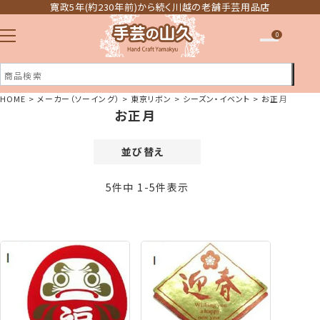
寛政5年(約230年前)から続く川越の老舗手芸用品店
0
HOME
メーカー（ソーイング）
東京リボン
シーズン・イベント
お正月
お正月
注文履歴
ほしい物リスト
並び替え
価格が安い順
5
件中
1
-
5
件表示
価格が高い順
新着順
登録順
おすすめ順
レビュー順