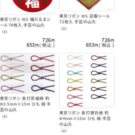
東京リボン WS 迎春シール
東京リボン WS 福だるまシ
72枚入 手芸の山久
ール78枚入 手芸の山久
（0）
（0）
726
726
653
653
税込
税込
東京リボン 金打京組紐 約
Φ3.5mm×15m ひも 紐 手
芸の山久
東京リボン 金打源氏紐 約
（0）
Φ4mm×15m ひも 紐 手芸
の山久
（0）