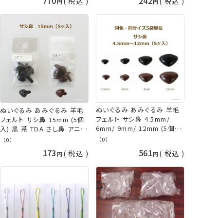
770
242
税込
税込
熊 鼻 犬の鼻 くまの鼻 さし
目 ネコポス可 手芸の山久
ぬいぐるみ あみぐるみ 羊毛
ぬいぐるみ あみぐるみ 羊毛
フェルト サシ鼻 4.5mm/
フェルト サシ鼻 15mm (5個
6mm/ 9mm/ 12mm (5個入
入) 黒 茶 TDA さし鼻 アニマ
1袋） 同色5袋単位 合計25個
ルノーズ パーツ さし目 ネコ
（0）
（0）
入り 黒 茶 TDA さし鼻 アニ
ポス可 手芸の山久
173
561
税込
税込
マルノーズ パーツ さし目 ネ
コポス可 手芸の山久