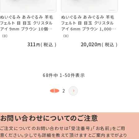
ぬいぐるみ あみぐるみ 羊毛
ぬいぐるみ あみぐるみ 羊毛
フェルト 目 目玉 クリスタル
フェルト 目 目玉 クリスタル
アイ 9mm ブラウン 10個入/
アイ 6mm ブラウン 1,000個
袋 TDA さし目 プラスチック
入/袋 大容量 TDA さし目 プ
（0）
（0）
アイ ネコポス可 手芸の山久
ラスチックアイ 取り寄せ商品
311
20,020
税込
税込
68
件中
1
-
50
件表示
1
2
お問い合わせについてのご注意
ご注文についてのお問い合わせは「受注番号」「お名前」をご用
意ください。少しでも詳細を教えて頂けますとご案内までがより