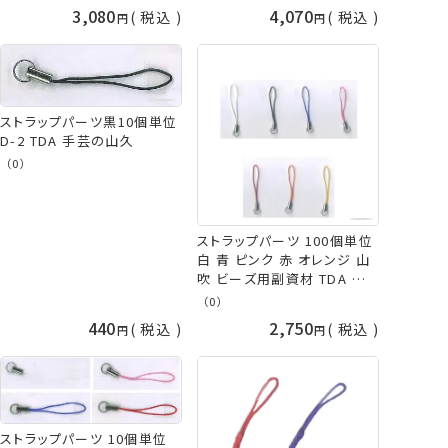
3,080
4,070
税込
税込
ストラップパーツ黒10個単位
D-2 TDA 手芸の山久
（0）
ストラップパーツ 100個単位
白 青 ピンク 赤 オレンジ 山
吹 ビーズ用副資材 TDA 手
芸の山久
（0）
440
2,750
税込
税込
ストラップパーツ 10個単位