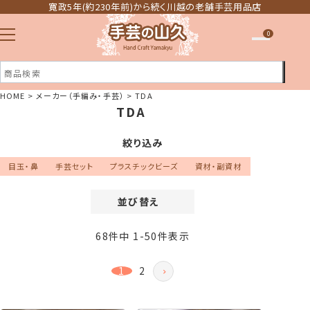
寛政5年(約230年前)から続く川越の老舗手芸用品店
0
HOME
メーカー（手編み・手芸）
TDA
TDA
注文履歴
ほしい物リスト
絞り込み
目玉・鼻
手芸セット
プラスチックビーズ
資材・副資材
並び替え
価格が安い順
68
件中
1
-
50
件表示
価格が高い順
新着順
1
2
登録順
おすすめ順
レビュー順