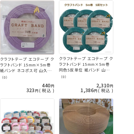
クラフトテープ エコテープ ク
クラフトテープ エコテープ ク
ラフトバンド 15mm×5m巻
ラフトバンド 15mm×5m巻
同色5反単位 紙バンド 山久
紙バンド ネコポス可 山久オ
オリジナル tda 手芸の山久
リジナル 手芸の山久
（0）
（0）
440
2,310
323
1,386
税込
税込