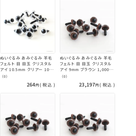
ぬいぐるみ あみぐるみ 羊毛
ぬいぐるみ あみぐるみ 羊毛
フェルト 目 目玉 クリスタル
フェルト 目 目玉 クリスタル
アイ 10.5mm クリアー 10個
アイ 9mm ブラウン 1,000個
入/袋 TDA さし目 プラスチッ
入/袋 大容量 TDA さし目 プ
（0）
（0）
クアイ ネコポス可 手芸の山
ラスチックアイ 取り寄せ商品
264
23,197
税込
税込
久