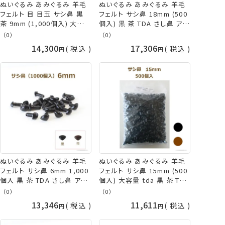
ぬいぐるみ あみぐるみ 羊毛
ぬいぐるみ あみぐるみ 羊毛
フェルト 目 目玉 サシ鼻 黒
フェルト サシ鼻 18mm (500
茶 9mm (1,000個入) 大容
個入) 黒 茶 TDA さし鼻 アニ
量 TDA アニマルノーズ パー
マルノーズ パーツ イヌ クマ
（0）
（0）
ツ イヌ クマ 犬 熊 鼻 犬の鼻
犬 熊 鼻 犬の鼻 くまの鼻 さ
14,300
17,306
税込
税込
くまの鼻 さし鼻 さし目 プラ
し目 取り寄せ商品 手芸の山
スチックアイ 取寄せ商品 手
久
芸の山久
ぬいぐるみ あみぐるみ 羊毛
ぬいぐるみ あみぐるみ 羊毛
フェルト サシ鼻 6mm 1,000
フェルト サシ鼻 15mm (500
個入 黒 茶 TDA さし鼻 アニ
個入) 大容量 tda 黒 茶 TDA
マルノーズ パーツ さし目 取
さし鼻 アニマルノーズ パー
（0）
（0）
寄せ商品 手芸の山久
ツ イヌ クマ 犬 熊 鼻 犬の鼻
13,346
11,611
税込
税込
くまの鼻 さし目 取寄せ商品
手芸の山久