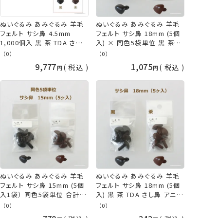
ぬいぐるみ あみぐるみ 羊毛
ぬいぐるみ あみぐるみ 羊毛
フェルト サシ鼻 4.5mm
フェルト サシ鼻 18mm (5個
1,000個入 黒 茶 TDA さし
入) × 同色5袋単位 黒 茶
鼻 アニマルノーズ パーツ イ
TDA さし鼻 アニマルノーズ
（0）
（0）
ヌ クマ 犬 熊 鼻 犬の鼻 くま
パーツ さし目 ネコポス可 手
9,777
1,075
税込
税込
の鼻 さし目 取寄せ商品 手
芸の山久
芸の山久
ぬいぐるみ あみぐるみ 羊毛
ぬいぐるみ あみぐるみ 羊毛
フェルト サシ鼻 15mm (5個
フェルト サシ鼻 18mm (5個
入1袋） 同色5袋単位 合計25
入) 黒 茶 TDA さし鼻 アニマ
個 黒 茶 TDA さし鼻 アニマ
ルノーズ パーツ さし目 ネコ
（0）
（0）
ルノーズ パーツ イヌ クマ 犬
ポス可 手芸の山久