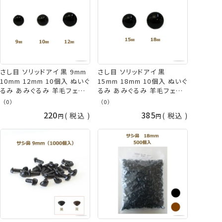
さし目 ソリッドアイ 黒 9mm
さし目 ソリッドアイ 黒
10mm 12mm 10個入 ぬいぐ
15mm 18mm 10個入 ぬいぐ
るみ あみぐるみ 羊毛フェル
るみ あみぐるみ 羊毛フェル
ト 大きい サシ目 動物 人形
ト 大きい サシ目 動物 人形
（0）
（0）
目 目玉 パーツ TDA ネコポ
目 目玉 パーツ TDA ネコポ
220
385
税込
税込
ス可 手芸の山久
ス可 手芸の山久