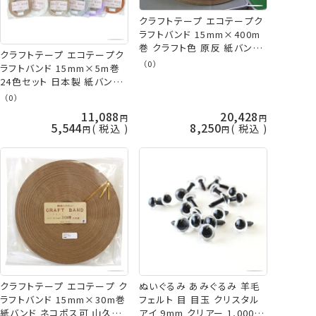
クラフトテープ エコテープク
ラフトバンド 15mm×400m
巻 クラフト色 原反 紙バンド
クラフトテープ エコテープク
山久オリジナル 手芸の山久
（0）
ラフトバンド 15mm×5m巻
24色セット 日本製 紙バンド
山久オリジナル 手芸の山久
（0）
11,088
20,428
5,544
8,250
税込
税込
クラフトテープ エコテープ ク
ぬいぐるみ あみぐるみ 羊毛
ラフトバンド 15mm×30m巻
フェルト 目 目玉 クリスタル
紙バンド ネコポス可 山久オ
アイ 9mm クリアー 1,000個