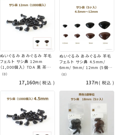
ぬいぐるみ あみぐるみ 羊毛
ぬいぐるみ あみぐるみ 羊毛
フェルト サシ鼻 12mm
フェルト サシ鼻 4.5mm/
（1,000個入） TDA 黒 茶
6mm/ 9mm/ 12mm (5個入)
TDA さし鼻 アニマルノーズ
黒 茶 TDA さし鼻 アニマルノ
（0）
（0）
パーツ イヌ クマ 犬 熊 鼻 犬
ーズ パーツ さし目 ネコポス
17,160
137
税込
税込
の鼻 くまの鼻 さし目 取寄せ
可 手芸の山久
商品 手芸の山久