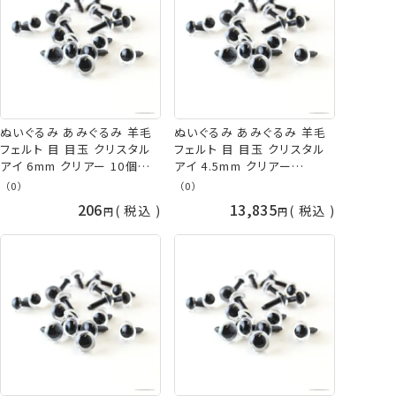
ぬいぐるみ あみぐるみ 羊毛
ぬいぐるみ あみぐるみ 羊毛
フェルト 目 目玉 クリスタル
フェルト 目 目玉 クリスタル
アイ 6mm クリアー 10個入/
アイ 4.5mm クリアー
袋 TDA さし目 プラスチック
(1,000個入/袋入) 大容量
（0）
（0）
アイ ネコポス可 手芸の山久
TDA さし目 プラスチックアイ
206
13,835
税込
税込
取り寄せ商品