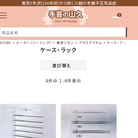
寛政5年(約230年前)から続く川越の老舗手芸用品店
0
HOME
メーカー（ソーイング）
東京リボン
プラスアイテム
ケース・ラック
ケース・ラック
注文履歴
ほしい物リスト
並び替え
価格が安い順
4
件中
1
-
4
件表示
価格が高い順
新着順
登録順
おすすめ順
レビュー順