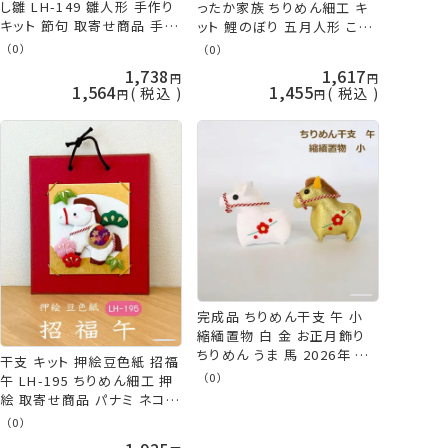
し雛 LH-149 雛人形 手作り
ったか家族 ちりめん細工 キ
キット 節句 取寄せ商品 手芸
ット 鯉のぼり 五月人形 こど
の山久
もの日 パナミ ネコポス可 手
（0）
（0）
芸の山久
1,738
1,617
1,564
1,455
税込
税込
完成品 ちりめん干支 午 小
縮緬置物 白 金 お正月飾り
ちりめん うま 馬 2026年 十
干支 キット 押絵豆色紙 招福
二支 縁起物 ぬいぐるみ ネコ
（0）
午 LH-195 ちりめん細工 押
ポス可 手芸の山久 KOU
絵 取寄せ商品 パナミ ネコポ
ス可
（0）