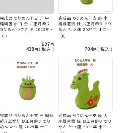
完成品 ちりめん干支 卯 中
完成品 ちりめん干支 辰 小
縮緬置物 白 金 お正月飾り
縮緬置物 緑 お正月飾り ちり
ちりめん うさぎ 兎 2023年
めん たつ 龍 2024年 十二支
十二支 縁起物 ぬいぐるみ 手
縁起物 ぬいぐるみ ネコポス
（0）
（0）
芸の山久 KOU
可 手芸の山久 KOU
627
438
704
税込
税込
完成品 ちりめん干支 辰 縮緬
完成品 ちりめん干支 辰 大
起き上がり お正月飾り ちり
縮緬置物 緑 お正月飾り ちり
めん たつ 龍 2024年 十二支
めん たつ 龍 2024年 十二支
縁起物 ぬいぐるみ 手芸の山
縁起物 ぬいぐるみ 手芸の山