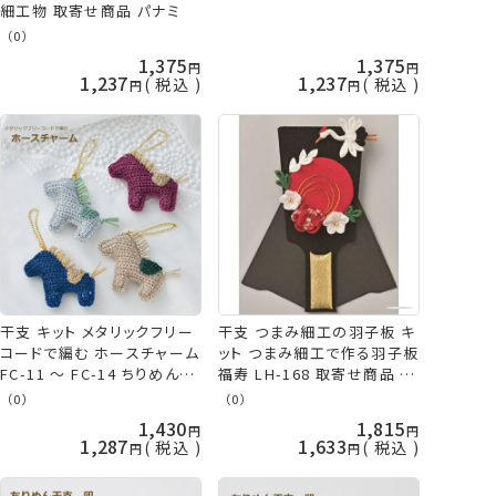
細工物 取寄せ商品 パナミ
（0）
1,375
1,375
1,237
1,237
税込
税込
干支 キット メタリックフリー
干支 つまみ細工の羽子板 キ
コードで編む ホースチャーム
ット つまみ細工で作る羽子板
FC-11 ～ FC-14 ちりめん細
福寿 LH-168 取寄せ商品 パ
工 押絵 取寄せ商品 パナミ
ナミ 手芸の山久
（0）
（0）
ネコポス可
1,430
1,815
1,287
1,633
税込
税込