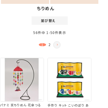
ちりめん
並び替え
価格が安い順
56
件中
1
-
50
件表示
価格が高い順
新着順
1
2
登録順
おすすめ順
レビュー順
パナミ 京ちりめん 花傘つる
手作り キット こいのぼり あ