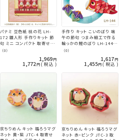
パナミ 豆色紙 桃の花 LH-
手作り キット こいのぼり 端
172 雛人形 手作りキット 節
午の節句 つまみ細工で作る
句 ミニ コンパクト 取寄せ商
輪っかの鯉のぼり LH-144
品 ネコポス可 手芸の山久
キット 五月人形 取り寄せ商
（0）
（0）
品 パナミ ネコポス可 手芸の
1,969
1,617
山久
1,772
1,455
税込
税込
京ちりめん キット 福ろうマグ
京ちりめん キット 福ろうマグ
ネット 黄・紫 JTC-4 取寄せ
ネット 赤・ピンク JTC-3 取