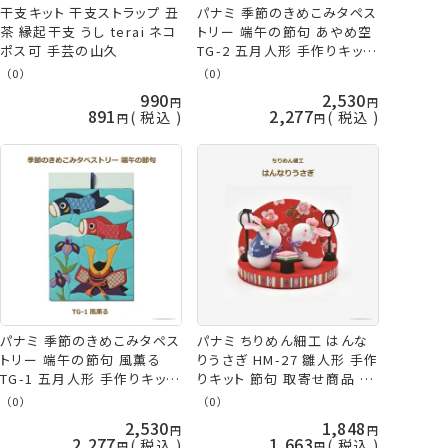
干支キット 干支ストラップ 丑
パナミ 季節のきめこみタペス
茶 縁起干支 うし terai ネコ
トリー 端午の節句 あやめ空
ポス可 手芸の山久
TG-2 五月人形 手作りキット
節句 取寄せ商品 手芸の山久
（0）
（0）
990
2,530
891
2,277
税込
税込
パナミ 季節のきめこみタペス
パナミ ちりめん細工 はんな
トリー 端午の節句 風薫る
りうさぎ HM-27 雛人形 手作
TG-1 五月人形 手作りキット
りキット 節句 取寄せ商品 手
節句 取寄せ商品 手芸の山久
芸の山久
（0）
（0）
2,530
1,848
2,277
1,663
税込
税込