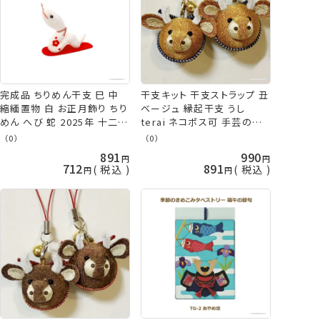
完成品 ちりめん干支 巳 中
干支キット 干支ストラップ 丑
縮緬置物 白 お正月飾り ちり
ベージュ 縁起干支 うし
めん へび 蛇 2025年 十二支
terai ネコポス可 手芸の山
縁起物 ぬいぐるみ ネコポス
久
（0）
（0）
可 手芸の山久 KOU
891
990
712
891
税込
税込