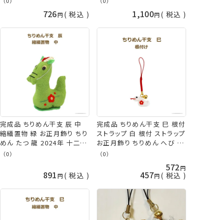
（0）
（0）
久 KOU
久 KOU
726
1,100
税込
税込
完成品 ちりめん干支 辰 中
完成品 ちりめん干支 巳 根付
縮緬置物 緑 お正月飾り ちり
ストラップ 白 根付 ストラップ
めん たつ 龍 2024年 十二支
お正月飾り ちりめん へび 蛇
縁起物 ぬいぐるみ 手芸の山
2025年 十二支 縁起物 ぬい
（0）
（0）
久 KOU
ぐるみ ネコポス可 手芸の山
572
久 KOU
891
457
税込
税込