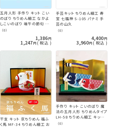
五月人形 手作り キット こい
手芸キット ちりめん細工 寿
のぼり ちりめん細工 なかよ
宝 七福神 S-105 パナミ 手
しこいのぼり 端午の節句 パ
芸の山久
ナミ 手芸の山久
（0）
（0）
1,386
4,400
1,247
3,960
税込
税込
手作り キット こいのぼり 魔
法の五月人形 ちりめんタイプ
LH-58 ちりめん細工 キット
干支 キット 京ちりめん 福ふ
鯉のぼり 手芸の山久
（0）
く馬 MF-34 ちりめん細工 お