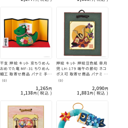
干支 押絵 キット 京ちりめん
押絵 キット 押絵豆色紙 皐月
おめでた竜 MF-31 ちりめん
兜 LH-179 端午の節句 ネコ
細工 取寄せ商品 パナミ 手芸
ポス可 取寄せ商品 パナミ 手
の山久
芸の山久
（0）
（0）
1,265
2,090
1,138
1,881
税込
税込