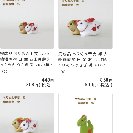
完成品 ちりめん干支 卯 小
完成品 ちりめん干支 卯 大
縮緬置物 白 金 お正月飾り
縮緬置物 白 金 お正月飾り
ちりめん うさぎ 兎 2023年
ちりめん うさぎ 兎 2023年
十二支 縁起物 ぬいぐるみ 手
十二支 縁起物 ぬいぐるみ 手
（0）
（0）
芸の山久 KOU
芸の山久 KOU
440
858
308
600
税込
税込