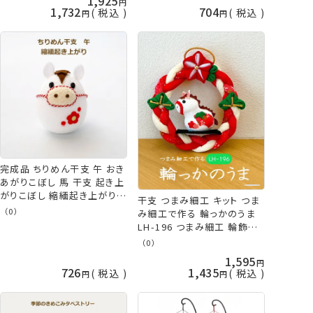
1,925
1,732
704
税込
税込
完成品 ちりめん干支 午 おき
あがりこぼし 馬 干支 起き上
がりこぼし 縮緬起き上がり
干支 つまみ細工 キット つま
白 お正月飾り ちりめん うま
（0）
み細工で作る 輪っかのうま
2026年 十二支 縁起物 ぬい
LH-196 つまみ細工 輪飾り
ぐるみ 手芸の山久 KOU
干支キット 取寄せ商品 パナ
（0）
ミ
1,595
726
1,435
税込
税込