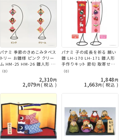
パナミ 季節のきめこみタペス
パナミ 子の成長を祈る 願い
トリー お雛様 ピンク クリー
雛 LH-170 LH-171 雛人形
ム HM-25 HM-26 雛人形 手
手作りキット 節句 取寄せ商
作りキット 節句 取寄せ商品
品 手芸の山久
（0）
（0）
手芸の山久
2,310
1,848
2,079
1,663
税込
税込