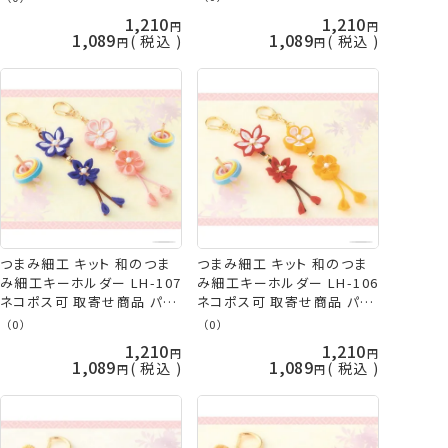
1,210
1,210
1,089
1,089
税込
税込
つまみ細工 キット 和のつま
つまみ細工 キット 和のつま
み細工キーホルダー LH-107
み細工キーホルダー LH-106
ネコポス可 取寄せ商品 パナ
ネコポス可 取寄せ商品 パナ
ミ 手芸の山久
ミ 手芸の山久
（0）
（0）
1,210
1,210
1,089
1,089
税込
税込