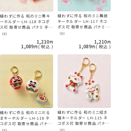
縫わずに作る 和のミニ舞妓
縫わずに作る 和のミニ帯キ
キーホルダー LH-117 ネコ
ーホルダー LH-118 ネコポ
ポス可 取寄せ商品 パナミ 手
ス可 取寄せ商品 パナミ 手芸
芸の山久
の山久
（0）
（0）
1,210
1,210
1,089
1,089
税込
税込
縫わずに作る 和のミニ招き
縫わずに作る 和のミニだる
猫キーホルダー LH-115 ネ
まキーホルダー LH-116 ネ
コポス可 取寄せ商品 パナミ
コポス可 取寄せ商品 パナミ
手芸の山久
手芸の山久
（0）
（0）