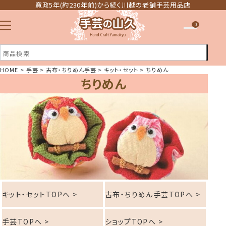
寛政5年(約230年前)から続く川越の老舗手芸用品店
0
HOME
手芸
古布・ちりめん手芸
キット・セット
ちりめん
ちりめん
注文履歴
ほしい物リスト
キット・セットTOPへ >
古布・ちりめん手芸TOPへ >
手芸TOPへ >
ショップTOPへ >