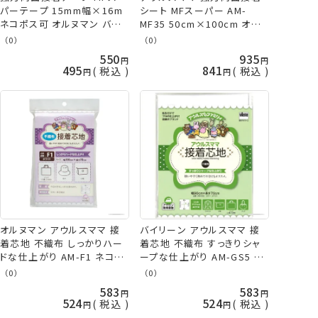
パーテープ 15mm幅×16m
シート MFスーパー AM-
ネコポス可 オルヌマン バイリ
MF35 50cm×100cm オル
ーン 手芸の山久
ヌマン 手芸の山久
（0）
（0）
550
935
495
841
税込
税込
バイリーン アウルスママ 接
オルヌマン アウルスママ 接
着芯地 不織布 すっきりシャ
着芯地 不織布 しっかりハー
ープな仕上がり AM-GS5 ネ
ドな仕上がり AM-F1 ネコポ
コポス可 vln 手芸の山久
ス可 手芸の山久
（0）
（0）
583
583
524
524
税込
税込