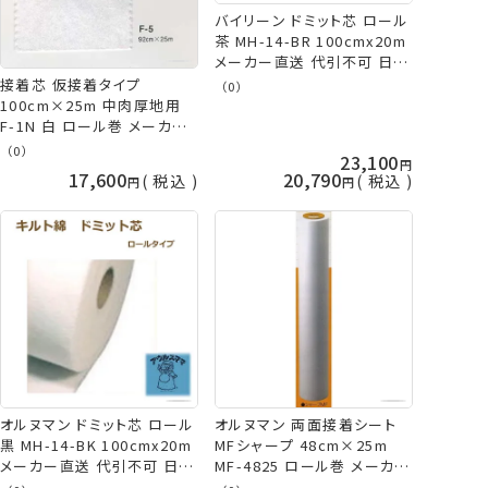
バイリーン ドミット芯 ロール
茶 MH-14-BR 100cmx20m
メーカー直送 代引不可 日時
指定不可 アウルスママS キ
接着芯 仮接着タイプ
（0）
ルト綿(芯) ダーク布専用 vln
100cm×25m 中肉厚地用
手芸の山久
F-1N 白 ロール巻 メーカー
直送 代引不可 日時指定不可
（0）
23,100
vln バイリーン 手芸の山久
17,600
20,790
税込
税込
オルヌマン ドミット芯 ロール
オルヌマン 両面接着シート
黒 MH-14-BK 100cmx20m
MFシャープ 48cm×25m
メーカー直送 代引不可 日時
MF-4825 ロール巻 メーカー
指定不可 アウルスママS キ
直送 代引不可 日時指定不可