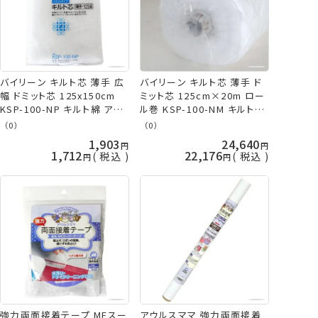
バイリーン キルト芯 薄手 広
バイリーン キルト芯 薄手 ド
幅 ドミット芯 125x150cm
ミット芯 125cm×20m ロー
KSP-100-NP キルト綿 アウ
ル巻 KSP-100-NM キルト綿
ルスママS vln 手芸の山久
メーカー直送 代引不可 日時
（0）
（0）
指定不可 アウルスママS オ
1,903
24,640
ルヌマン 手芸の山久
1,712
22,176
税込
税込
強力両面接着テープ MFスー
アウルスママ 強力両面接着