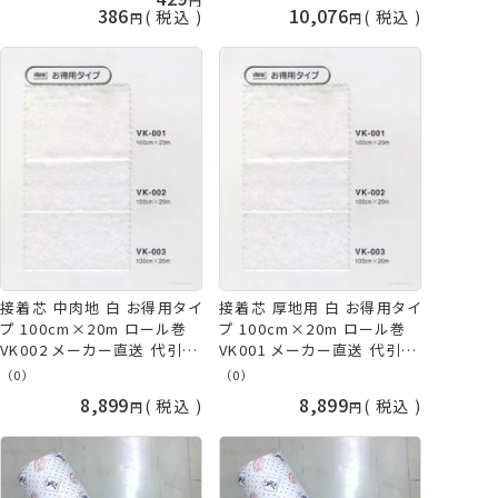
ン バイリーン 手芸の山久
386
10,076
税込
税込
接着芯 中肉地 白 お得用タイ
接着芯 厚地用 白 お得用タイ
プ 100cm×20m ロール巻
プ 100cm×20m ロール巻
VK002 メーカー直送 代引不
VK001 メーカー直送 代引不
可 日時指定不可 オルヌマン
可 日時指定不可 オルヌマン
（0）
（0）
バイリーン 手芸の山久
バイリーン vln 手芸の山久
8,899
8,899
税込
税込