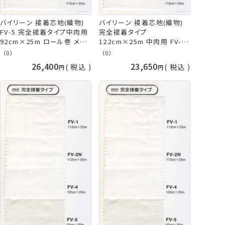
バイリーン 接着芯地(織物)
バイリーン 接着芯地(織物)
FV-5 完全接着タイプ中肉用
完全接着タイプ
92cm×25m ロール巻 メー
122cm×25m 中肉用 FV-4
カー直送 代引不可 日時指定
ロール巻 メーカー直送 代引
（0）
（0）
不可 vln 手芸の山久
不可 日時指定不可 vln 手芸
26,400
23,650
税込
税込
の山久