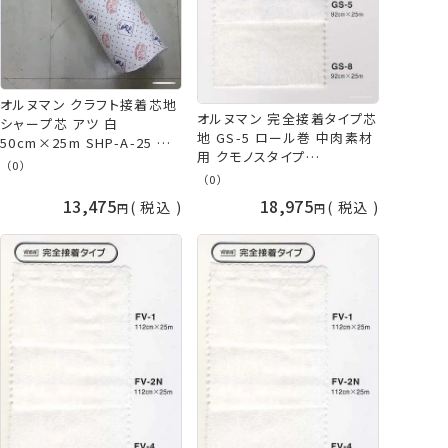
オルヌマン クラフト接着芯地
オルヌマン 完全接着タイプ芯
シャープ芯 アツ 白
地 GS-5 ロール巻 中肉素材
50cm×25m SHP-A-25 ロ
用 クモノスタイプ
ール巻 メーカー直送 代引不
（0）
90cm×25m 白 黒 メーカー
可 日時指定不可 バイリーン
（0）
直送 代引不可 日時指定不可
手芸の山久
13,475
18,975
税込
税込
手芸の山久