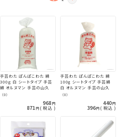
登録順
おすすめ順
レビュー順
手芸わた ぽんぽこわた 綿
手芸わた ぽんぽこわた 綿
300ｇ 白 シートタイプ 手芸
100g シートタイプ 手芸綿
綿 オルヌマン 手芸の山久
白 オルヌマン 手芸の山久
（0）
（0）
968
440
871
396
税込
税込