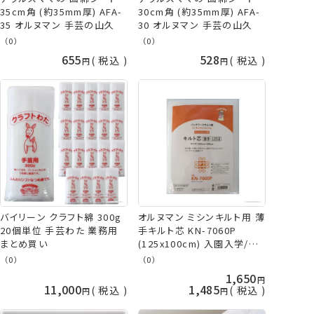
35cm角 (約35mm厚) AFA-
30cm角 (約35mm厚) AFA-
35 オルヌマン 手芸の山久
30 オルヌマン 手芸の山久
（0）
（0）
655
528
税込
税込
バイリーン クラフト綿 300g
オルヌマン ミシンキルト用 薄
20個単位 手芸わた 業務用
手キルト芯 KN-7060P
まとめ買い
(125x100cm) 入園入学/通
園通学 バイリーン 手芸の山
（0）
（0）
久
1,650
11,000
1,485
税込
税込