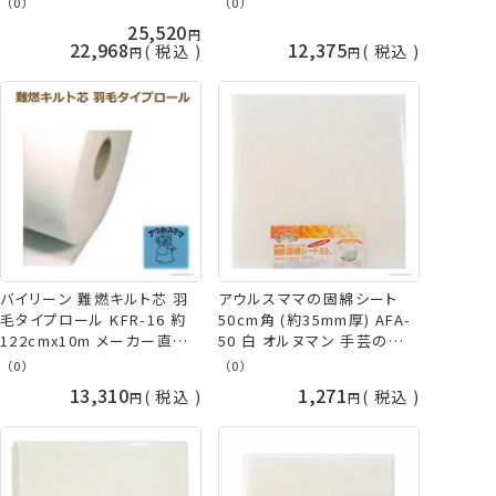
（0）
（0）
ルト綿(芯) ダーク布専用 手
手芸の山久
25,520
芸の山久
22,968
12,375
税込
税込
バイリーン 難燃キルト芯 羽
アウルスママの固綿シート
毛タイプロール KFR-16 約
50cm角 (約35mm厚) AFA-
122cmx10m メーカー直送
50 白 オルヌマン 手芸の山
代引不可 日時指定不可 アウ
久
（0）
（0）
ルスママS キルト芯(綿) オル
13,310
1,271
税込
税込
ヌマン 手芸の山久