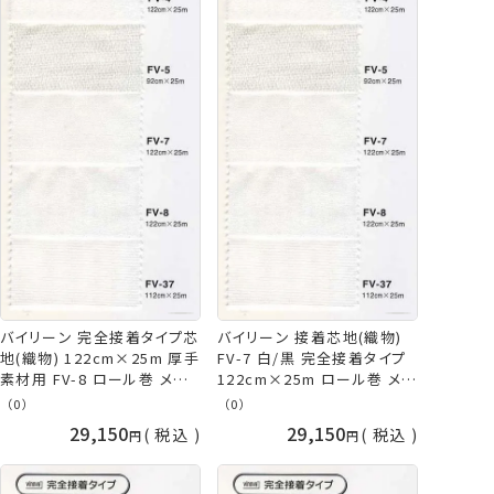
バイリーン 完全接着タイプ芯
バイリーン 接着芯地(織物)
地(織物) 122cm×25m 厚手
FV-7 白/黒 完全接着タイプ
素材用 FV-8 ロール巻 メー
122cm×25m ロール巻 メー
カー直送 代引不可 日時指定
カー直送 代引不可 日時指定
（0）
（0）
不可 vln 手芸の山久
不可 vln 手芸の山久
29,150
29,150
税込
税込