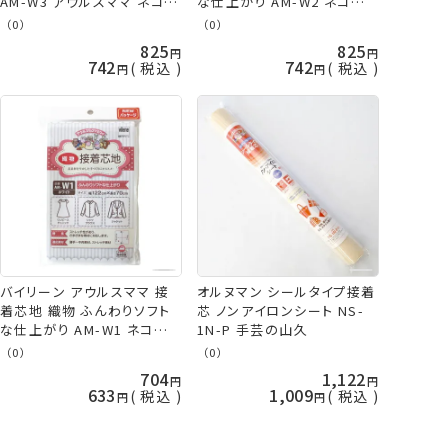
AM-W3 アウルスママ ネコポ
な仕上がり AM-W2 ネコポス
ス可 vln 手芸の山久
可 vln 手芸の山久
（0）
（0）
825
825
742
742
税込
税込
バイリーン アウルスママ 接
オルヌマン シールタイプ接着
着芯地 織物 ふんわりソフト
芯 ノンアイロンシート NS-
な仕上がり AM-W1 ネコポス
1N-P 手芸の山久
可 vln 手芸の山久
（0）
（0）
704
1,122
633
1,009
税込
税込