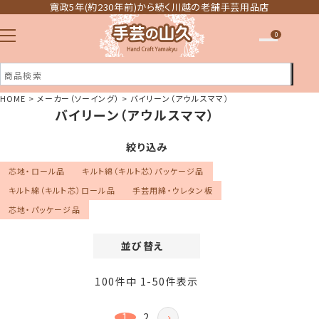
寛政5年(約230年前)から続く川越の老舗手芸用品店
0
HOME
メーカー（ソーイング）
バイリーン（アウルスママ）
バイリーン（アウルスママ）
注文履歴
ほしい物リスト
絞り込み
芯地・ロール品
キルト綿（キルト芯）パッケージ品
キルト綿（キルト芯）ロール品
手芸用綿・ウレタン板
芯地・パッケージ品
並び替え
価格が安い順
100
件中
1
-
50
件表示
価格が高い順
新着順
1
2