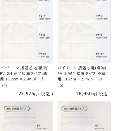
バイリーン 接着芯地(織物)
バイリーン 接着芯地(織物)
FV-2N 完全接着タイプ 薄手
FV-1 完全接着タイプ 極薄手
用 112cm×25m メーカー直
用 112cm×25m メーカー直
送 代引不可 日時指定不可
送 代引不可 日時指定不可
（0）
（0）
vln 手芸の山久
vln 手芸の山久
23,925
26,950
税込
税込