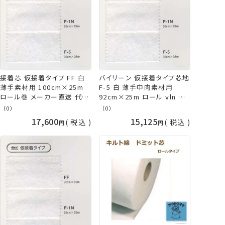
接着芯 仮接着タイプ FF 白
バイリーン 仮接着タイプ芯地
薄手素材用 100cm×25m
F-5 白 薄手中肉素材用
ロール巻 メーカー直送 代引
92cm×25m ロール vln 手
不可 日時指定不可 バイリー
芸の山久
（0）
（0）
ン vln 手芸の山久
17,600
15,125
税込
税込