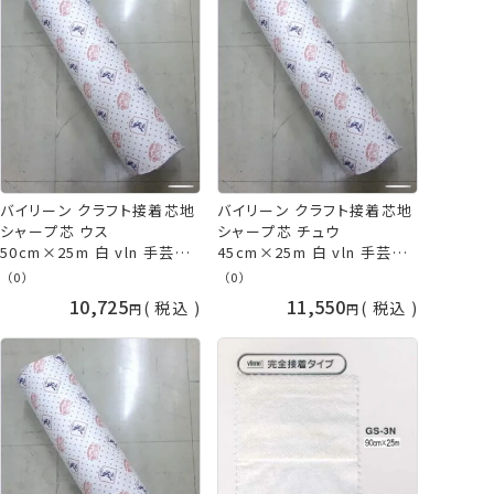
バイリーン クラフト接着芯地
バイリーン クラフト接着芯地
シャープ芯 ウス
シャープ芯 チュウ
50cm×25m 白 vln 手芸の
45cm×25m 白 vln 手芸の
山久
山久
（0）
（0）
10,725
11,550
税込
税込