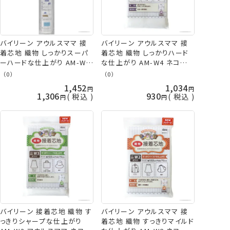
バイリーン アウルスママ 接
バイリーン アウルスママ 接
着芯地 織物 しっかりスーパ
着芯地 織物 しっかりハード
ーハードな仕上がり AM-W5
な仕上がり AM-W4 ネコポス
vln 手芸の山久
可 vln 手芸の山久
（0）
（0）
1,452
1,034
1,306
930
税込
税込
バイリーン 接着芯地 織物 す
バイリーン アウルスママ 接
っきりシャープな仕上がり
着芯地 織物 すっきりマイルド