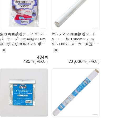
強力両面接着テープ MFスー
オルヌマン 両面接着シート
パーテープ 10mm幅×16m
MF ロール 100cm×25m
ネコポス可 オルヌマン 手芸
MF-10025 メーカー直送 代
の山久
引不可 日時指定不可 バイリ
（0）
（0）
ーン 手芸の山久
484
435
22,000
税込
税込