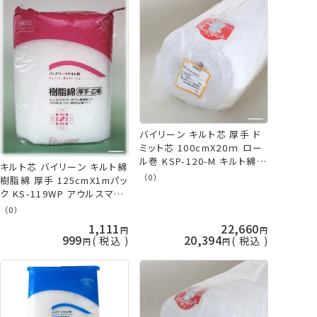
バイリーン キルト芯 厚手 ド
ミット芯 100cmX20ｍ ロー
ル巻 KSP-120-M キルト綿
キルト芯 バイリーン キルト綿
メーカー直送 代引不可 日時
（0）
樹脂綿 厚手 125cmX1mパッ
指定不可 アウルスママS オ
ク KS-119WP アウルスママ
ルヌマン 手芸の山久
vln 手芸の山久
（0）
1,111
22,660
999
20,394
税込
税込