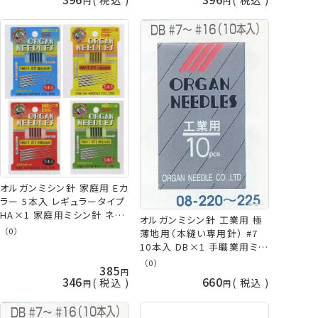
オルガンミシン針 家庭用 Eカ
ラー 5本入 レギュラータイプ
HA×1 家庭用ミシン針 ネコ
オルガンミシン針 工業用 極
ポス可 手芸の山久
（0）
薄地用（本縫い専用針） #7
10本入 DB×1 手職業用ミシ
ン針 DB-1 ミシン針 オルガ
（0）
385
ン ネコポス可 芸の山久
346
660
税込
税込