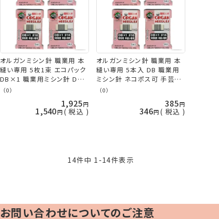
オルガンミシン針 職業用 本
オルガンミシン針 職業用 本
縫い専用 5枚1束 エコパック
縫い専用 5本入 DB 職業用
DB×1 職業用ミシン針 DB-
ミシン針 ネコポス可 手芸の
1 ミシン針 オルガン ネコポ
山久
（0）
（0）
ス可 手芸の山久
1,925
385
1,540
346
税込
税込
14
件中
1
-
14
件表示
お問い合わせについてのご注意