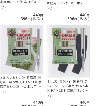
家庭用ミシン針 ネコポス可
家庭用ミシン針 ネコポス可
手芸の山久
（0）
手芸の山久
（0）
440
440
396
396
税込
税込
オルガンミシン針 家庭用 刺
オルガンミシン針 家庭用 デ
しゅう用 5本入 HA×1EB 家
ニム・ジーンズ専用 #16 5本
庭用ミシン針 ネコポス可 手
入 HA×1DE 家庭用ミシン針
芸の山久
（0）
ネコポス可 手芸の山久
（0）
440
440
396
396
税込
税込