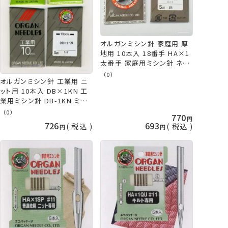
オルガンミシン針 家庭用 厚
地用 10本入 18番手 HA×1
太番手 家庭用ミシン針 ネコ
ポス可 手芸の山久
（0）
オルガンミシン針 工業用 ニ
ット用 10本入 DB×1KN 工
業用ミシン針 DB-1KN ミシ
ン針 オルガン ネコポス可 手
（0）
770
芸の山久
726
693
税込
税込