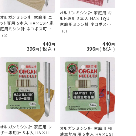
オルガンミシン針 家庭用 キ
オルガンミシン針 家庭用 ニ
ルト専用 5本入 HA×1QU
ット専用 5本入 HA×1SP 家
家庭用ミシン針 ネコポス可
庭用ミシン針 ネコポス可 手
手芸の山久
（0）
芸の山久
（0）
440
440
396
396
税込
税込
オルガンミシン針 家庭用 レ
オルガンミシン針 家庭用 極
ザー専用針 5本入 HA×LL
薄生地専用 5本入 HA×1GT