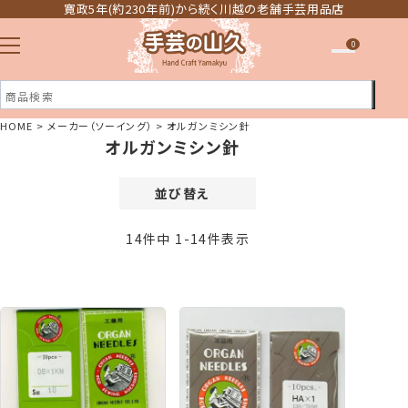
寛政5年(約230年前)から続く川越の老舗手芸用品店
0
HOME
メーカー（ソーイング）
オルガンミシン針
オルガンミシン針
注文履歴
ほしい物リスト
並び替え
価格が安い順
14
件中
1
-
14
件表示
価格が高い順
新着順
登録順
おすすめ順
レビュー順