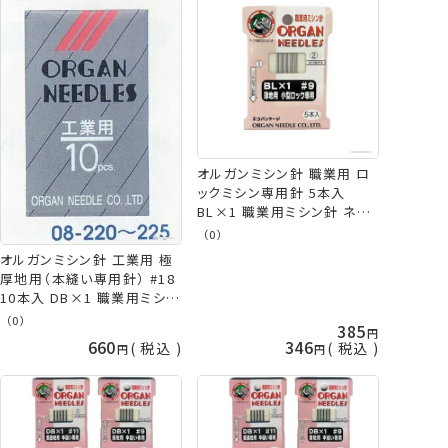
オルガンミシン針 職業用 ロ
ックミシン専用針 5本入
BL×1 職業用ミシン針 ネコ
ポス可 手芸の山久
（0）
オルガンミシン針 工業用 極
厚地用（本縫い専用針） #18
10本入 DB×1 職業用ミシン
針 DB-1 ミシン針 オルガン
（0）
385
ネコポス可 手芸の山久
660
346
税込
税込