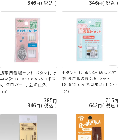
346
346
税込
税込
ボタン付け ぬい針 ほつれ補
携帯用裁縫セット ボタン付け
修 お洋服の救急針セット
ぬい針 18-643 clv ネコポス
18-642 clv ネコポス可 クロ
可 クロバー 手芸の山久
バー 手芸の山久
（0）
（0）
385
715
346
643
税込
税込