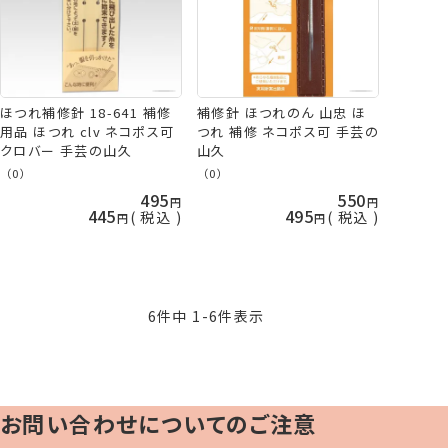
ほつれ補修針 18-641 補修
補修針 ほつれのん 山忠 ほ
用品 ほつれ clv ネコポス可
つれ 補修 ネコポス可 手芸の
クロバー 手芸の山久
山久
（0）
（0）
495
550
445
495
税込
税込
6
件中
1
-
6
件表示
お問い合わせについてのご注意