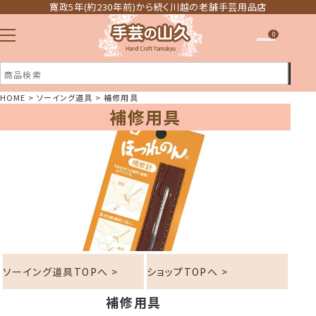
寛政5年(約230年前)から続く川越の老舗手芸用品店
0
HOME
ソーイング道具
補修用具
補修用具
注文履歴
ほしい物リスト
ソーイング道具TOPへ >
ショップTOPへ >
補修用具