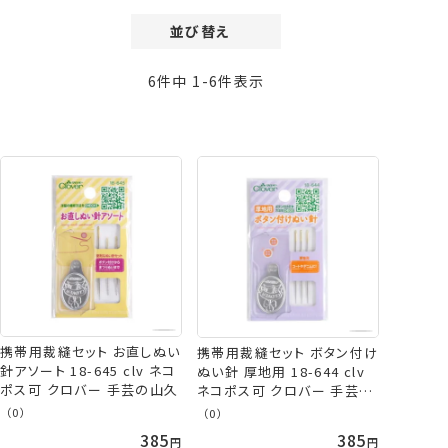
並び替え
価格が安い順
6
件中
1
-
6
件表示
価格が高い順
新着順
登録順
おすすめ順
レビュー順
携帯用裁縫セット お直しぬい
携帯用裁縫セット ボタン付け
針アソート 18-645 clv ネコ
ぬい針 厚地用 18-644 clv
ポス可 クロバー 手芸の山久
ネコポス可 クロバー 手芸の
山久
（0）
（0）
385
385