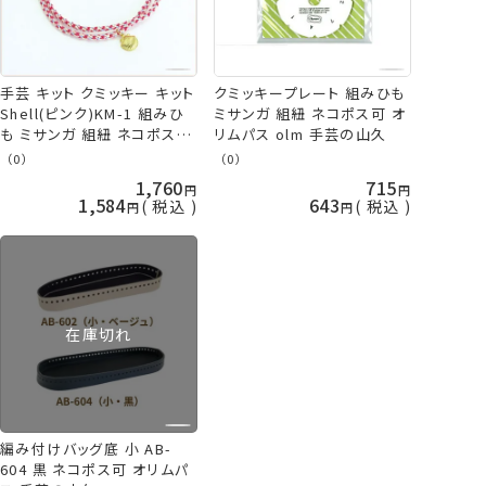
手芸 キット クミッキー キット
クミッキープレート 組みひも
Shell(ピンク)KM-1 組みひ
ミサンガ 組紐 ネコポス可 オ
も ミサンガ 組紐 ネコポス可
リムパス olm 手芸の山久
オリムパス olm 手芸の山久
（0）
（0）
1,760
715
1,584
643
税込
税込
在庫切れ
編み付けバッグ底 小 AB-
604 黒 ネコポス可 オリムパ