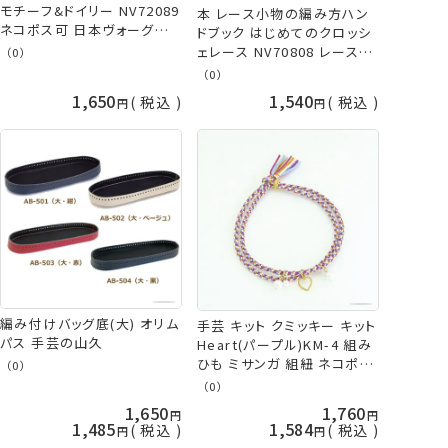
モチーフ&ドイリー NV72089
本 レース小物の編み方ハン
ネコポス可 日本ヴォーグ社
ドブック はじめてのクロッシ
手芸の山久
ェレース NV70808 レース編
（0）
み ネコポス可 日本ヴォーグ
（0）
社 手芸の山久
1,650
1,540
税込
税込
編み付けバッグ底(大) オリム
手芸 キット クミッキー キット
パス 手芸の山久
Heart(パープル)KM-4 組み
ひも ミサンガ 組紐 ネコポス
（0）
可 オリムパス olm 手芸の山
（0）
久
1,650
1,760
1,485
1,584
税込
税込