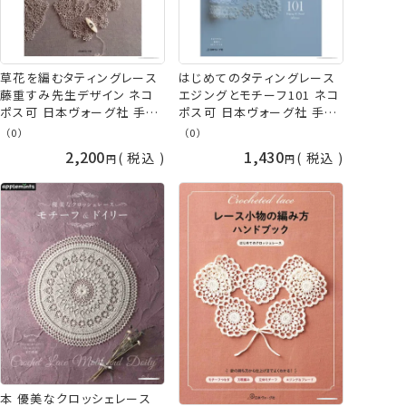
草花を編むタティングレース
はじめてのタティングレース
藤重すみ先生デザイン ネコ
エジングとモチーフ101 ネコ
ポス可 日本ヴォーグ社 手芸
ポス可 日本ヴォーグ社 手芸
の山久
の山久
（0）
（0）
2,200
1,430
税込
税込
本 優美なクロッシェレース