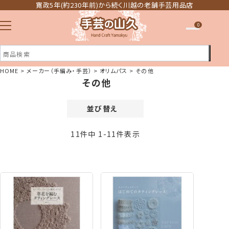
寛政5年(約230年前)から続く川越の老舗手芸用品店
0
HOME
メーカー（手編み・手芸）
オリムパス
その他
その他
注文履歴
ほしい物リスト
並び替え
価格が安い順
11
件中
1
-
11
件表示
価格が高い順
新着順
登録順
おすすめ順
レビュー順