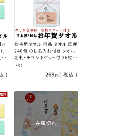
付き
挨拶用タオル 粗品 タオル 国産
ト付
240匁 のし名入れ付き タオル
上
名刺・チラシポケット付 36枚以
 粗
上(端数注文OK) 挨拶 タオル
（0）
付き
挨拶回り 引っ越し お年賀タオ
269
込
税込
ル 粗品 お祭り 販促 御礼 ご挨
拶 ご挨拶用 タオル 熨斗付きタ
オル ［返品不可］ 手芸の山久
在庫切れ