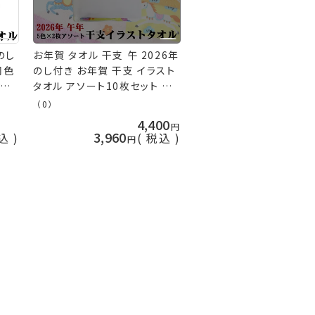
のし
お年賀 タオル 干支 午 2026年
同色
のし付き お年賀 干支 イラスト
お年
タオル アソート10枚セット う
 タ
ま 馬 ［返品不可］ 手芸の山久
（0）
 販
4,400
カラ
3,960
込
税込
 グリ
の