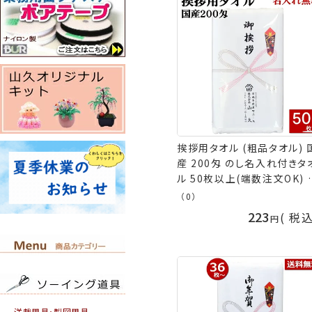
挨拶用タオル (粗品タオル) 
産 200匁 のし名入れ付きタ
ル 50枚以上(端数注文OK) 
拶 挨拶回り タオル 名入れ 
（0）
年賀タオル 引っ越し 粗品 
223
税
熨斗付き 年始 タオル お年賀
タオル 個包装 日本製 手芸
山久
洋裁用具・製図用具