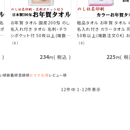
し名
お年賀 タオル 国産200匁 のし
粗品タオル お年賀 タオル 
シポ
名入れ付き タオル 名刺・チラ
名入れ付き カラータオル 
シポケット付 50枚以上(端数注
50枚以上(端数注文OK) 
オ
文OK)お年賀タオル 粗品 お祭
賀タオル ご挨拶タオル 挨拶
（0）
（0）
り 販促 御礼 熨斗付きタオル
オル 挨拶回り 粗品 お祭り
[返品不可] 手芸の山久
促 御礼 熨斗付き タオル 
234
225
込
税込
税
ー ピンク ブルー イエロー
ーン 青 緑 黄色 nrm 手芸
山久
い順
新着順
登録順
おすすめ順
レビュー順
12
件中
1
-
12
件表示