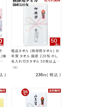
き
粗品タオル (挨拶用タオル) お
上(端
年賀 タオル 国産 220匁 のし
引越
名入れ付きタオル 50枚以上
 タ
(端数注文OK) 袋入 挨拶 タオ
（0）
製
ル 挨拶回り 引っ越し ご挨拶タ
236
込
税込
ータオ
オル お年賀タオル 粗品 販促
 販
熨斗付き 名入れ ご挨拶用 タオ
品タ
ル 手芸の山久
山久