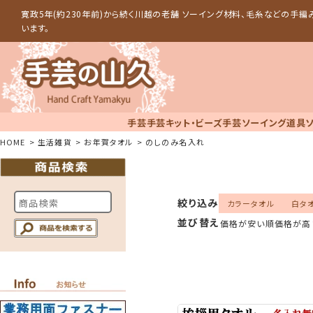
寛政5年(約230年前)から続く川越の老舗 ソーイング材料、毛糸などの手
います。
手芸
手芸キット・ビーズ手芸
ソーイング道具
HOME
生活雑貨
お年賀タオル
のしのみ名入れ
絞り込み
カラータオル
白タ
並び替え
価格が安い順
価格が高