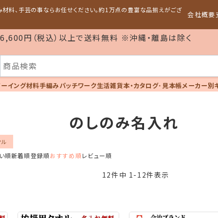
編み材料、手芸の事ならお任せください。約1万点の豊富な品揃えがござ
会社概要
6,600円（税込）以上で送料無料 ※沖縄・離島は除く
ソーイング材料
手編み
パッチワーク
生活雑貨
本・カタログ･見本帳
メーカー別
のしのみ名入れ
オル
い順
新着順
登録順
おすすめ順
レビュー順
12
件中
1
-
12
件表示