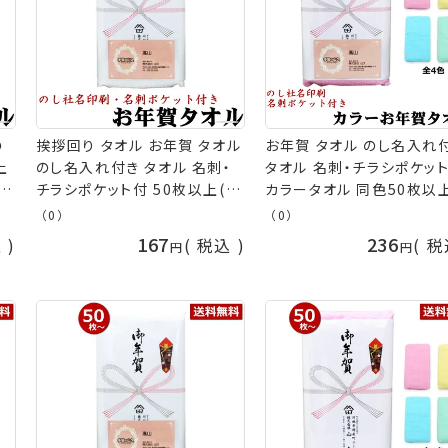
の
挨拶回り タオル お年賀 タオル
お年賀 タオル のし名入れ
上
のし名入れ付き タオル 名刺・
タオル 名刺・チラシポケッ
チラシポケット付 50枚以上(端
カラータオル 同色50枚以
ル
数注文OK) お年賀タオル 粗品
(端数注文OK)お年賀タオル
（0）
（0）
き
タオル ご挨拶タオル 挨拶 タオ
品 お祭り 販促 御礼 熨斗
167
236
込
税込
税
タオ
ル 販促 熨斗付きタオル 粗品
タオル 粗品タオル nrm [返品
タオル 個包装 nrm 手芸の山
不可] 手芸の山久
久