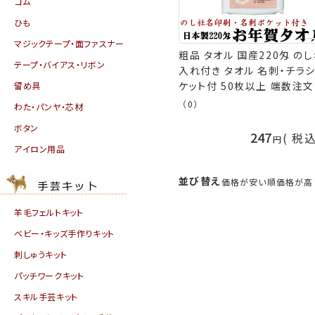
ゴム
ひも
マジックテープ・面ファスナー
粗品 タオル 国産220匁 の
テープ・バイアス・リボン
入れ付き タオル 名刺・チラ
ケット付 50枚以上 端数注文
留め具
OK ご挨拶用 お祭り 御礼 タ
（0）
わた・パンヤ・芯材
ル [返品不可] 手芸の山久
ボタン
247
税
アイロン用品
並び替え
価格が安い順
価格が高
羊毛フェルトキット
ベビー・キッズ手作りキット
刺しゅうキット
パッチワークキット
スキル手芸キット