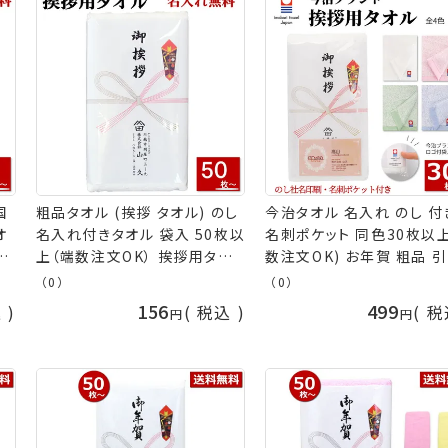
国
粗品タオル (挨拶 タオル) のし
今治タオル 名入れ のし 付
オ
名入れ付きタオル 袋入 50枚以
名刺ポケット 同色30枚以
挨
上（端数注文OK） 挨拶用タオ
数注文OK) お年賀 粗品 
お
ル 挨拶回り タオル お年賀タオ
し ご挨拶 贈答品 名刺 無地
（0）
（0）
販促
ル 粗品 タオル ご挨拶タオル
オル ギフト 挨拶回り 日本
156
499
込
税込
税
引越し 挨拶 タオル 名入れ ご
今治 フェイスタオル カラ
の
挨拶用 熨斗付き お年賀 タオル
ル お年賀タオル 熨斗 年始
nrm 手芸の山久
促 会社 御礼 社名印刷 粗
オル 挨拶 引っ越し 手芸の