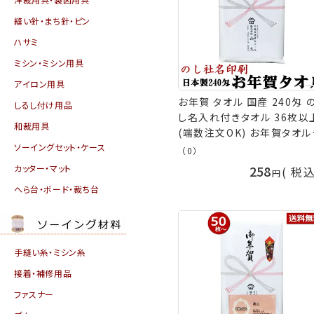
縫い針・まち針・ピン
ハサミ
ミシン・ミシン用具
アイロン用具
お年賀 タオル 国産 240匁 
しるし付け用品
し名入れ付きタオル 36枚以
和裁用具
(端数注文OK) お年賀タオル
ソーイングセット・ケース
年始 粗品タオル ご挨拶タオ
（0）
挨拶回り 販促 御礼 熨斗付
カッター・マット
258
税
タオル ご挨拶 粗品 お祭り 
へら台・ボード・裁ち台
ル 日本製 手芸の山久
手縫い糸・ミシン糸
接着・補修用品
ファスナー