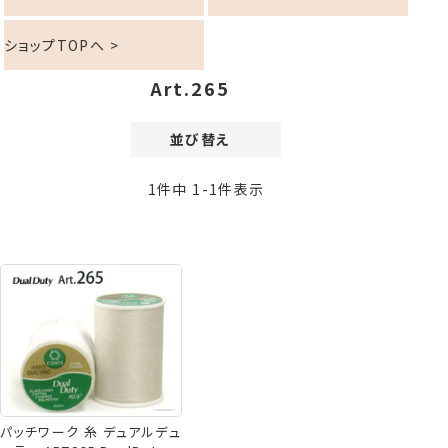
ショップTOPへ >
Art.265
並び替え
価格が安い順
1
件中
1
-
1
件表示
価格が高い順
新着順
登録順
おすすめ順
レビュー順
パッチワーク 糸 デュアルデュ