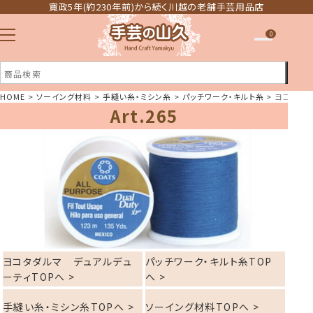
寛政5年(約230年前)から続く川越の老舗手芸用品店
0
HOME
ソーイング材料
手縫い糸・ミシン糸
パッチワーク・キルト糸
ヨコタダル
Art.265
注文履歴
ほしい物リスト
ヨコタダルマ デュアルデュ
パッチワーク・キルト糸TOP
ーティTOPへ >
へ >
手縫い糸・ミシン糸TOPへ >
ソーイング材料TOPへ >