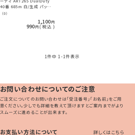
ーティ ART265 DualDuty
40番 685m 白/生成 パッチ
ワークキルト糸 キルティング
（0）
横田 ykt 手芸の山久
1,100
990
税込
1
件中
1
-
1
件表示
お問い合わせについてのご注意
ご注文についてのお問い合わせは「受注番号」「お名前」をご用
意ください。少しでも詳細を教えて頂けますとご案内までがより
スムーズに進めることが出来ます。
お支払い方法について
詳しくはこちら