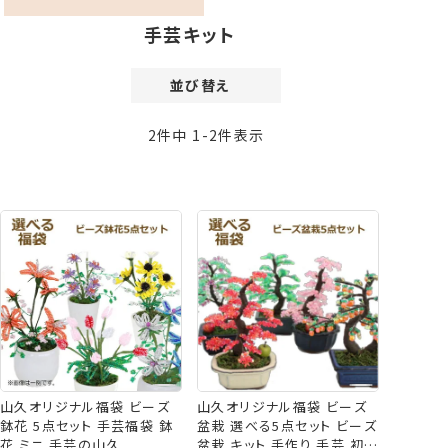
手芸キット
並び替え
価格が安い順
2
件中
1
-
2
件表示
価格が高い順
新着順
登録順
おすすめ順
レビュー順
山久オリジナル福袋 ビーズ
山久オリジナル福袋 ビーズ
盆栽 選べる5点セット ビーズ
鉢花 5点セット 手芸福袋 鉢
盆栽 キット 手作り 手芸 初心
花 ミニ 手芸の山久