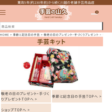
寛政5年(約230年前)から続く川越の老舗手芸用品店
0
HOME
季節と記念日の手芸
敬老の日のプレゼント・手づくりプレゼント
手芸キ
手芸キット
注文履歴
ほしい物リスト
敬老の日のプレゼント・手づく
季節と記念日の手芸TOPへ >
りプレゼントTOPへ >
ショップTOPへ >