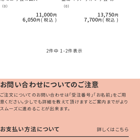
者 ミニ盆栽 BONSAI
（0）
（0）
bonsai ギフト 桜 松 藤 もみ
11,000
13,750
じ イチョウ 梅 日本製 手芸の
6,050
7,700
税込
税込
山久
2
件中
1
-
2
件表示
お問い合わせについてのご注意
ご注文についてのお問い合わせは「受注番号」「お名前」をご用
意ください。少しでも詳細を教えて頂けますとご案内までがより
スムーズに進めることが出来ます。
お支払い方法について
詳しくはこちら