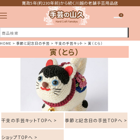
寛政5年(約230年前)から続く川越の老舗手芸用品店
0
HOME
季節と記念日の手芸
干支の手芸キット
寅（とら）
寅（とら）
注文履歴
ほしい物リスト
干支の手芸キットTOPへ >
季節と記念日の手芸TOPへ >
ショップTOPへ >