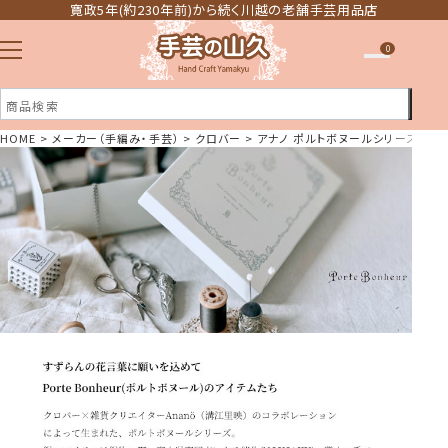
寛政5年(約230年前)から続く川越の老舗手芸用品店
0
HOME
メーカー（手編み・手芸）
クロバー
アナノ ポルトボヌールシリーズ
注文履歴
ほしい物リスト