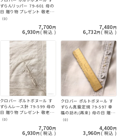
ずらんリッパー 79-601 母の
日 贈り物 プレゼント 敬老の
日 clv 手芸の山久
（0）
7,700
7,480
6,930
6,732
税込
税込
クロバー ポルトボヌール す
クロバー ポルトボヌール す
ずらんレース針 79-599 母の
ずらん真鍮定規 79-597 幸
日 贈り物 プレゼント 敬老の
福の訪れ(再来) 母の日 贈り
日 clv 手芸の山久
物 プレゼント 敬老の日 clv
（0）
（0）
ネコポス可 手芸の山久
7,700
4,400
6,930
3,960
税込
税込