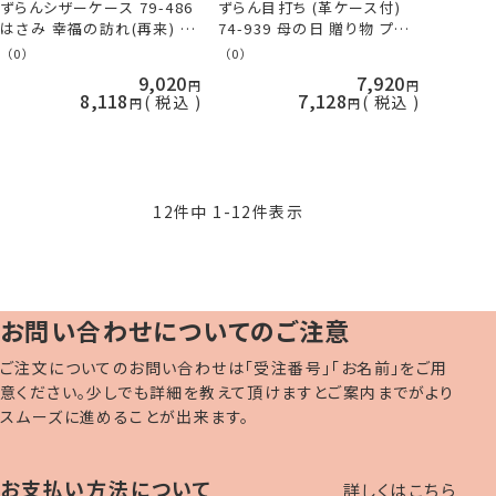
ずらんシザーケース 79-486
ずらん目打ち (革ケース付)
はさみ 幸福の訪れ(再来) 母
74-939 母の日 贈り物 プレ
の日 贈り物 プレゼント 敬老
ゼント 敬老の日 clv 手芸の
（0）
（0）
の日 clv 手芸の山久
山久
9,020
7,920
8,118
7,128
税込
税込
12
件中
1
-
12
件表示
お問い合わせについてのご注意
ご注文についてのお問い合わせは「受注番号」「お名前」をご用
意ください。少しでも詳細を教えて頂けますとご案内までがより
スムーズに進めることが出来ます。
お支払い方法について
詳しくはこちら