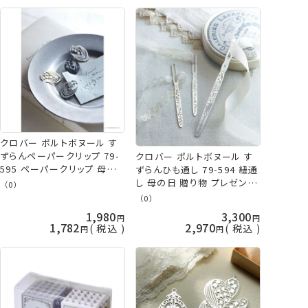
クロバー ポルトボヌール す
ずらんペーパークリップ 79-
クロバー ポルトボヌール す
595 ペーパークリップ 母の
ずらんひも通し 79-594 紐通
日 贈り物 プレゼント 敬老の
し 母の日 贈り物 プレゼント
（0）
日 clv ネコポス可 手芸の山
敬老の日 clv ネコポス可 手
（0）
久
芸の山久
1,980
3,300
1,782
2,970
税込
税込