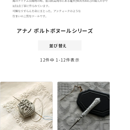
アナノ ポルトボヌールシリーズ
並び替え
価格が安い順
12
件中
1
-
12
件表示
価格が高い順
新着順
登録順
おすすめ順
レビュー順