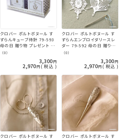
クロバー ポルトボヌール す
クロバー ポルトボヌール す
ずらんキューブ待針 79-593
ずらんエンブロイダリースレ
母の日 贈り物 プレゼント 敬
ダー 79-592 母の日 贈り物
老の日 clv 手芸の山久
プレゼント 敬老の日 clv 手
（0）
（0）
芸の山久
3,300
3,300
2,970
2,970
税込
税込
クロバー ポルトボヌール す
クロバー ポルトボヌール す