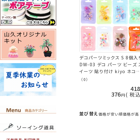
デコパーツミックス S 8個入
DW-03 デコ パーツ ビーズ 
イーツ 貼り付け kiyo ネコ
ス可 KOU
（0）
41
376
税
並び替え
価格が安い順
価格が高
洋裁用具・製図用具