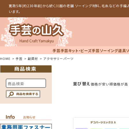
寛政5年(約230年前)から続く川越の老舗 ソーイング材料、毛糸などの手
います。
手芸
手芸キット・ビーズ手芸
ソーイング道具
HOME
手芸
副資材
アクセサリーパーツ
並び替え
価格が安い順
価格が高