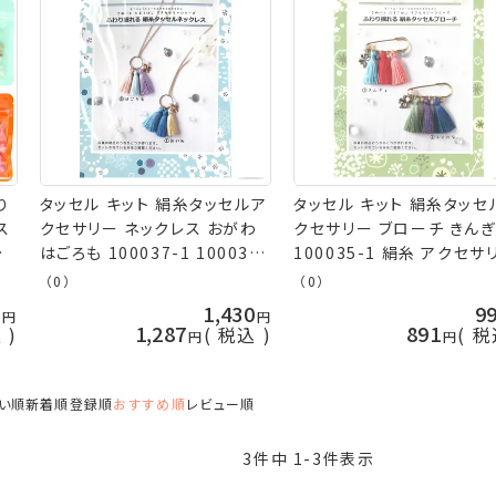
り
タッセル キット 絹糸タッセルア
タッセル キット 絹糸タッセ
ス
クセサリー ネックレス おがわ
クセサリー ブローチ きんぎ
ポ
はごろも 100037-1 100037-
100035-1 絹糸 アクセサ
2 絹糸 アクセサリーキット 金
キット 金亀 kkm ネコポス
（0）
（0）
亀 kkm ネコポス可
8
1,430
9
1,287
891
込
税込
税
い順
新着順
登録順
おすすめ順
レビュー順
3
件中
1
-
3
件表示