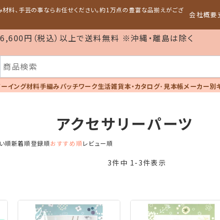
編み材料、手芸の事ならお任せください。約1万点の豊富な品揃えがござ
会社概要
6,600円（税込）以上で送料無料 ※沖縄・離島は除く
ソーイング材料
手編み
パッチワーク
生活雑貨
本・カタログ･見本帳
メーカー別
アクセサリーパーツ
い順
新着順
登録順
おすすめ順
レビュー順
3
件中
1
-
3
件表示