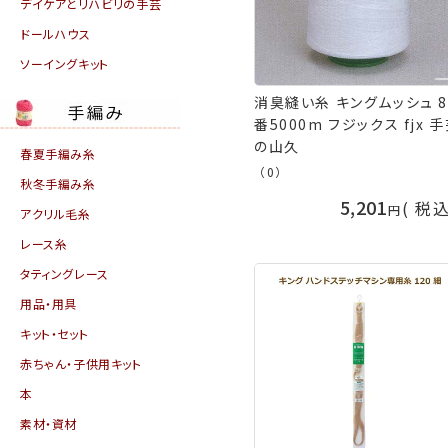
デイケアとリハビリの手芸
ドールハウス
ソーイングキット
消臭縫い糸 キングムッシュ 8
番5000m フジックス fjx 
の山久
春夏手編み糸
（0）
秋冬手編み糸
5,201
税
アクリル毛糸
レース糸
タティングレース
用品・用具
キット・セット
赤ちゃん・子供用キット
本
素材・資材