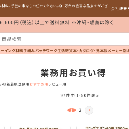
編み材料、手芸の事ならお任せください。約1万点の豊富な品揃えがござ
会社概要
6,600円（税込）以上で送料無料 ※沖縄・離島は除く
ソーイング材料
手編み
パッチワーク
生活雑貨
本・カタログ･見本帳
メーカー別
業務用お買い得
い順
新着順
登録順
おすすめ順
レビュー順
97
件中
1
-
50
件表示
1
2