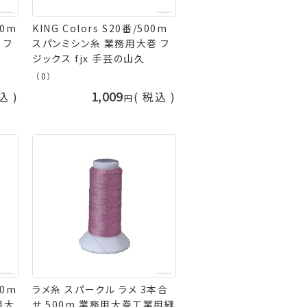
00m
KING Colors S20番/500m
 フ
スパンミシン糸 業務用大巻 フ
ジックス fjx 手芸の山久
（0）
1,009
込
税込
00m
ラメ糸 スパークル ラメ 3本合
用大
せ 500m 業務用大巻工業用縫