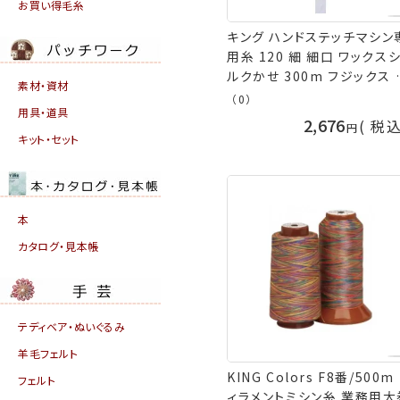
お買い得毛糸
キング ハンドステッチマシン
用糸 120 細 細口 ワックス
ルクかせ 300m フジックス f
素材・資材
手芸の山久
（0）
用具・道具
2,676
税
キット・セット
本
カタログ・見本帳
テディベア・ぬいぐるみ
羊毛フェルト
KING Colors F8番/500m
フェルト
ィラメントミシン糸 業務用大