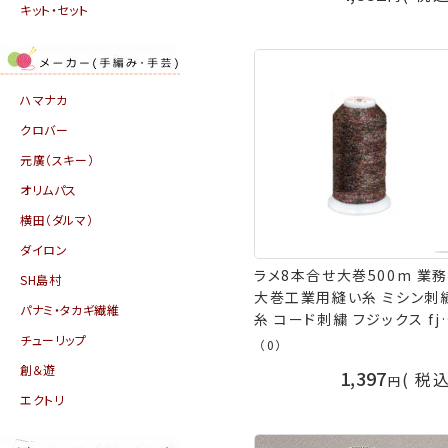
キット・セット
ハマナカ
クロバー
元廣（スキー）
オリムパス
横田（ダルマ）
ダイロン
ラメ8本合せ大巻500m 業
SH島村
大巻工業用縫い糸 ミシン刺
パナミ・タカギ繊維
糸 コード刺繍 フジックス fj
チューリップ
手芸の山久
（0）
創＆遊
1,397
税
エクトリ