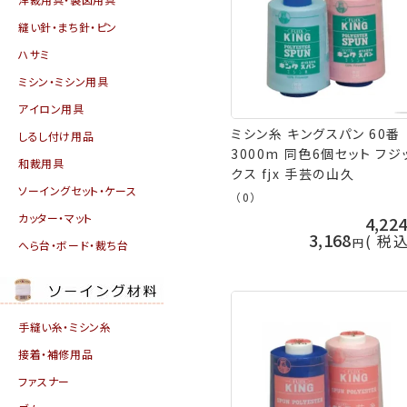
縫い針・まち針・ピン
ハサミ
ミシン・ミシン用具
アイロン用具
ミシン糸 キングスパン 60番
しるし付け用品
3000m 同色6個セット フジ
和裁用具
クス fjx 手芸の山久
ソーイングセット・ケース
（0）
カッター・マット
4,22
3,168
税
へら台・ボード・裁ち台
手縫い糸・ミシン糸
接着・補修用品
ファスナー