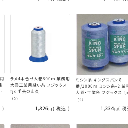
務用
ラメ4本合せ大巻800m 業務用
ミシン糸 キングスパン 8
繍
大巻工業用縫い糸 フジックス
番/1000m ミシン糸-2 
x
fjx 手芸の山久
大巻・工業糸 フジックス fj
芸の山久
（0）
（0）
1,826
1,334
込
税込
税