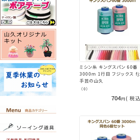
ミシン糸 キングスパン 60番
3000m 1行目 フジックス fj
手芸の山久
（0）
704
税
洋裁用具・製図用具