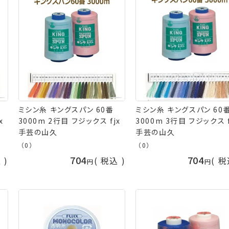
ミシン糸 キングスパン 60番
ミシン糸 キングスパン 60
x
3000m 2行目 フジックス fjx
3000m 3行目 フジックス f
手芸の山久
手芸の山久
（0）
（0）
704
704
込
税込
税