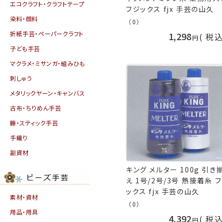
エコクラフト・クラフトテープ
フジックス fjx 手芸の山久
染料・顔料
（0）
折紙手芸・ペーパークラフト
1,298
税
子ども手芸
マクラメ・ミサンガ・組みひも
刺しゅう
メタリックヤーン・キャンバス
古布・ちりめん手芸
籐・スティック手芸
手織り
副資材
キング メルター 100g 引き
え 1号/2号/3号 熱接着糸 
ックス fjx 手芸の山久
素材・資材
（0）
用品・用具
4,392
税