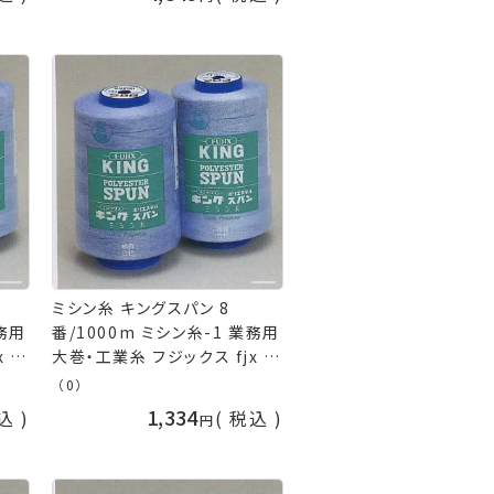
ミシン糸 キングスパン 8
業務用
番/1000m ミシン糸-1 業務用
x 手
大巻・工業糸 フジックス fjx 手
芸の山久
（0）
1,334
込
税込