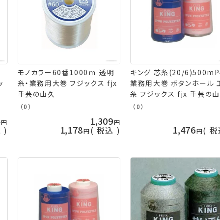
モノカラー60番1000ｍ 透明
キング 芯糸(20/6)500mP
ッ
糸・業務用大巻 フジックス fjx
業務用大巻 ボタンホール 
手芸の山久
糸 フジックス fjx 手芸の
（0）
（0）
4
1,309
1,178
1,476
込
税込
税