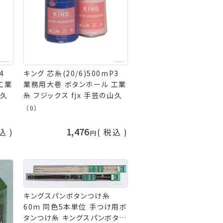
4
キング 芯糸(20/6)500mP3
工業
業務用大巻 ボタンホール 工業
山久
糸 フジックス fjx 手芸の山久
（0）
1,476
込
税込
キングスパンボタンつけ糸
60m 同色5本単位 手つけ用ボ
タンつけ糸 キングスパンボタン