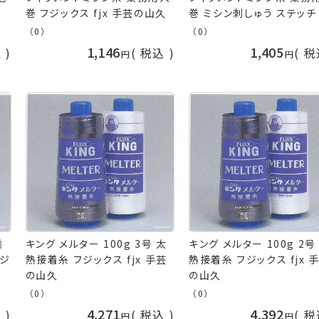
巻 フジックス fjx 手芸の山久
巻 ミシン刺しゅう ステッチ
ジックス fjx 手芸の山久
（0）
（0）
1,146
1,405
込
税込
税
揃
キング メルター 100g 3号 太
キング メルター 100g 2号
フジ
熱接着糸 フジックス fjx 手芸
熱接着糸 フジックス fjx 
の山久
の山久
（0）
（0）
4,271
4,392
込
税込
税