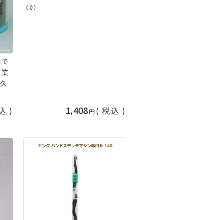
付糸 フジックス fjx 手芸の山
（0）
久
いで
工業
山久
1,408
込
税込