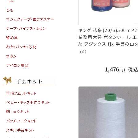
ゴム
ひも
マジックテープ・面ファスナー
テープ・バイアス・リボン
キング 芯糸(20/6)500mP2
業務用大巻 ボタンホール 工
留め具
糸 フジックス fjx 手芸の山
わた・パンヤ・芯材
（0）
ボタン
アイロン用品
1,476
税
羊毛フェルトキット
ベビー・キッズ手作りキット
刺しゅうキット
パッチワークキット
スキル手芸キット