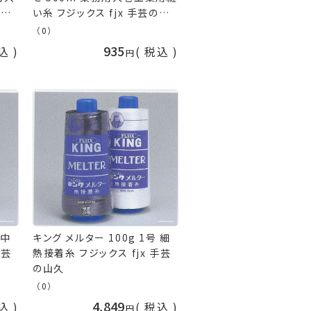
 フ
い糸 フジックス fjx 手芸の山
久
（0）
935
込
税込
 中
キング メルター 100g 1号 細
手芸
熱接着糸 フジックス fjx 手芸
の山久
（0）
4,849
込
税込