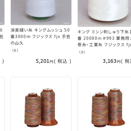
0
消臭縫い糸 キングムッシュ 50
キング ミシン刺しゅう下糸1
手芸
番3000m フジックス fjx 手芸
番 20000ｍ＃993 業務用大
の山久
巻糸・工業糸 フジックス fj
（0）
芸の山久
（0）
5,201
3,163
込
税込
税