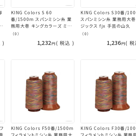
専
KING Colors S 60
KING Colors S30番/10
シ
番/1500m スパンミシン糸 業
スパンミシン糸 業務用大巻
jx
務用大巻 キングカラーズ ミシ
ジックス fjx 手芸の山久
ン刺繍 刺しゅう フジックス fjx
（0）
（0）
手芸の山久
1,232
1,236
込
税込
税
 フ
KING Colors F50番/1500m
KING Colors F30番/10
巻
フィラメントミシン糸 業務用大
フィラメントミシン糸 業務