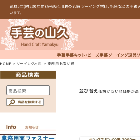
寛政5年(約230年前)から続く川越の老舗 ソーイング材料、毛糸などの手
います。
手芸
手芸キット・ビーズ手芸
ソーイング道具
HOME
ソーイング材料
業務用お買い得
並び替え
価格が安い順
価格が高