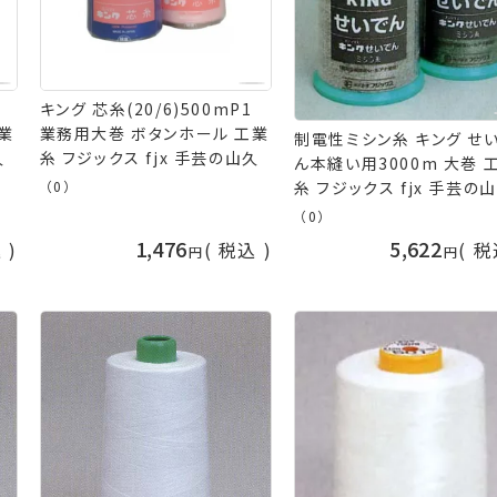
キング 芯糸(20/6)500mP1
業
業務用大巻 ボタンホール 工業
制電性ミシン糸 キング せ
久
糸 フジックス fjx 手芸の山久
ん本縫い用3000m 大巻 
糸 フジックス fjx 手芸の
（0）
（0）
1,476
5,622
込
税込
税