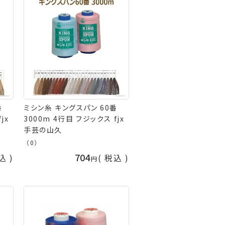
番
ミシン糸 キングスパン 60番
jx
3000m 4行目 フジックス fjx
手芸の山久
（0）
704
込
税込