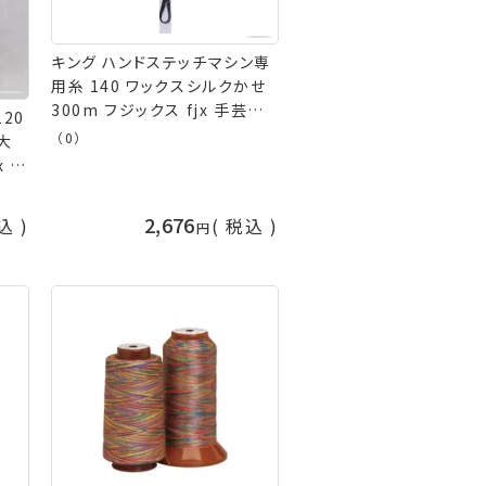
キング ハンドステッチマシン専
用糸 140 ワックスシルクかせ
300m フジックス fjx 手芸の
20
山久
（0）
x 手
2,676
込
税込