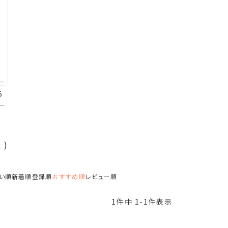
5
ー
込
い順
新着順
登録順
おすすめ順
レビュー順
1
件中
1
-
1
件表示