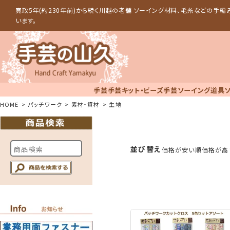
寛政5年(約230年前)から続く川越の老舗 ソーイング材料、毛糸などの手
います。
手芸
手芸キット・ビーズ手芸
ソーイング道具
HOME
パッチワーク
素材・資材
生地
並び替え
価格が安い順
価格が高