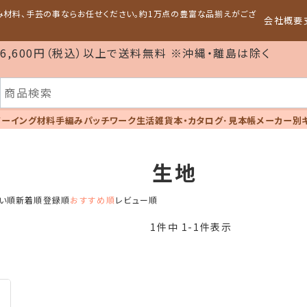
編み材料、手芸の事ならお任せください。約1万点の豊富な品揃えがござ
会社概要
6,600円（税込）以上で送料無料 ※沖縄・離島は除く
ソーイング材料
手編み
パッチワーク
生活雑貨
本・カタログ･見本帳
メーカー別
生地
い順
新着順
登録順
おすすめ順
レビュー順
1
件中
1
-
1
件表示