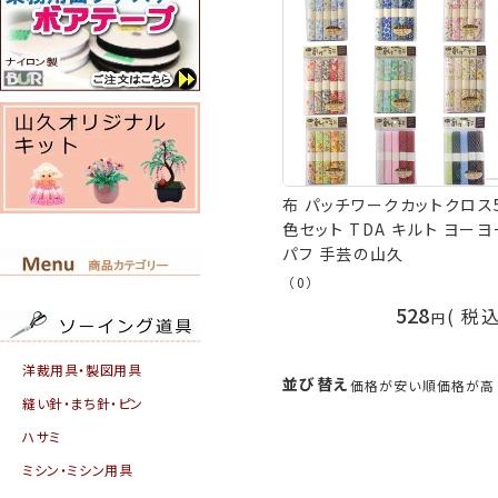
布 パッチワークカットクロス
色セット TDA キルト ヨーヨ
パフ 手芸の山久
（0）
528
税
洋裁用具・製図用具
並び替え
価格が安い順
価格が高
縫い針・まち針・ピン
ハサミ
ミシン・ミシン用具