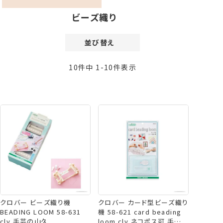
ビーズ織り
並び替え
価格が安い順
10
件中
1
-
10
件表示
価格が高い順
新着順
登録順
おすすめ順
レビュー順
クロバー ビーズ織り機
クロバー カード型ビーズ織り
BEADING LOOM 58-631
機 58-621 card beading
clv 手芸の山久
loom clv ネコポス可 手芸