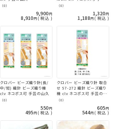
の山久
（0）
（0）
9,900
1,320
8,910
1,188
税込
税込
クロバー ビーズ織り針(長/
クロバー ビーズ織り針 取合
中/短) 織針 ビーズ織り機
せ 57-272 織針 ビーズ織り
clv ネコポス可 手芸の山久
機 clv ネコポス可 手芸の山
久
（0）
（0）
550
605
495
544
税込
税込