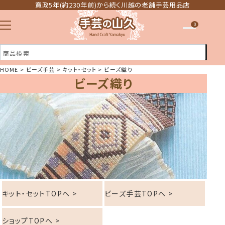
寛政5年(約230年前)から続く川越の老舗手芸用品店
0
HOME
ビーズ手芸
キット・セット
ビーズ織り
ビーズ織り
注文履歴
ほしい物リスト
キット・セットTOPへ >
ビーズ手芸TOPへ >
ショップTOPへ >