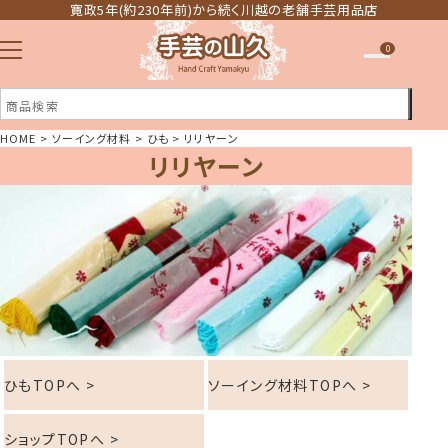
寛政5年(約230年前)から続く川越の老舗手芸用品店
0
HOME
ソーイング材料
ひも
リリヤーン
リリヤーン
注文履歴
ほしい物リスト
ひもTOPへ >
ソーイング材料TOPへ >
ショップTOPへ >