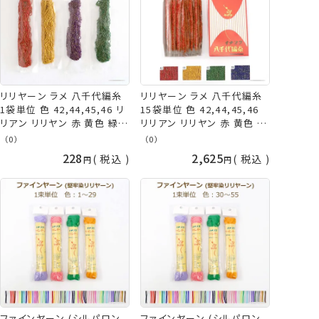
リリヤーン ラメ 八千代編糸
リリヤーン ラメ 八千代編糸
1袋単位 色 42,44,45,46 リ
15袋単位 色 42,44,45,46
リアン リリヤン 赤 黄色 緑
リリアン リリヤン 赤 黄色 緑
紫 レッド イエロー グリーン
紫 レッド イエロー グリーン
（0）
（0）
パープル 金 ニッチング 手ま
パープル 金 ニッチング 手ま
228
2,625
税込
税込
り タッセル イナズマ ネコポ
り タッセル イナズマ 手芸の
ス可 手芸の山久
山久
ファインヤーン (シルパロン
ファインヤーン (シルパロン