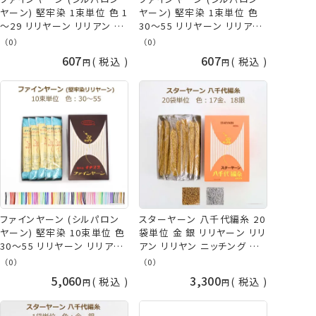
ヤーン) 堅牢染 1束単位 色 1
ヤーン) 堅牢染 1束単位 色
～29 リリヤーン リリアン リ
30～55 リリヤーン リリアン
リヤン 黒 白 赤 ピンク 黄色
リリヤン ピンク 黄色 緑 青
（0）
（0）
緑 青 紺 オレンジ 紫 ベージ
紫 紺 ベージュ グレー カー
607
607
税込
税込
ュ 茶色 水色 ブラック ホワイ
キ 茶色 水色 ブルー パープ
ト レッド ブルー パープル ブ
ル ブラウン ニッチング 手ま
ラウン ニッチング 手まり タッ
り タッセル イナズマ ネコポ
セル イナズマ ネコポス可 手
ス可 手芸の山久
芸の山久
ファインヤーン (シルパロン
スターヤーン 八千代編糸 20
ヤーン) 堅牢染 10束単位 色
袋単位 金 銀 リリヤーン リリ
30～55 リリヤーン リリアン
アン リリヤン ニッチング 手
リリヤン ピンク 黄色 緑 青
まり タッセル イナズマ 手芸
（0）
（0）
紫 紺 ベージュ グレー カー
の山久
5,060
3,300
税込
税込
キ 茶色 水色 ブルー パープ
ル ブラウン ニッチング 手ま
り タッセル イナズマ 手芸の