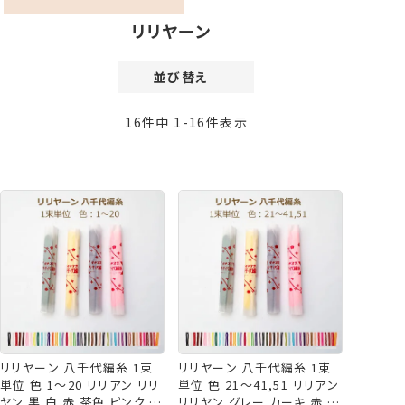
リリヤーン
並び替え
価格が安い順
16
件中
1
-
16
件表示
価格が高い順
新着順
登録順
おすすめ順
レビュー順
リリヤーン 八千代編糸 1束
リリヤーン 八千代編糸 1束
単位 色 1～20 リリアン リリ
単位 色 21～41,51 リリアン
ヤン 黒 白 赤 茶色 ピンク 黄
リリヤン グレー カーキ 赤 茶