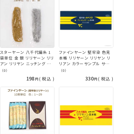
山久
スターヤーン 八千代編糸 1
ファインヤーン 堅牢染 色見
袋単位 金 銀 リリヤーン リリ
本帳 リリヤーン リリヤン リ
アン リリヤン ニッチング 手
リアン カラーサンプル サンプ
まり タッセル イナズマ ネコ
ル ネコポス可 イナズマ 手芸
（0）
（0）
ポス可 手芸の山久
の山久
198
330
税込
税込