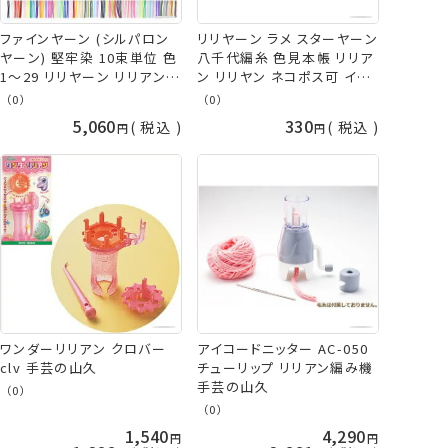
ファインヤーン (シルパロン
リリヤーン ラメ スターヤーン
ヤーン) 堅牢染 10束単位 色
八千代編糸 色見本帳 リリア
1～29 リリヤーン リリアン
ン リリヤン ネコポス可 イナ
リリヤン 黒 白 赤 ピンク 黄
ズマ 手芸の山久
（0）
（0）
色 緑 青 紺 オレンジ 紫 ベー
5,060
330
税込
税込
ジュ 茶色 水色 ブラック ホワ
イト レッド ブルー パープル
ニッチング 手まり タッセル イ
ナズマ 手芸の山久
ワンダーリリアン クロバー
アイコードニッター AC-050
clv 手芸の山久
チューリップ リリアン編み機
手芸の山久
（0）
（0）
1,540
4,290