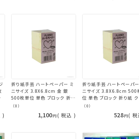
ジ
折り紙手芸 ハートペーパー ミ
折り紙手芸 ハートペーパー
枚
ニサイズ 3.8X6.8cm 金 銀
ニサイズ 3.8X6.8cm 50
クリ
500枚単位 単色 ブロック 折り
位 単色 ブロック 折り紙 
 水
紙 terai 手芸の山久
ム 黄色 オレンジ グリーン
（0）
（0）
紫
クグリーン 水色 ブルー ダ
1,100
528
込
税込
税
 ブ
ブルー ピンク ローズ 赤 藤
プ
茶色 こげ茶 グレー 白 黒 
イト ブラック ブラウン レッ
青 terai 手芸の山久