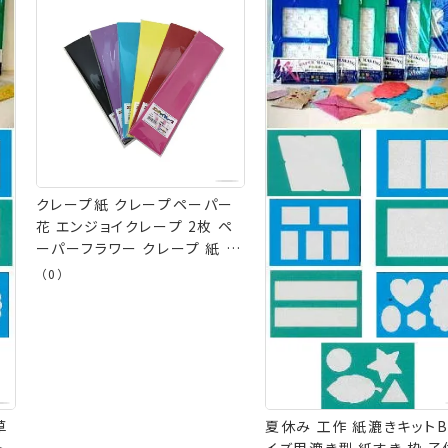
クレープ紙 クレープペーパー
花 エンジョイクレープ 2枚 ペ
ーパーフラワー クレープ 紙 シ
ングル 松村工芸
（0）
草
夏休み 工作 紙漉きキットB