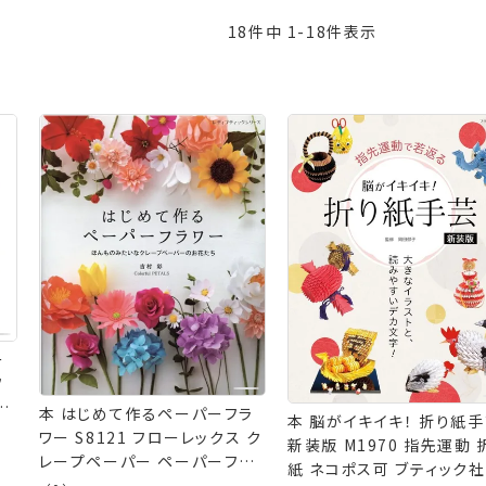
18
件中
1
-
18
件表示
ー
フ
本 はじめて作るペーパーフラ
本 脳がイキイキ！ 折り紙
ワー S8121 フローレックス ク
新装版 M1970 指先運動 
レープペーパー ペーパーフラ
紙 ネコポス可 ブティック社
ワー ブティック社 ネコポス可