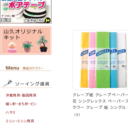
クレープ紙 クレープペーパ
洋裁用具・製図用具
花 シングレックス ペーパー
縫い針・まち針・ピン
ラワー クレープ 紙 シングル
ハサミ
2F
（0）
ミシン・ミシン用具