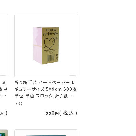
 ミ
折り紙手芸 ハートペーパー レ
0枚単
ギュラーサイズ 5X9cm 500枚
クリー
単位 単色 ブロック 折り紙 クリ
 ダー
ーム 黄色 オレンジ グリーン ダ
（0）
ーク
ークグリーン 水色 ブルー ダー
550
込
税込
 紫
クブルー ピンク ローズ 赤 藤
ホワ
紫 茶色 こげ茶 グレー 白 黒
ド 緑
ホワイト ブラック ブラウン 緑
青 terai 手芸の山久