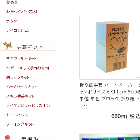
留め具
わた・パンヤ・芯材
ボタン
アイロン用品
羊毛フェルトキット
ベビー・キッズ手作りキット
刺しゅうキット
折り紙手芸 ハートペーパー 
パッチワークキット
ャンボサイズ 6X11cm 500
スキル手芸キット
単位 単色 ブロック 折り紙 
ーム 黄色 オレンジ グリーン
デイケアとリハビリの手芸
（0）
色 ブルー ピンク ローズ 赤 
660
ドールハウス
税
茶色 白 黒 ホワイト ブラック
ソーイングキット
ラウン レッド イエロー パー
ル 緑 青 terai 手芸の山久