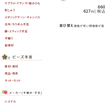
マクラメ・ミサンガ・組みひも
66
627
刺しゅう
税
メタリックヤーン・キャンバス
古布・ちりめん手芸
並び替え
価格が安い順
価格が高
籐・スティック手芸
手織り
副資材
素材・資材
用品・用具
キット・セット
ハマナカ