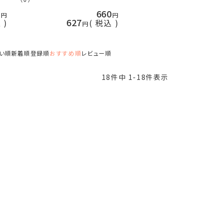
0
660
627
込
税込
い順
新着順
登録順
おすすめ順
レビュー順
18
件中
1
-
18
件表示