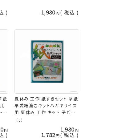
1,980
込
税込
草紙
夏休み 工作 紙すきセット 草紙
ズ用
草愛紙漉きキットハガキサイズ
ト
用 夏休み 工作 キット 子ども
山久
手芸 アルテ 手芸の山久
（0）
80
1,980
1,782
込
税込