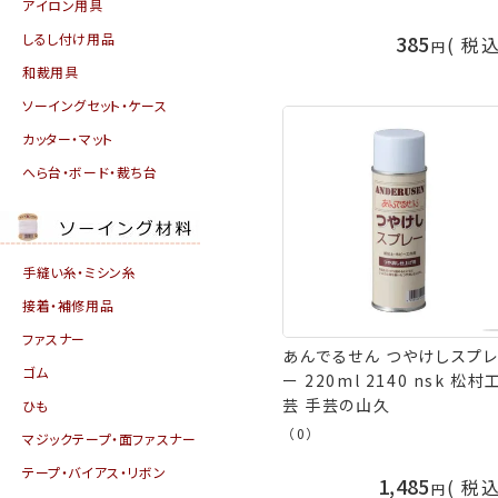
アイロン用具
しるし付け用品
385
税
和裁用具
ソーイングセット・ケース
カッター・マット
へら台・ボード・裁ち台
手縫い糸・ミシン糸
接着・補修用品
ファスナー
あんでるせん つやけしスプ
ゴム
ー 220ml 2140 nsk 松村
芸 手芸の山久
ひも
（0）
マジックテープ・面ファスナー
テープ・バイアス・リボン
1,485
税