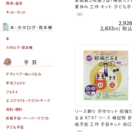
愛紙漉き用漉き型7種類セッ
用具・道具
夏休み 工作 キット 子ども
キット・セット
アルテ 手芸の山久
（0）
2,92
2,633
税
本
カタログ・見本帳
テディベア・ぬいぐるみ
羊毛フェルト
フェルト
エコクラフト・クラフトテープ
染料・顔料
リース飾り 手作セット 招福
るま KT97 リース 縁起物 
折紙手芸・ペーパークラフト
紙手芸 工作 手芸キット 谷
子ども手芸
雄堂 nsk 手芸の山久
（0）