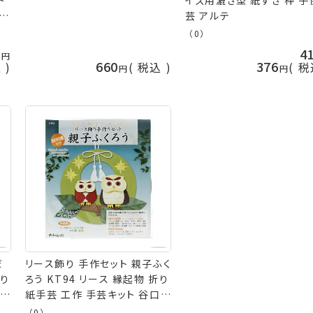
ト
イズ用漉き型 紙すき 枠 子
手芸
芸 アルテ
（0）
6
4
660
376
込
税込
税
だ
リース飾り 手作セット 親子ふく
折り
ろう KT94 リース 縁起物 折り
口松
紙手芸 工作 手芸キット 谷口松
雄堂 nsk 手芸の山久
（0）