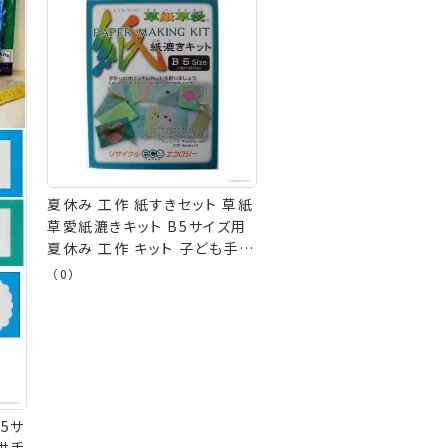
夏休み 工作 紙すきセット 草紙
草愛紙漉きキット B5サイズ用
夏休み 工作 キット 子ども手芸
アルテ 手芸の山久
（0）
5サ