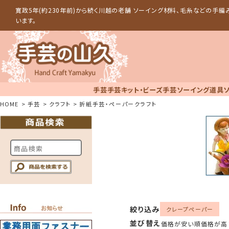
寛政5年(約230年前)から続く川越の老舗 ソーイング材料、毛糸などの手
います。
手芸
手芸キット・ビーズ手芸
ソーイング道具
HOME
手芸
クラフト
折紙手芸・ペーパークラフト
絞り込み
クレープペーパー
並び替え
価格が安い順
価格が高