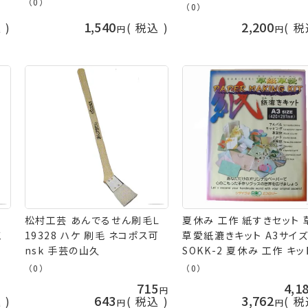
（0）
芸の山久
（0）
1,540
2,200
込
税込
税
レ
松村工芸 あんでるせん刷毛Ｌ
夏休み 工作 紙すきセット 
工
19328 ハケ 刷毛 ネコポス可
草愛紙漉きキット A3サイ
nsk 手芸の山久
SOKK-2 夏休み 工作 キッ
子ども手芸 アルテ 手芸の
（0）
（0）
715
4,1
643
3,762
込
税込
税