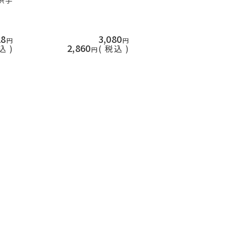
供手
18
3,080
2,860
込
税込