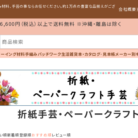
編み材料、手芸の事ならお任せください。約1万点の豊富な品揃えがござ
会社概要
6,600円（税込）以上で送料無料 ※沖縄・離島は除く
ソーイング材料
手編み
パッチワーク
生活雑貨
本・カタログ･見本帳
メーカー別
折紙手芸・ペーパークラフ
い順
新着順
登録順
おすすめ順
レビュー順