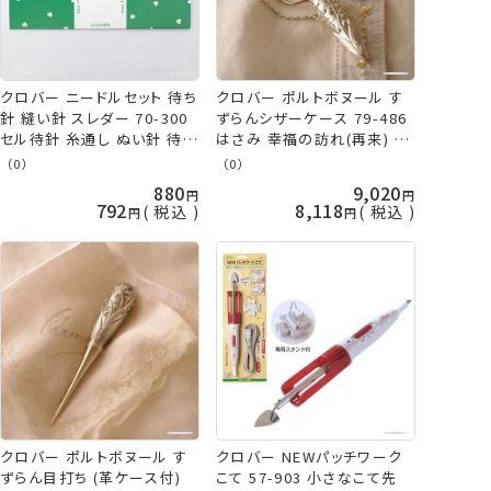
クロバー ニードルセット 待ち
クロバー ポルトボヌール す
針 縫い針 スレダー 70-300
ずらんシザーケース 79-486
セル待針 糸通し ぬい針 待針
はさみ 幸福の訪れ(再来) 母
裁縫セット clv ネコポス可
の日 贈り物 プレゼント 敬老
（0）
（0）
の日 clv 手芸の山久
880
9,020
792
8,118
税込
税込
クロバー ポルトボヌール す
クロバー NEWパッチワーク
ずらん目打ち (革ケース付)
こて 57-903 小さなこて先