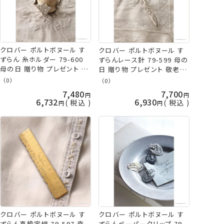
クロバー ポルトボヌール す
クロバー ポルトボヌール す
ずらん 糸ホルダー 79-600
ずらんレース針 79-599 母の
母の日 贈り物 プレゼント 敬
日 贈り物 プレゼント 敬老の
老の日 clv 手芸の山久
日 clv 手芸の山久
（0）
（0）
7,480
7,700
6,732
6,930
税込
税込
クロバー ポルトボヌール す
クロバー ポルトボヌール す
ずらんペーパークリップ 79-
ずらん真鍮定規 79-597 幸