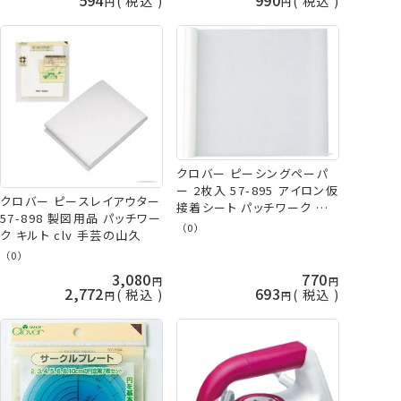
税込
税込
クロバー ピーシングペーパ
ー 2枚入 57-895 アイロン仮
クロバー ピースレイアウター
接着シート パッチワーク キ
57-898 製図用品 パッチワー
ルト clv 手芸の山久
（0）
ク キルト clv 手芸の山久
（0）
3,080
770
2,772
693
税込
税込