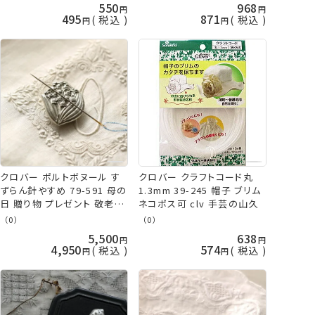
550
968
495
871
税込
税込
クロバー ポルトボヌール す
クロバー クラフトコード丸
ずらん針やすめ 79-591 母の
1.3mm 39-245 帽子 ブリム
日 贈り物 プレゼント 敬老の
ネコポス可 clv 手芸の山久
日 clv 手芸の山久
（0）
（0）
5,500
638
4,950
574
税込
税込