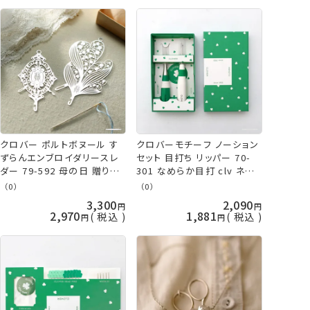
クロバー ポルトボヌール す
クロバーモチーフ ノーション
ずらんエンブロイダリースレ
セット 目打ち リッパー 70-
ダー 79-592 母の日 贈り物
301 なめらか目打 clv ネコ
プレゼント 敬老の日 clv 手
ポス可
（0）
（0）
芸の山久
3,300
2,090
2,970
1,881
税込
税込