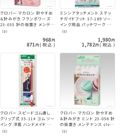
クロバー マカロン 針やすめ
ミシンアタッチメント ステッ
＆針みがき フランボワーズ
チガイドフット 37-189 ソー
23-055 針の仮置き メンテナ
イング用品 パッチワーク ク
ンス clv ネコポス可 手芸の
ロバー
（0）
（0）
山久
968
1,980
871
1,782
税込
税込
クロバー スピードゴム通し
クロバー マカロン 針やすめ
クリップ式 35-114 ゴム ソー
＆針みがき ミント 23-056 針
イング 洋裁 ハンドメイド ネ
の仮置き メンテナンス clv
コポス可 手芸の山久
ネコポス可 手芸の山久
（0）
（0）