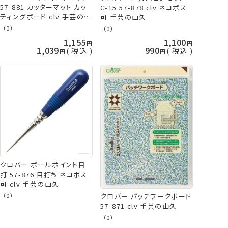
57-881 カッターマット カッ
C-15 57-878 clv ネコポス
ティングボード clv 手芸の山
可 手芸の山久
久
（0）
（0）
1,155
1,100
1,039
990
税込
税込
クロバー ボールポイント目
打 57-876 目打ち ネコポス
可 clv 手芸の山久
（0）
クロバー パッチワークボード
57-871 clv 手芸の山久
（0）