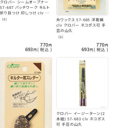
クロバー シームオープナー
57-687 パッチワーク キルト
折り目つけ 印しつけ clv ネ
コポス可 手芸の山久
糸ワックス 57-685 洋裁蝋
（0）
clv クロバー ネコポス可 手
芸の山久
（0）
770
770
693
693
税込
税込
クロバー イージーターン(2
本組) 57-683 clv ネコポス
可 手芸の山久