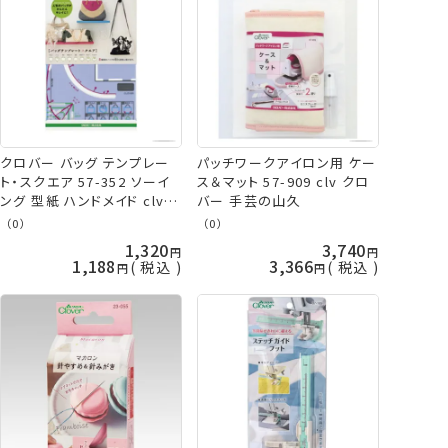
クロバー バッグ テンプレー
パッチワークアイロン用 ケー
ト・スクエア 57-352 ソーイ
ス＆マット 57-909 clv クロ
ング 型紙 ハンドメイド clv
バー 手芸の山久
手芸の山久
（0）
（0）
1,320
3,740
1,188
3,366
税込
税込