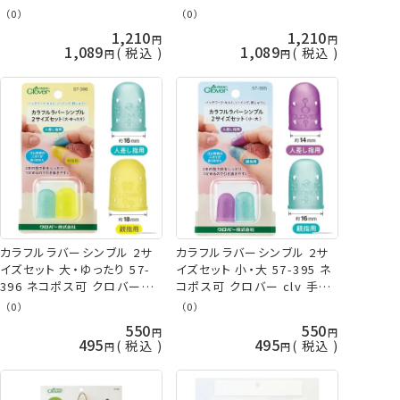
（0）
（0）
1,210
1,210
1,089
1,089
税込
税込
カラフルラバーシンブル 2サ
カラフルラバーシンブル 2サ
イズセット 大・ゆったり 57-
イズセット 小・大 57-395 ネ
396 ネコポス可 クロバー
コポス可 クロバー clv 手芸
clv 手芸の山久
の山久
（0）
（0）
550
550
495
495
税込
税込