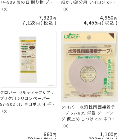
74-939 母の日 贈り物 プレ
細かい部分用 アイロン clv
ゼント 敬老の日 clv 手芸の
手芸の山久
（0）
（0）
山久
7,920
4,950
7,128
4,455
税込
税込
クロバー セルティック＆アッ
プリケ用シリコンペーパー
57-902 clv ネコポス可 手芸
クロバー 水溶性両面接着テ
の山久
（0）
ープ 57-899 洋裁 ソーイン
グ 仮止め しつけ clv ネコポ
ス可 手芸の山久
（0）
660
1,100
594
990