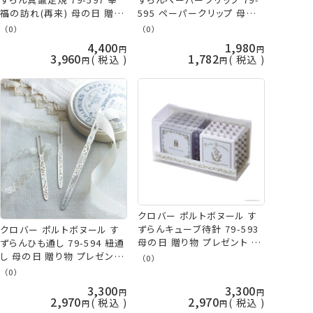
595 ペーパークリップ 母の
福の訪れ(再来) 母の日 贈り
日 贈り物 プレゼント 敬老の
物 プレゼント 敬老の日 clv
（0）
（0）
日 clv ネコポス可 手芸の山
ネコポス可 手芸の山久
4,400
1,980
久
3,960
1,782
税込
税込
クロバー ポルトボヌール す
ずらんキューブ待針 79-593
クロバー ポルトボヌール す
母の日 贈り物 プレゼント 敬
ずらんひも通し 79-594 紐通
老の日 clv 手芸の山久
し 母の日 贈り物 プレゼント
（0）
敬老の日 clv ネコポス可 手
（0）
芸の山久
3,300
3,300
2,970
2,970
税込
税込