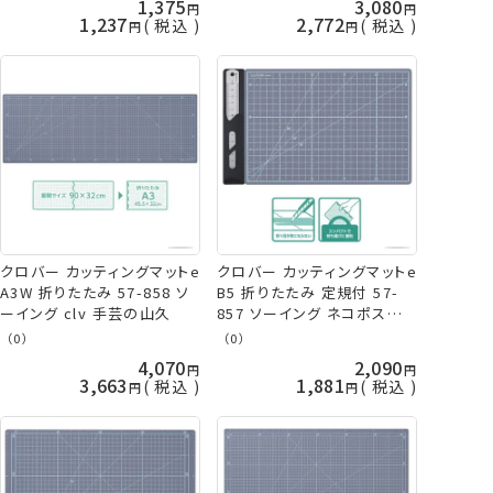
1,375
3,080
1,237
2,772
税込
税込
クロバー カッティングマットe
クロバー カッティングマットe
A3W 折りたたみ 57-858 ソ
B5 折りたたみ 定規付 57-
ーイング clv 手芸の山久
857 ソーイング ネコポス可
clv 手芸の山久
（0）
（0）
4,070
2,090
3,663
1,881
税込
税込