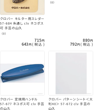
（0）
クロバー キルター用スレダー
57-684 糸通し clv ネコポス
可 手芸の山久
（0）
715
880
643
792
税込
税込
クロバー 定規用ハンドル
クロバー パターンシート＜大
57-677 ネコポス可 clv 手芸
判40＞ 57-672 clv 手芸の
の山久
山久