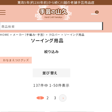
寛政5年(約230年前)から続く川越の老舗手芸用品店
0
HOME
メーカー（手編み・手芸）
クロバー
ソーイング用品
ソーイング用品
注文履歴
ほしい物リスト
絞り込み
おなまえつけグッズ
並び替え
価格が安い順
137
件中
1
-
50
件表示
価格が高い順
新着順
1
2
3
登録順
おすすめ順
レビュー順