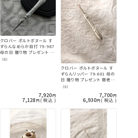
クロバー ポルトボヌール す
ずらんなめらか目打 79-987
母の日 贈り物 プレゼント 敬
老の日 clv 手芸の山久
（0）
クロバー ポルトボヌール す
ずらんリッパー 79-601 母の
日 贈り物 プレゼント 敬老の
日 clv 手芸の山久
（0）
7,920
7,700
7,128
6,930
税込
税込