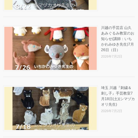
川越の手芸店 山久
あみぐるみ教室のお
知らせ(講師：いち
かわみゆき先生)7月
26日（日）
2026年7月2日
埼玉 川越『刺繍＆
刺し子』手芸教室7
月18日(土)(シマヅカ
オリ先生)
2026年7月2日