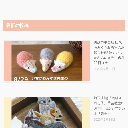
最新の投稿
川越の手芸店 山久
あみぐるみ教室のお
知らせ(講師：いち
かわみゆき先生)8月
29日（土）
2026年7月31日
埼玉 川越『刺繍＆
刺し子』手芸教室8
月22日(土)(シマヅカ
オリ先生)
2026年7月23日