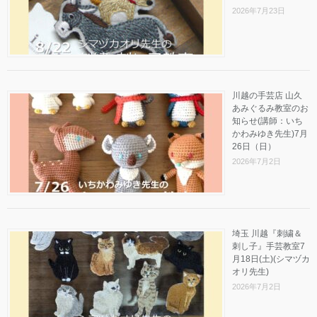
2026年7月23日
川越の手芸店 山久
あみぐるみ教室のお
知らせ(講師：いち
かわみゆき先生)7月
26日（日）
2026年7月2日
埼玉 川越『刺繍＆
刺し子』手芸教室7
月18日(土)(シマヅカ
オリ先生)
2026年7月2日