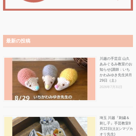
最新の投稿
川越の手芸店 山久
あみぐるみ教室のお
知らせ(講師：いち
かわみゆき先生)8月
29日（土）
2026年7月31日
埼玉 川越『刺繍＆
刺し子』手芸教室8
月22日(土)(シマヅカ
オリ先生)