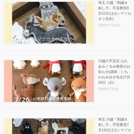
埼玉 川越『刺繍＆
刺し子』手芸教室8
月22日(土)(シマヅカ
オリ先生)
2026年7月23日
川越の手芸店 山久
あみぐるみ教室のお
知らせ(講師：いち
かわみゆき先生)7月
26日（日）
2026年7月2日
埼玉 川越『刺繍＆
刺し子』手芸教室7
月18日(土)(シマヅカ