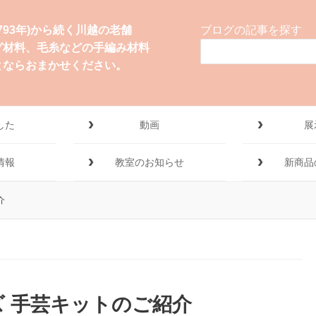
1793年)から続く川越の老舗
ブログの記事を探す
グ材料、毛糸などの手編み材料
とならおまかせください。
した
動画
展
情報
教室のお知らせ
新商品
介
 手芸キットのご紹介