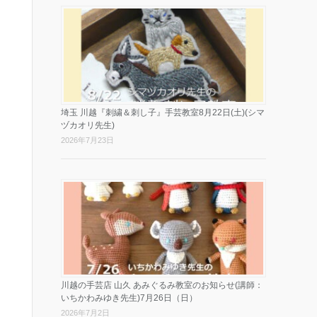
埼玉 川越『刺繍＆刺し子』手芸教室8月22日(土)(シマ
ヅカオリ先生)
2026年7月23日
川越の手芸店 山久 あみぐるみ教室のお知らせ(講師：
いちかわみゆき先生)7月26日（日）
2026年7月2日