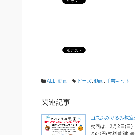
ALL
,
動画
ビーズ
,
動画
,
手芸キット
関連記事
山久あみぐるみ教室
次回は、2月2日(日)
2500円(材料費別) 