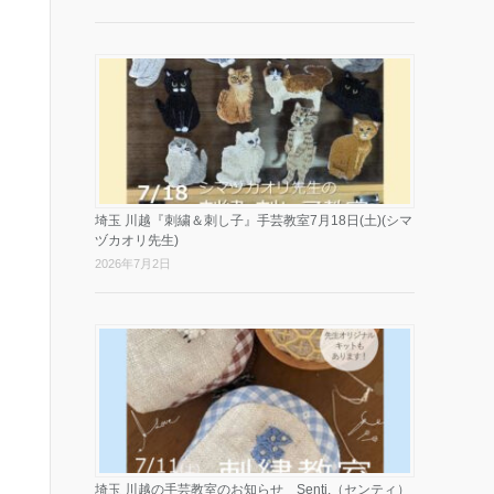
埼玉 川越『刺繍＆刺し子』手芸教室7月18日(土)(シマ
ヅカオリ先生)
2026年7月2日
埼玉 川越の手芸教室のお知らせ Senti.（センティ）