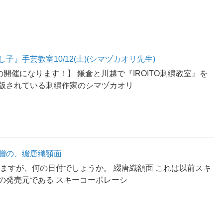
子』手芸教室10/12(土)(シマヅカオリ先生)
の開催になります！】 鎌倉と川越で『IROITO刺繍教室』を
版されている刺繍作家のシマヅカオリ
贈の、綴唐織額面
りますが、何の日付でしょうか。 綴唐織額面 これは以前スキ
の発売元である スキーコーポレーシ