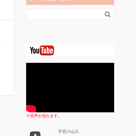

※音声が流れます。
手芸の山久