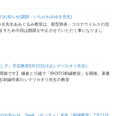
のお知らせ(講師：いちかわみゆき先生)
ゆき先生あみぐるみ教室は、新型肺炎・コロナウイルスの流
ますため今回は開講を中止させていただく事になりまし
し子』手芸教室8月22日(土)(シマヅカオリ先生)
開催です】 鎌倉と川越で『IROITO刺繍教室』を開催。著書
る刺繍作家のシマヅカオリ先生の教室
のお知らせ Senti.（センティ）先生『刺繍教室』7月11日